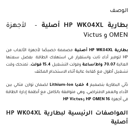
الوصف
بطارية HP WK04XL أصلية
– لأجهزة
OMEN و Victus
بطارية HP WK04XL أصلية
مصممة خصيصًا لأجهزة الألعاب من
HP لتوفير أداء ثابت واستقرار في استهلاك الطاقة. بفضل سعتها
العالية
70.07 واط/ساعة
وفولت التشغيل
15.4 فولت
، تمنحك وقت
تشغيل أطول مع كفاءة عالية أثناء الاستخدام المكثف.
تأتي البطارية بتصميم
4 خلايا Lithium-Ion
لضمان توازن مثالي بين
الأداء والعمر الافتراضي، وهي متوافقة بالكامل مع أنظمة إدارة الطاقة
في أجهزة
HP OMEN 16
و
HP Victus
.
المواصفات الرئيسية لبطارية HP WK04XL
أصلية