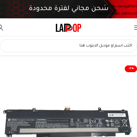
Skip to navigation
شحن مجاني لفترة محدودة
Skip to main content
بطارية HP WK04XL أصلية 70.07Wh متوافقة مع OMEN 16 و Victus 15/16
-9%