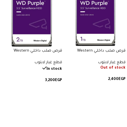
قرص صلب داخلي Western
قرص صلب داخلي Western
Digital Purple – سعة 1 تيرابايت –
Digital Purple – سعة 2 تيرابايت –
قطع غيار لابتوب
قطع غيار لابتوب
مقاس 3.5 إنش – مخصص لأنظمة
مقاس 3.5 إنش – مخصص لأنظمة
Out of stock
المراقبة.
المراقبة.
In stock
2,400
EGP
3,200
EGP
قراءة المزيد
إضافة إلى السلة