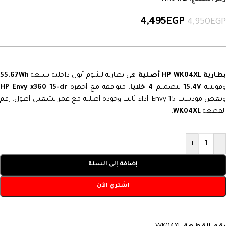
4,495
EGP
4,950
EGP
طارية HP WK04XL أصلية
هي بطارية ليثيوم أيون داخلية بسعة
55.67Wh
فولتية
15.4V
بتصميم
4 خلايا
. متوافقة مع أجهزة
HP Envy x360 15-dr
وبعض موديلات Envy 15. أداء ثابت وجودة أصلية مع عمر تشغيل أطول. رقم
القطعة
WK04XL
.
+
-
إضافة إلى السلة
اشتري الآن