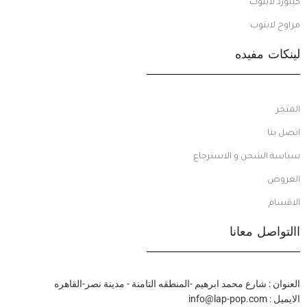
كيبورد لابتوب
مراوح لابتوب
لينكات مفيده
المتجر
اتصل بنا
سياسة الشحن و الاسترجاع
العروض
الاقسام
االتواصل معانا
العنوان : شارع محمد ابرهيم -المنطقه التامنة - مدينة نصر-القاهره
الايميل : info@lap-pop.com