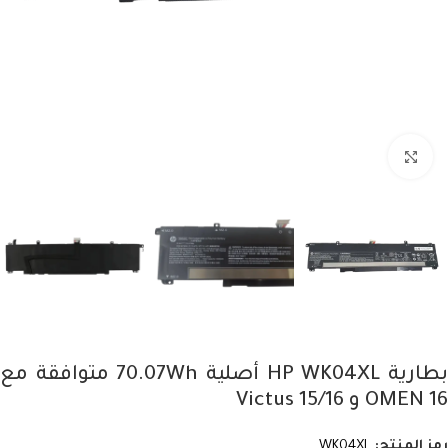
Click to enlarge
بطارية HP WK04XL أصلية 70.07Wh متوافقة مع
OMEN 16 و Victus 15/16
رمز المنتج:
WK04XL