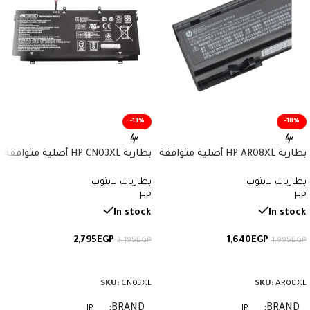
-13%
-18%
بطارية HP AR08XL أصلية متوافقة
بطارية HP CN03XL أصلية متوافقة
مع أجهزة ZBook – سعة 75 واط/
مع أجهزة Envy وSpectre x360 –
بطاريات لابتوب
بطاريات لابتوب
ساعة
سعة 57.9 واط/ساعة
HP
HP
In stock
In stock
2,795
EGP
1,640
EGP
3,195
EGP
1,995
EGP
إضافة إلى السلة
إضافة إلى السلة
SKU:
CN03XL
SKU:
AR08XL
BRAND
BRAND
HP
HP