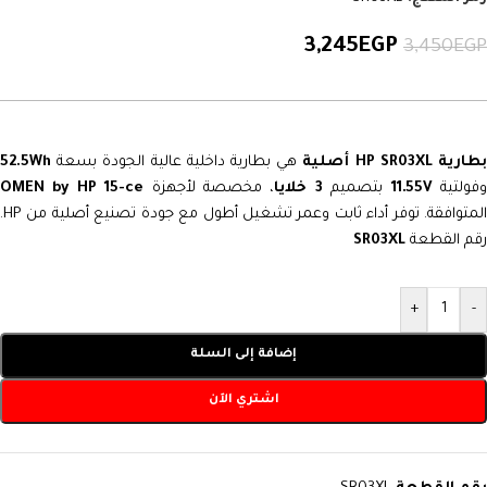
3,245
EGP
3,450
EGP
طارية HP SR03XL أصلية
هي بطارية داخلية عالية الجودة بسعة
52.5Wh
فولتية
11.55V
بتصميم
3 خلايا
، مخصصة لأجهزة
OMEN by HP 15-ce
المتوافقة. توفر أداء ثابت وعمر تشغيل أطول مع جودة تصنيع أصلية من HP.
رقم القطعة
SR03XL
+
-
إضافة إلى السلة
اشتري الآن