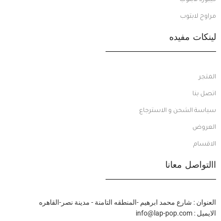
مراوح لابتوب
لينكات مفيده
المتجر
اتصل بنا
سياسة الشحن و الاسترجاع
العروض
الاقسام
االتواصل معانا
العنوان : شارع محمد ابرهيم -المنطقه التامنة - مدينة نصر-القاهره
الايميل : info@lap-pop.com