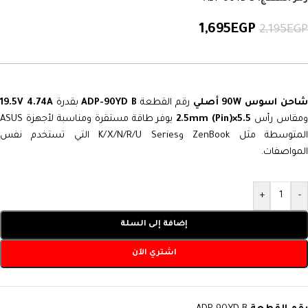
1,695
EGP
2,195
EGP
احن اسوس 90W أصلي
رقم القطعة
ADP-90YD B
بقدرة
19.5V 4.74A
مقاس رأس
5.5×2.5mm (Pin)
يوفر طاقة مستقرة ومناسبة لأجهزة ASUS
المتوسطة مثل ZenBook وK/X/N/R/U Series التي تستخدم نفس
المواصفات.
+
-
إضافة إلى السلة
اشتري الآن