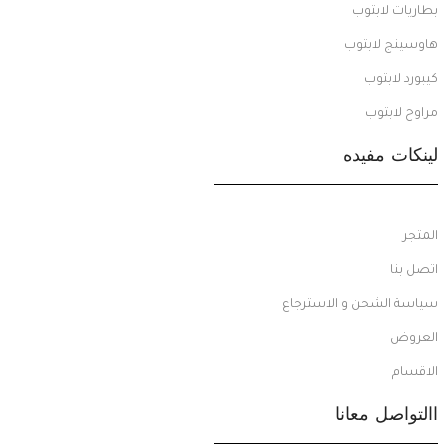
بطاريات لابتوب
هاوسينج لابتوب
كيبورد لابتوب
مراوح لابتوب
لينكات مفيده
المتجر
اتصل بنا
سياسة الشحن و الاسترجاع
العروض
الاقسام
االتواصل معانا