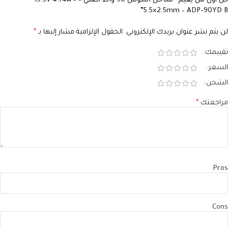
كن أول من يقيم “شاحن اسوس 90 واط أصلي – 19.5V 4.74A –
5.5×2.5mm – ADP-90YD B”
لن يتم نشر عنوان بريدك الإلكتروني.
الحقول الإلزامية مشار إليها بـ
*
تقييمك
السعر
الشحن
مراجعتك
*
Pros
Cons