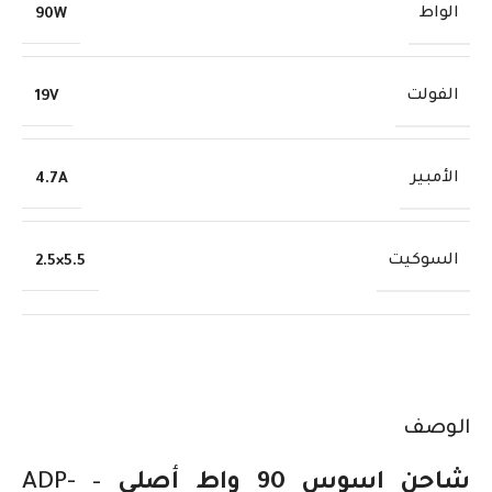
الواط
90W
الفولت
19V
الأمبير
4.7A
السوكيت
5.5×2.5
الوصف
شاحن اسوس 90 واط أصلي
– ADP-