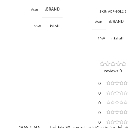
إضافة إلى السلة
BRAND
Asus
SKU:
ADP-90LE B
BRAND
Asus
الواط
65W
الواط
90W
الفولت
20V
الفولت
19V
الأمبير
3.25A
0 reviews
الأمبير
4.74A
السوكيت
USB-C
0
السوكيت
4.5×3.0
0
0
0
0