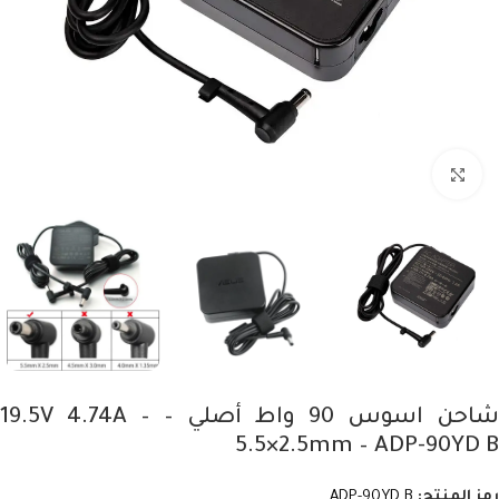
Click to enlarge
شاحن اسوس 90 واط أصلي – 19.5V 4.74A –
5.5×2.5mm – ADP-90YD B
رمز المنتج:
ADP-90YD B