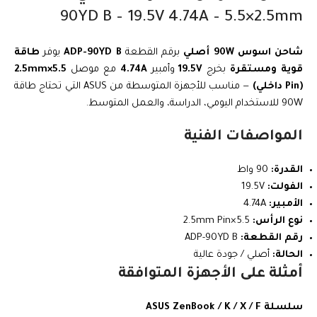
90YD B – 19.5V 4.74A – 5.5×2.5mm
شاحن اسوس 90W أصلي
برقم القطعة
ADP-90YD B
يوفر
طاقة
قوية ومستقرة
بخرج
19.5V
وأمبير
4.74A
مع موصل
5.5×2.5mm
(Pin داخلي)
— مناسب للأجهزة المتوسطة من ASUS التي تحتاج طاقة
90W للاستخدام اليومي، الدراسة، والعمل المتوسط.
المواصفات الفنية
القدرة:
90 واط
الفولت:
19.5V
الأمبير:
4.74A
نوع الرأس:
5.5×2.5mm Pin
رقم القطعة:
ADP-90YD B
الحالة:
أصلي / جودة عالية
أمثلة على الأجهزة المتوافقة
سلسلة ASUS ZenBook / K / X / F