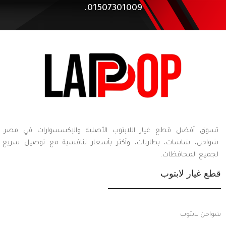
01507301009.
تسوق أفضل قطع غيار اللابتوب الأصلية والإكسسوارات في مصر.
شواحن، شاشات، بطاريات، وأكثر بأسعار تنافسية مع توصيل سريع
لجميع المحافظات.
قطع غيار لابتوب
شواحن لابتوب