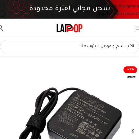
Skip to navigation
شحن مجاني لفترة محدودة
Skip to main content
شاحن اسوس 90 واط أصلي – 19.5V 4.74A – 5.5×2.5mm – ADP-90YD B
-23%