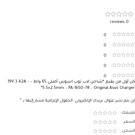
الفولت
الفولت
19V
19V
0 reviews
الأمبير
الأمبير
3.42A
3.42A
0
السوكيت
السوكيت
5.5×2.5
4.0×1.35
0
0
0
0
كن أول من يقيم “شاحن لاب توب اسوس أصلي 65 واط – 19V 3.42A –
5.5×2.5mm – PA-1650-78 – Original Asus Charger”
لن يتم نشر عنوان بريدك الإلكتروني.
الحقول الإلزامية مشار إليها بـ
*
تقييمك
السعر
الشحن