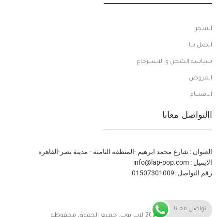
المتجر
اتصل بنا
سياسة الشحن و الاسترجاع
العروض
الاقسام
االتواصل معانا
العنوان : شارع محمد ابرهيم -المنطقه التامنة - مدينة نصر-القاهره
الايميل : info@lap-pop.com
رقم التواصل :01507301009
تواصل معانا
© 2024 لاب بوب. جميع الحقوق محفوظة.