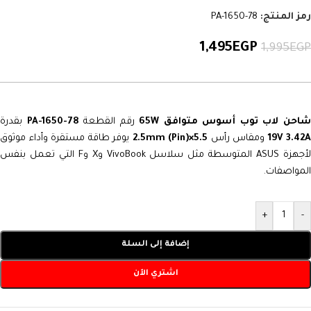
رمز المنتج:
PA-1650-78
1,495
EGP
1,995
EGP
احن لاب توب أسوس متوافق 65W
رقم القطعة
PA-1650-78
بقدرة
19V 3.42
ومقاس رأس
5.5×2.5mm (Pin)
يوفر طاقة مستقرة وأداء موثوق
لأجهزة ASUS المتوسطة مثل سلاسل VivoBook وX وF التي تعمل بنفس
المواصفات.
+
-
إضافة إلى السلة
اشتري الآن