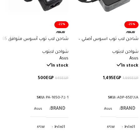
-22%
-25%
شاحن لاب توب اسوس أصلي –
شاحن لاب توب أسوس متوافق 65
Genuine Asus Charger 19V 3.42A
واط فرست كوبي – 19V 3.42A –
شواحن لابتوب
شواحن لابتوب
65W – سوكيت 4.0×1.35 – رقم
Type 5.5×2.5mm – Compatible
Asus
Asus
القطعة ADP-65DWA
Asus Charger
In stock
In stock
500
EGP
1,495
EGP
645
EGP
1,995
EGP
إضافة إلى السلة
إضافة إلى السلة
SKU:
PA-1650-78-1
SKU:
ADP-65DWA
BRAND
BRAND
Asus
Asus
الواط
الواط
65W
65W