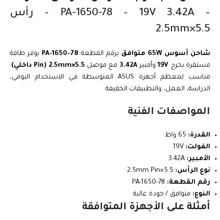
– PA-1650-78 – 19V 3.42A – رأس
5.5×2.5mm
شاحن أسوس 65W متوافق
برقم القطعة
PA-1650-78
يوفر طاقة
مستقرة بخرج
19V
وأمبير
3.42A
مع موصل
5.5×2.5mm (Pin داخلي)
.
مناسب لمعظم أجهزة ASUS المتوسطة في الاستخدام اليومي،
الدراسة، العمل، والتطبيقات الخفيفة.
المواصفات الفنية
القدرة:
65 واط
الفولت:
19V
الأمبير:
3.42A
نوع الرأس:
5.5×2.5mm Pin
رقم القطعة:
PA-1650-78
النوع:
متوافق / جودة عالية
أمثلة على الأجهزة المتوافقة