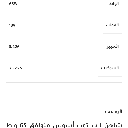
الواط
65W
الفولت
19V
الأمبير
3.42A
السوكيت
5.5×2.5
الوصف
شاحن لاب توب أسوس متوافق 65 واط