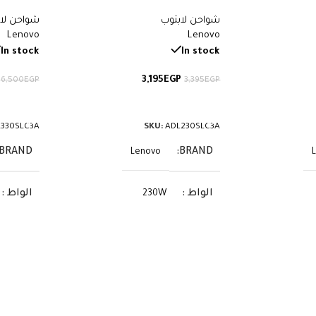
3.25A – منفذ USB Type‑C – رقم
– 20V 11.5A – Yellow Square Tip –
re Tip –
شواحن لابتوب
شواحن لا
Legion 5 Pro 16 وLegion 5 15 17 –
L330SLC3A
Lenovo
Lenovo
ADL230SLC3A
In stock
In stock
3,195
EGP
6,500
EGP
3,395
EGP
إضافة إلى السلة
إضافة إ
330SLC3A
SKU:
ADL230SLC3A
BRAND
BRAND
Lenovo
الواط
الواط
230W
الفولت
الفولت
20V
الأمبير
الأمبير
11.5A