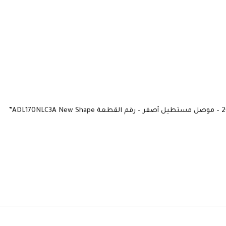
السوكيت
السوك
Yellow Square Tip
USB Typ