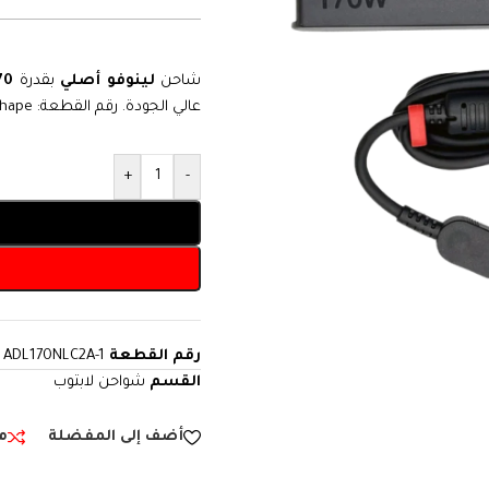
شاحن
لينوفو أصلي
بقدرة
170 
عالي الجودة. رقم القطعة:
Shape
+
-
رقم القطعة
ADL170NLC2A-1
القسم
شواحن لابتوب
أضف إلى المفضلة
م