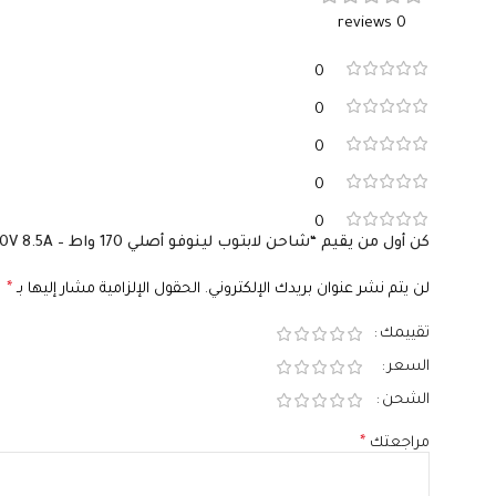
السوكيت
السوكيت
e‑C
0 reviews
موصل مستطيل أصفر
0
0
0
0
0
كن أول من يقيم “شاحن لابتوب لينوفو أصلي 170 واط – 20V 8.5A – موصل مستطيل أصفر – رقم القطعة ADL170NLC3A New Shape”
لن يتم نشر عنوان بريدك الإلكتروني.
الحقول الإلزامية مشار إليها بـ
*
تقييمك
السعر
الشحن
مراجعتك
*