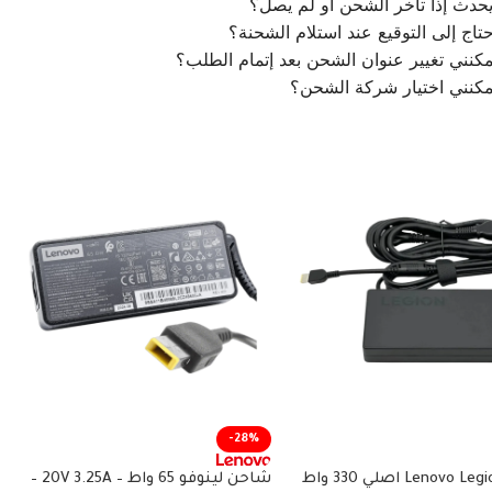
يحدث إذا تأخر الشحن أو لم يصل؟
تاج إلى التوقيع عند استلام الشحنة؟
كنني تغيير عنوان الشحن بعد إتمام الطلب؟
مكنني اختيار شركة الشحن؟
-28%
شاحن Lenovo Legion اصلي 330 واط
شاحن لينوفو 65 واط – 20V 3.25A –