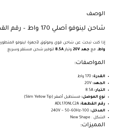
الوصف
شاحن لينوفو أصلي 170 واط – رقم القطعة ADL170NLC3A New Shape
إذا كنت تبحث عن شاحن قوي وموثوق لأجهزة لينوفو المتطورة
واط
، مع
جهد 20V
وتيار
8.5A
لتوفير شحن مستقر وسريع.
المواصفات:
القدرة:
170 واط
الجهد:
20V
التيار:
8.5A
نوع الموصل:
مستطيل أصفر (Slim Yellow Tip)
رقم القطعة:
ADL170NLC2A
المدخل:
100–240V ~ 50–60Hz
الشكل : New Shape
المميزات: