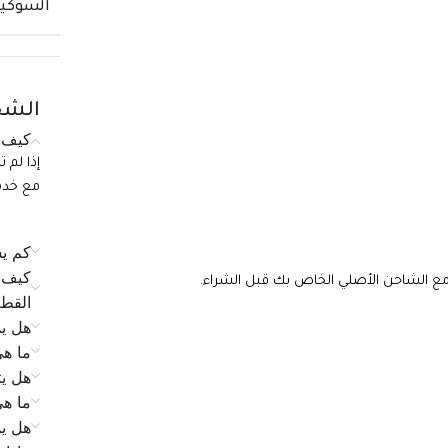
السوكي
الشح
كيف ي
إذا لم 
مع خدمة الع
كم يس
كيف ي
 مع الشاحن الأصلي الخاص بك قبل الشراء.
القط
هل يم
ما ه
هل يت
ما ه
هل يم