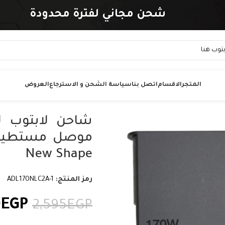
شحن مجاني لفترة محدودة
المتجر
الاقسام
اتصل بنا
سياسة الشحن و الاسترجاع
العروض
New Shape
رمز المنتج:
ADL170NLC2A-1
0
EGP
2,595
EGP