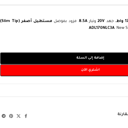
واط
، جهد
20V
وتيار
8.5A
. مزود بموصل
مستطيل أصفر (Slim Tip)
ADL170NLC3A
. New 
إضافة إلى السلة
اشتري الآن
قارنة