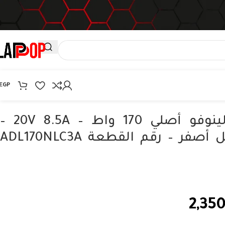
EGP
شاحن لابتوب لينوفو أصلي 170 واط – 20V 8.5A –
موصل مستطيل أصفر – رقم القطعة ADL170NLC3A
2,35