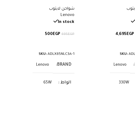
– 20V 16.5A – Yellow Squa
سوكيت Square (Yellow) مم – رقم
بتوب
شواحن لابتوب
Legion 7 Legion 9i – AD
القطعة ADLX65NLC3A
Lenovo
In stock
500
EGP
4,695
EGP
695
EGP
لى السلة
إضافة إلى السلة
SKU:
ADLX65NLC3A-1
SKU:
ADL
BRAND
Lenovo
Lenovo
الواط
65W
330W
الفولت
20V
20V
الأمبير
3.25A
16.5A