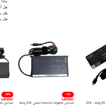
ماذا 
هل أح
هل يم
هل ي
-28%
-6%
شاحن لينوفو أصلي 65 واط – 20V
شاحن Lenovo Legion اصلي 230 واط