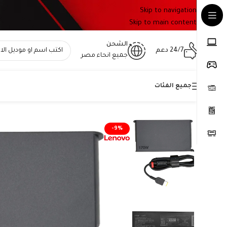
Skip to navigation
Skip to main content
الشحن
24/7 دعم
جميع انحاء مصر
جميع الفئات
Home
»
المتجر
»
شاحن لابتوب لينوفو أصلي 170 واط – 20V 8.5A – موصل مستطيل أصفر – رقم القطعة ADL170NLC3A New Shape
-9%