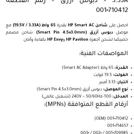
3.33A – دبوس أزرق – رقم القطعة
710412‑001
احصل على
شاحن HP Smart AC
بقدرة
65 واط (19.5V / 3.33A)
مع
موصل
دبوس أزرق (Smart Pin 4.5×3.0mm)
. شاحن مصمم
خصيصًا لشحن أجهزة
HP Pavilion
و
HP Envy
بكفاءة وأمان.
المواصفات الفنية:
القدرة:
65 واط (Smart AC Adapter)
الفولت:
19.5 فولت
التيار:
3.33 أمبير
نوع الموصل:
دبوس أزرق (Smart Pin 4.5×3.0mm)
المدخل:
100–240V ~ 50/60Hz (تشغيل عالمي)
أرقام القطع المتوافقة (MPNs):
710412‑001 (OEM)
714657‑001
709985‑001 / ‑002 / ‑003