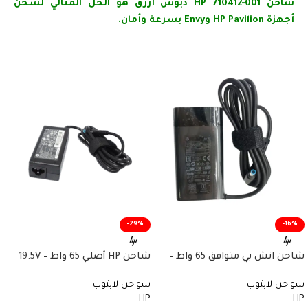
شاحن HP 710412‑001 دبوس أزرق هو الحل المثالي لشحن
أجهزة HP Pavilion وEnvy بسرعة وأمان.
-29%
-16%
شاحن اتش بي متوافق 65 واط –
شاحن HP أصلي 65 واط – 19.5V
19.5V 3.33A – Type 4.5×3.0mm –
3.33A – دبوس أزرق – رقم القطعة
شواحن لابتوب
شواحن لابتوب
Compatible HP Charger – رقم
853605‑001
HP
HP
القطعة L24008-001