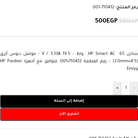
رمز المنتج:
710412-001
500
EGP
595
EGP
شاحن HP Smart AC 65 واط – 19.5 V / 3.33A – موصل دبوس أزرق
(4.5×3.0mm) – رقم القطعة 710412‑001. متوافق مع أجهزة HP Pavilion
وEnvy.
+
-
إضافة إلى السلة
اشتري الآن