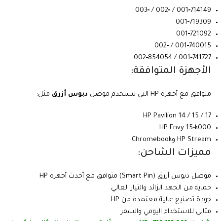
714149‑001 / ‑002 / ‑003
719309‑001
721092‑001
740015‑001 / ‑002
741727‑001 / 854054‑002
الأجهزة المتوافقة:
متوافق مع أجهزة HP التي تستخدم موصل
دبوس أزرق
مثل:
HP Pavilion 14 / 15 / 17
HP Envy 15-k000
HP Stream وChromebook
مميزات الشاحن:
موصل دبوس أزرق (Smart Pin) متوافق مع أحدث أجهزة HP
حماية من الجهد الزائد والتيار العالي
جودة تصنيع عالية معتمدة من HP
مثالي للاستخدام اليومي والسفر