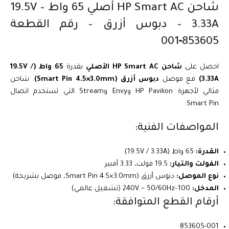
شاحن HP Smart AC أصلي 65 واط – 19.5V
3.33A – دبوس أزرق – رقم القطعة
853605‑001
احصل على
شاحن HP Smart AC الأصلي
بقدرة
65 واط (19.5V /
3.33A)
مع موصل
دبوس أزرق (Smart Pin 4.5×3.0mm)
. شاحن
مثالي لأجهزة HP Pavilion وEnvy وStream التي تستخدم اتصال
Smart Pin.
المواصفات الفنية:
القدرة:
65 واط (19.5V / 3.33A)
الفولت والتيار:
19.5 فولت، 3.33 أمبير
نوع الموصل:
دبوس أزرق (Smart Pin 4.5×3.0mm، موصل بشريحة)
المدخل:
100–240V ~ 50/60Hz (تشغيل عالمي)
أرقام القطع المتوافقة:
853605-001