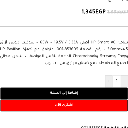
1,345
EGP
1,895
EGP
شاحن HP Smart AC أصلي 65W – 19.5V / 3.33A – سوكيت دبوس أزرق
4.5×3.0mm – رقم القطعة 853605-001. متوافق مع أجهزة HP Pavilion
وEnvy وStream وChromebook الداعمة لنفس المواصفات. شحن مجاني
لجميع المحافظات مع ضمان موثوق من لاب بوب.
+
-
إضافة إلى السلة
اشتري الآن