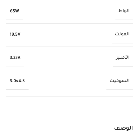
الواط
65W
الفولت
19.5V
الأمبير
3.33A
السوكيت
4.5×3.0
الوصف