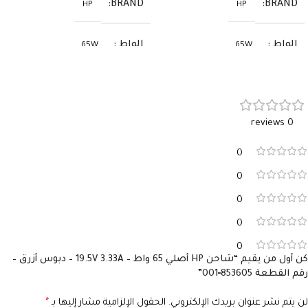
BRAND
BRAND
HP
HP
الواط
الواط
65W
65W
الفولت
الفولت
19.5V
19.5V
0 reviews
الأمبير
الأمبير
3.33A
3.33A
0
السوكيت
السوكيت
4.5×3.0
4.5×3.0
0
0
0
0
كن أول من يقيم “شاحن HP أصلي 65 واط – 19.5V 3.33A – دبوس أزرق –
رقم القطعة 853605‑001”
لن يتم نشر عنوان بريدك الإلكتروني.
الحقول الإلزامية مشار إليها بـ
*