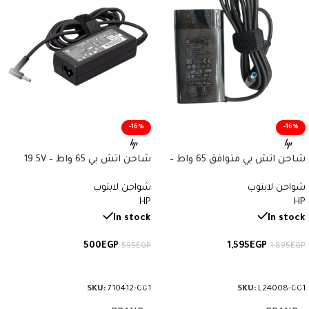
-16%
-16%
شاحن اتش بي متوافق 65 واط –
شاحن اتش بي 65 واط – 19.5V
3.33A – Type 4.5×3.0mm – HP
19.5V 3.33A – Type 4.5×3.0mm –
شواحن لابتوب
شواحن لابتوب
Compatible HP Charger – رقم
Charger – رقم القطعة 710412-
HP
HP
القطعة L24008-001
001
In stock
In stock
500
EGP
1,595
EGP
595
EGP
1,895
EGP
إضافة إلى السلة
إضافة إلى السلة
SKU:
710412-001
SKU:
L24008-001