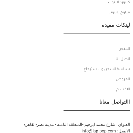
كيبورد لابتوب
مراوح لابتوب
لينكات مفيده
المتجر
اتصل بنا
سياسة الشحن و الاسترجاع
العروض
الاقسام
االتواصل معانا
العنوان : شارع محمد ابرهيم -المنطقه التامنة - مدينة نصر-القاهره
الايميل : info@lap-pop.com