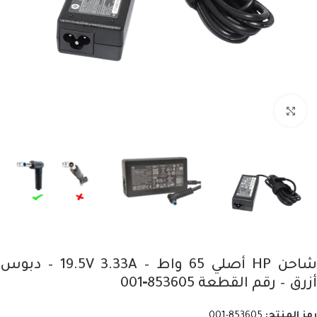
Click to enlarge
شاحن HP أصلي 65 واط – 19.5V 3.33A – دبوس
أزرق – رقم القطعة 853605‑001
رمز المنتج:
853605-001