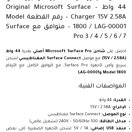
44 واط – Original Microsoft Surface
Charger 15V 2.58A – رقم القطعة Model
1800 / LAG-00001 – متوافق مع Surface
Pro 3 / 4 / 5 / 6 / 7
احصل على
شاحن Microsoft Surface Pro أصلي
بقدرة
44 واط
(15V / 2.58A)
مع موصل
Surface Connect المغناطيسي
لشحن
سريع وآمن لأجهزة Surface Pro، مع التوافق الكامل مع الأرقام
Model 1800 وLAG-00001
.
المواصفات الفنية:
القدرة:
44 واط
الإخراج:
15V / 2.58A
نوع الموصل:
Surface Connect مغناطيسي
مدخل الطاقة:
100–240V ~ 50/60Hz (تشغيل عالمي)
منفذ USB إضافي:
5V / 1A لشحن الأجهزة الصغيرة (في بعض