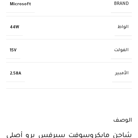
BRAND
Microsoft
الواط
44W
الفولت
15V
الأمبير
2.58A
الوصف
شاحن مايكروسوفت سيرفس برو أصلي