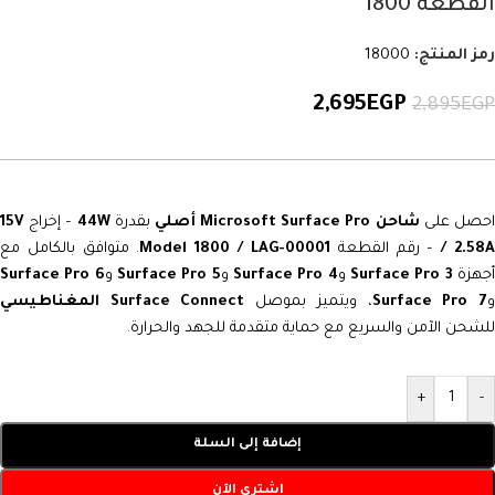
القطعة 1800
رمز المنتج:
18000
2,695
EGP
2,895
EGP
حصل على
شاحن Microsoft Surface Pro أصلي
بقدرة
44W
– إخراج
15V
/ 2.58
– رقم القطعة
Model 1800 / LAG-00001
. متوافق بالكامل مع
جهزة
Surface Pro 3
و
Surface Pro 4
و
Surface Pro 5
و
Surface Pro 6
Surface Pro 7
، ويتميز بموصل
Surface Connect المغناطيسي
للشحن الآمن والسريع مع حماية متقدمة للجهد والحرارة.
+
-
إضافة إلى السلة
اشتري الآن