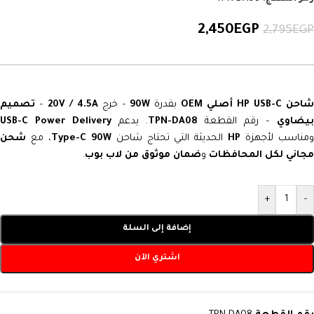
2,450
EGP
2,795
EGP
شاحن HP USB-C
أصلي OEM
بقدرة
90W
– خرج
20V / 4.5A
–
تصميم
يضاوي
– رقم القطعة
TPN-DA08
. يدعم
USB-C Power Delivery
مناسب لأجهزة
HP
الحديثة التي تحتاج شاحن
Type-C 90W
، مع
شحن
مجاني لكل المحافظات
و
ضمان موثوق من لاب بوب
.
+
-
إضافة إلى السلة
اشتري الآن