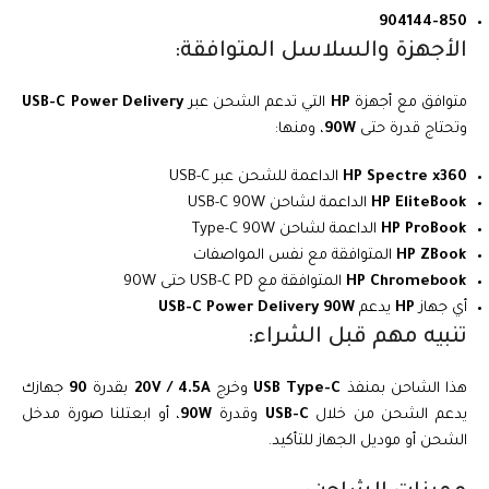
904144-850
الأجهزة والسلاسل المتوافقة:
متوافق مع أجهزة
HP
التي تدعم الشحن عبر
USB-C Power Delivery
وتحتاج قدرة حتى
90W
، ومنها:
HP Spectre x360
الداعمة للشحن عبر USB-C
HP EliteBook
الداعمة لشاحن USB-C 90W
HP ProBook
الداعمة لشاحن Type-C 90W
HP ZBook
المتوافقة مع نفس المواصفات
HP Chromebook
المتوافقة مع USB-C PD حتى 90W
أي جهاز
HP
يدعم
USB-C Power Delivery 90W
تنبيه مهم قبل الشراء:
هذا الشاحن بمنفذ
USB Type-C
وخرج
20V / 4.5A
بقدرة
90
جهازك
يدعم الشحن من خلال
USB-C
وقدرة
90W
، أو ابعتلنا صورة مدخل
الشحن أو موديل الجهاز للتأكيد.