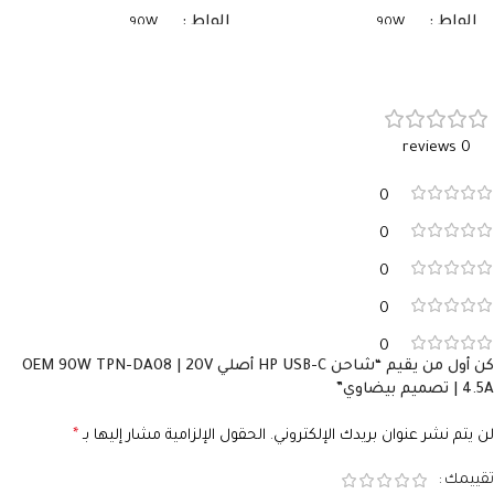
الواط
الواط
90W
90W
الفولت
الفولت
19V
19V
0 reviews
الأمبير
الأمبير
4.74A
4.74A
0
السوكيت
السوكيت
7.4×5.0
7.4×5.0
0
0
0
0
كن أول من يقيم “شاحن HP USB-C أصلي OEM 90W TPN-DA08 | 20V
4.5A | تصميم بيضاوي”
لن يتم نشر عنوان بريدك الإلكتروني.
الحقول الإلزامية مشار إليها بـ
*
تقييمك