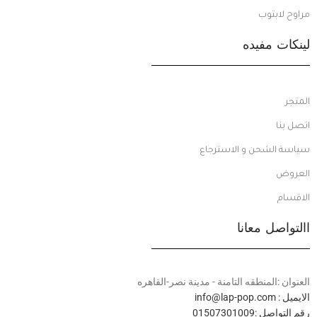
مراوح لابتوب
لينكات مفيده
المتجر
اتصل بنا
سياسة الشحن و الاسترجاع
العروض
الاقسام
االتواصل معانا
العنوان :المنطقه التامنة - مدينة نصر-القاهره
الايميل : info@lap-pop.com
رقم التواصل :01507301009