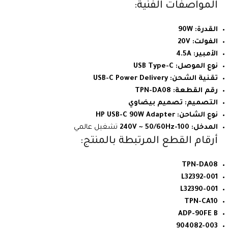
المواصفات الفنية:
القدرة:
90W
الفولت:
20V
الأمبير:
4.5A
نوع الموصل:
USB Type-C
تقنية الشحن:
USB-C Power Delivery
رقم القطعة:
TPN-DA08
التصميم:
تصميم بيضاوي
نوع الشاحن:
HP USB-C 90W Adapter
المدخل:
100-240V ~ 50/60Hz
تشغيل عالمي
أرقام القطع المرتبطة بالمنتج:
TPN-DA08
L32392-001
L32390-001
TPN-CA10
ADP-90FE B
904082-003