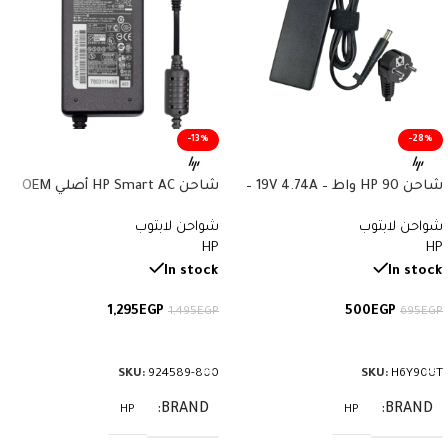
-13%
-28%
شاحن HP 90 واط – 19V 4.74A –
شاحن HP Smart AC أصلي OEM
مقاس 7.4×5.0mm – رقم القطعة
90W 924589-800 | 19V 4.74A |
شواحن لابتوب
شواحن لابتوب
H6Y90UT
سوكيت 7.4×5.0mm
HP
HP
In stock
In stock
1,295
EGP
500
EGP
1,495
EGP
695
EGP
إضافة إلى السلة
إضافة إلى السلة
SKU:
924589-800
SKU:
H6Y90UT
BRAND
BRAND
HP
HP