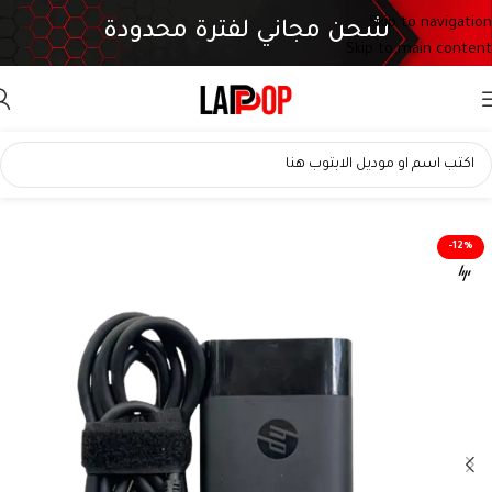
Skip to navigation
شحن مجاني لفترة محدودة
Skip to main content
شاحن HP USB-C أصلي OEM 90W TPN-DA08 | 20V 4.5A | تصميم بيضاوي
-12%