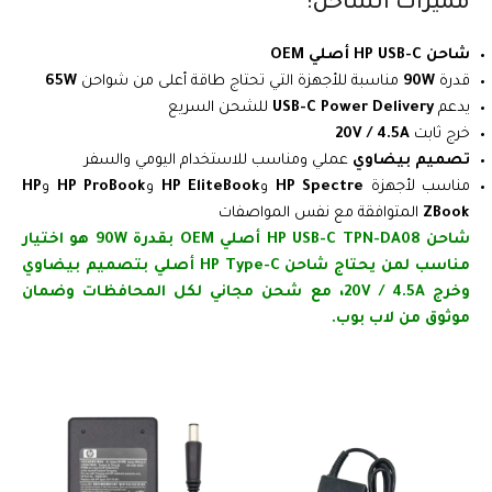
مميزات الشاحن:
شاحن HP USB-C أصلي OEM
قدرة
90W
مناسبة للأجهزة التي تحتاج طاقة أعلى من شواحن
65W
يدعم
USB-C Power Delivery
للشحن السريع
خرج ثابت
20V / 4.5A
تصميم بيضاوي
عملي ومناسب للاستخدام اليومي والسفر
مناسب لأجهزة
HP Spectre
و
HP EliteBook
و
HP ProBook
و
HP
ZBook
المتوافقة مع نفس المواصفات
شاحن HP USB-C TPN-DA08 أصلي OEM بقدرة 90W هو اختيار
مناسب لمن يحتاج شاحن HP Type-C أصلي بتصميم بيضاوي
وخرج 20V / 4.5A، مع شحن مجاني لكل المحافظات وضمان
موثوق من لاب بوب.