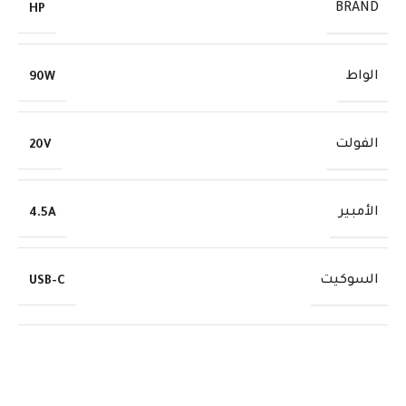
BRAND
HP
الواط
90W
الفولت
20V
الأمبير
4.5A
السوكيت
USB-C