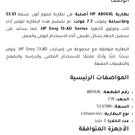
الوصف
بطارية HP AB06XL أصلية
هي بطارية ليثيوم أيون بسعة
53.61
واط/ساعة
وفولت
7.7 فولت
. تم تصميم هذه البطارية لتوفير أداء
ثابت وموثوق لأجهزة
HP Envy 13-AD Series
، مما يساعد على
تشغيل الجهاز بشكل طبيعي أثناء الاستخدام اليومي والعمل.
البطارية متوافقة مع مجموعة من إصدارات HP Envy 13-AD، وتوفر
شحنًا ثابتًا وأداءً ملائمًا للاستخدام المكتبي والدراسة والتصفح
والتطبيقات الخفيفة.
المواصفات الرئيسية
رقم القطعة:
AB06XL
الجهد:
7.7V
السعة:
53.61Wh
نوع البطارية:
Lithium-Ion
عدد الخلايا:
3 خلايا
الأجهزة المتوافقة