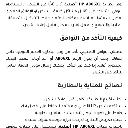
توفر بطارية
HP AB06XL أصلية
أداء ثابتًا في الشحن والاستخدام
اليومي، وتساعد على تقليل مشاكل ضعف الشحن أو الإغلاق المفاجئ.
بفضل سعتها المناسبة، يمكنك الاعتماد عليها لتشغيل التطبيقات
العادية والتصفح والعمل لفترات معقولة قبل إعادة الشحن.
كيفية التأكد من التوافق
لضمان التوافق الصحيح، تأكد من رقم البطارية القديم الموجود داخل
جهازك. يجب أن يكون الرقم
AB06XL
أو أحد أرقام القطع البديلة
المذكورة أعلاه. إذا كنت غير متأكد، يمكنك إرسال موديل الجهاز الكامل
للتأكد قبل الشراء.
نصائح للعناية بالبطارية
تجنب تفريغ البطارية بالكامل قبل إعادة الشحن.
استخدم شاحن HP الأصلي أو معتمد للحفاظ على أفضل أداء.
حافظ على تهوية الجهاز أثناء استخدامه لفترات طويلة.
تجنب تعريض البطارية لدرجات حرارة مرتفعة لفترات ممتدة.
باختيارك بطارية
HP AB06XL أصلية
, ستحصل على بطارية موثوقة