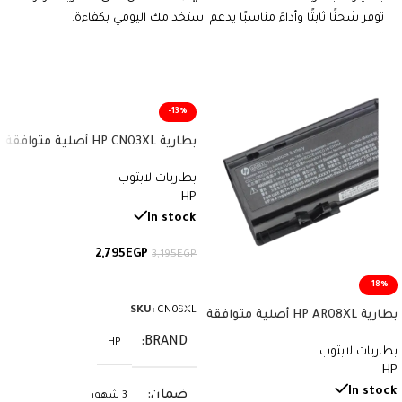
توفر شحنًا ثابتًا وأداءً مناسبًا يدعم استخدامك اليومي بكفاءة.
-13%
بطارية HP CN03XL أصلية متوافقة
مع أجهزة Envy وSpectre x360 –
بطاريات لابتوب
سعة 57.9 واط/ساعة
HP
In stock
2,795
EGP
3,195
EGP
إضافة إلى السلة
-18%
SKU:
CN03XL
بطارية HP AR08XL أصلية متوافقة
مع أجهزة ZBook – سعة 75 واط/
BRAND
HP
بطاريات لابتوب
ساعة
HP
In stock
ضمان
3 شهور