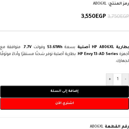
رمز المنتج:
AB06XL
3,550
EGP
3,750
EGP
طارية HP AB06XL أصلية
بسعة
53.61Wh
وفولت
7.7V
. متوافقة مع
جهزة
HP Envy 13-AD Series
. بطارية أصلية توفر شحنًا مستقرًا وأداءً موثوقًا
لجهازك.
+
-
إضافة إلى السلة
اشتري الآن
رقم القطعة
AB06XL