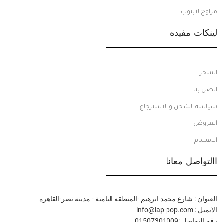
مراوح لابتوب
لينكات مفيده
المتجر
اتصل بنا
سياسة الشحن و الاسترجاع
العروض
الاقسام
االتواصل معانا
العنوان : شارع محمد ابرهيم -المنطقه التامنة - مدينة نصر-القاهره
الايميل : info@lap-pop.com
رقم التواصل :01507301009