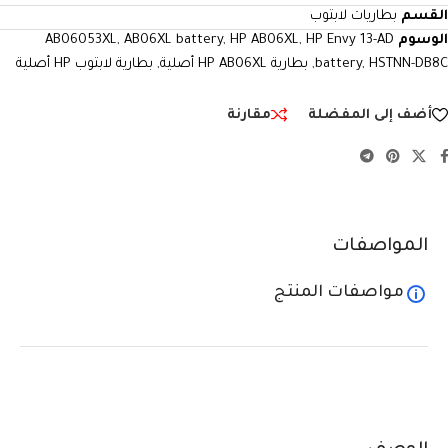
القسم
بطاريات لابتوب
الوسوم
HP Envy 13-AD
,
HP AB06XL
,
AB06XL battery
,
AB06053XL
HSTNN-DB8C
,
battery
,
بطارية HP AB06XL أصلية
,
بطارية لابتوب HP أصلية
أضف إلى المفضلة
مقارنة
المواصفات
مواصفات المنتج