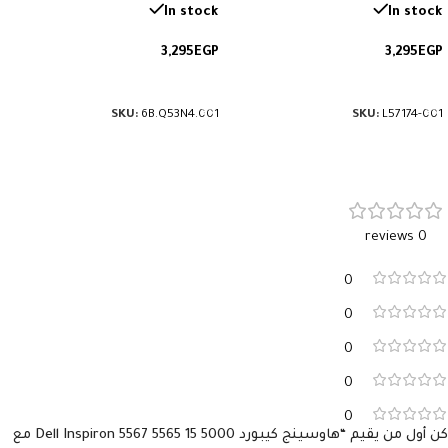
الهاوسينج يشمل الجزء الأمامي
G3-571. رقم القطعة:
In stock
In stock
والخلفي للشاشة. رقم القطعة:
6B.Q53N4.001.
3,295
EGP
3,295
EGP
L57174-001.
إضافة إلى السلة
إضافة إلى السلة
SKU:
6B.Q53N4.001
SKU:
L57174-001
0 reviews
0
0
0
0
0
كن أول من يقيم “هاوسينج كيبورد Dell Inspiron 5567 5565 15 5000 مع