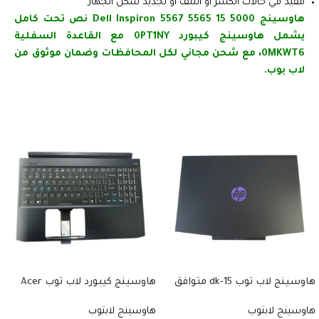
مفيد في حالات الكسر أو التلف أو تجديد شكل الجهاز
هاوسينج Dell Inspiron 5567 5565 15 5000 نص تحت كامل
يشمل هاوسينج كيبورد 0PT1NY مع القاعدة السفلية
0MKWT6، مع شحن مجاني لكل المحافظات وضمان موثوق من
لاب بوب.
هاوسينج لاب توب 15-dk متوافق
هاوسينج كيبورد لاب توب Acer
مع موديلات 15t-dk، 15-dk0000،
متوافق مع موديلات Nitro 5
هاوسينج لابتوب
هاوسينج لابتوب
AN515-51، Predator Helios 300
15-dk0134TX، 15-dk0126TX.