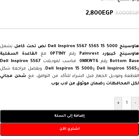
2,800
EGP
3,000
EGP
اوسينج Dell Inspiron 5567 5565 15 5000 نص تحت كامل
يشمل
اوسينج كيبورد Palmrest
رقم
0PT1NY
مع
القاعدة السفلية
Bottom Bas
رقم
0MKWT6
. مناسب لموديلات
Dell Inspiron 5567
و
Dell Inspiron 5565
و
Dell Inspiron 15 5000
، ويفضل مراجعة شكل
لقطعة وموديل الجهاز قبل الشراء للتأكد من التوافق، مع
شحن مجاني
لكل المحافظات
و
ضمان موثوق من لاب بوب
.
+
-
إضافة إلى السلة
اشتري الآن