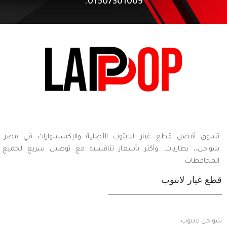
01507301009.
تسوق أفضل قطع غيار اللابتوب الأصلية والإكسسوارات في مصر.
شواحن،، بطاريات، وأكثر بأسعار تنافسية مع توصيل سريع لجميع
المحافظات.
قطع غيار لابتوب
شواحن لابتوب