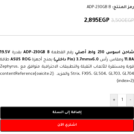
رمز المنتج:
ADP-230GB B
2,895
EGP
3,500
EGP
احن اسوس 230 واط أصلي
رقم القطعة
ADP-230GB B
بقدرة
19.5V
11.8
ومقاس رأس
6.0×3.7mm (Pin داخلي)
يمنح أجهزة
ASUS ROG
طاقة
قوية ومستقرة للألعاب الثقيلة والتطبيقات الاحترافية. متوافق مع Zephyrus،
Strix، FX95، GL504، GL703، GL704 والمزيد. :contentReference[oaicite:2]
{index=2}
+
-
إضافة إلى السلة
اشتري الآن