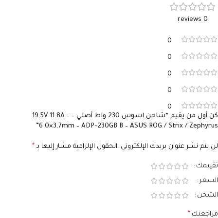
الأمبير
3.25A
0 reviews
الأمبير
11.8A
السوكيت
USB-C
0
السوكيت
6.0×3.7
0
0
0
0
كن أول من يقيم “شاحن اسوس 230 واط أصلي – 19.5V 11.8A –
6.0×3.7mm – ADP-230GB B – ASUS ROG / Strix / Zephyrus”
لن يتم نشر عنوان بريدك الإلكتروني.
الحقول الإلزامية مشار إليها بـ
*
تقييمك
السعر
الشحن
مراجعتك
*