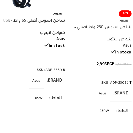
-17%
شاحن اسوس أصلي 65 واط USB-
C – 20V 3.25A – Type-C PD – Asus
شاحن اسوس 230 واط أصلي –
شواحن لابتوب
ZenBook ExpertBook
19.5V 11.8A – 6.0×3.7mm – ADP-
Asus
شواحن لابتوب
Chromebook – Original Asus
230EB T – ASUS ROG / Strix /
Asus
Charger – رقم القطعة ADP-65SD
In stock
Zephyrus
B
In stock
قراءة المزيد
2,895
EGP
3,500
EGP
SKU:
ADP-65SD B
إضافة إلى السلة
BRAND
Asus
SKU:
ADP-230EB T
BRAND
Asus
الواط
65W
الواط
230W
الفولت
20V
الفولت
19.5V