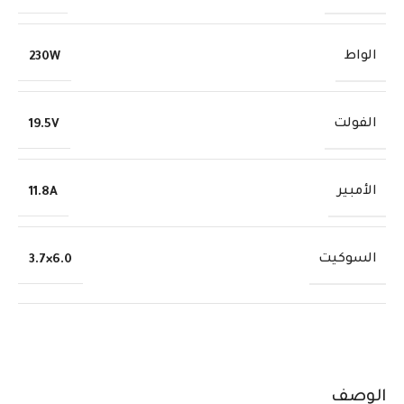
الواط
230W
الفولت
19.5V
الأمبير
11.8A
السوكيت
6.0×3.7
الوصف