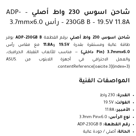
شاحن اسوس 230 واط أصلي
– ADP-
230GB B – 19.5V 11.8A – رأس 6.0×3.7mm
شاحن اسوس 230 واط أصلي
برقم القطعة
ADP-230GB B
يوفر
طاقة عالية ومستقرة بقدرة
19.5V
و
11.8A
مع مقاس رأس
6.0×3.7mm (Pin داخلي)
— مناسب للألعاب الثقيلة، الجرافيك،
والعمل الاحترافي في أجهزة اللابتوب من ASUS.
:contentReference[oaicite:3]{index=3}
المواصفات الفنية
القدرة:
230 واط
الفولت:
19.5V
الأمبير:
11.8A
نوع الرأس:
6.0×3.7mm Pin
رقم القطعة:
ADP-230GB B
الحالة:
أصلي / جودة عالية