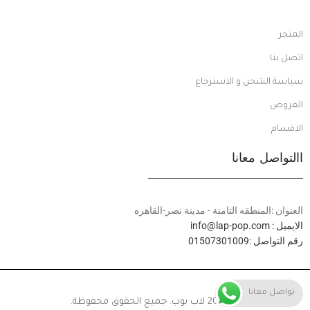
المتجر
اتصل بنا
سياسة الشحن و الاسترجاع
العروض
الاقسام
االتواصل معانا
العنوان :المنطقه التامنة - مدينة نصر-القاهره
الايميل : info@lap-pop.com
رقم التواصل :01507301009
تواصل معانا
© 2024 لاب بوب. جميع الحقوق محفوظة.