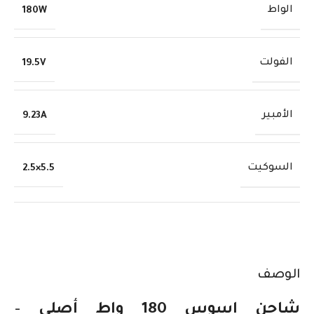
الواط
180W
الفولت
19.5V
الأمبير
9.23A
السوكيت
5.5×2.5
الوصف
شاحن اسوس 180 واط أصلي
–