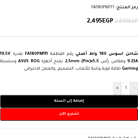
رمز المنتج:
FA180PM111
2,495
EGP
2,895
EGP
احن اسوس 180 واط أصلي
رقم القطعة
FA180PM111
بقدرة
19.5V
9.23
ومقاس رأس
5.5×2.5mm (Pin)
يمنح أجهزة
ASUS ROG
وسلسلة
Gaming
طاقة قوية وثابتة للألعاب، التصميم، والعمل الاحترافي.
+
-
إضافة إلى السلة
اشتري الآن