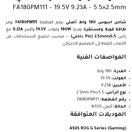
FA180PM111 – 19.5V 9.23A – 5.5×2.5mm
شاحن اسوس 180 واط أصلي
برقم القطعة
FA180PM111
يوفر
طاقة قوية ومستقرة
بقدرة
180W
وفولت
19.5V
وأمبير
9.23A
مع
رأس
5.5×2.5mm (Pin داخلي)
— مناسب لجميع الاستخدامات من
الألعاب الثقيلة إلى التصميم الاحترافي.
المواصفات الفنية
القدرة:
180 واط
الفولت:
19.5V
الأمبير:
9.23A
نوع الرأس:
5.5×2.5mm Pin
رقم القطعة:
FA180PM111
الحالة:
أصلي 100%
الموديلات المتوافقة
ASUS ROG G Series (Gaming)