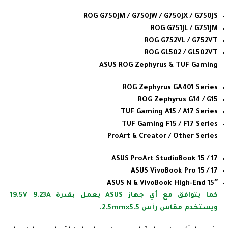
ROG G750JM / G750JW / G750JX / G750JS
ROG G751JL / G751JM
ROG G752VL / G752VT
ROG GL502 / GL502VT
ASUS ROG Zephyrus & TUF Gaming
ROG Zephyrus GA401 Series
ROG Zephyrus G14 / G15
TUF Gaming A15 / A17 Series
TUF Gaming F15 / F17 Series
ProArt & Creator / Other Series
ASUS ProArt StudioBook 15 / 17
ASUS VivoBook Pro 15 / 17
ASUS N & VivoBook High-End 15″
كما يتوافق مع أي جهاز ASUS يعمل بقدرة 19.5V 9.23A
ويستخدم مقاس رأس 5.5×2.5mm.