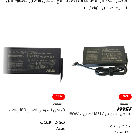
يفضل التأكد من مطابقة المواصفات مع الشاحن الأصلي لجهازك قبل
الشراء لضمان التوافق التام.
-12%
-16%
شاحن اسوس أصلي 180 واط –
شاحن اسوس / MSI أصلي 180W –
20V 9A – Type 6.0×3.7mm –
20V 9A – 4.5×3.0mm – ADP-
شواحن لابتوب
ASUS ROG Zephyrus G14 G15 –
شواحن لابتوب
180TB H – Genuine Asus / MSI
Asus
Original Asus Charger – رقم
Asus
,
MSI