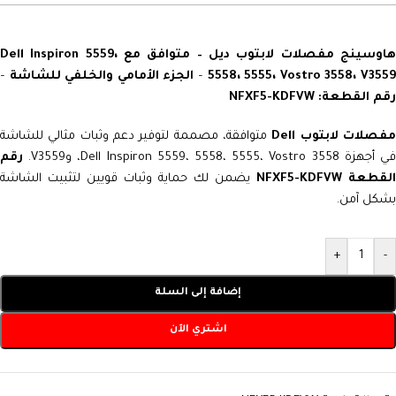
هاوسينج مفصلات لابتوب ديل – متوافق مع Dell Inspiron 5559،
5558، 5555، Vostro 3558، V355
–
الجزء الأمامي والخلفي للشاشة
–
رقم القطعة: NFXF5-KDFVW
فصلات لابتوب Dell
متوافقة، مصممة لتوفير دعم وثبات مثالي للشاشة
ي أجهزة Dell Inspiron 5559، 5558، 5555، Vostro 3558، وV3559.
رقم
لقطعة NFXF5-KDFVW
يضمن لك حماية وثبات قويين لتثبيت الشاشة
بشكل آمن.
+
-
إضافة إلى السلة
اشتري الآن