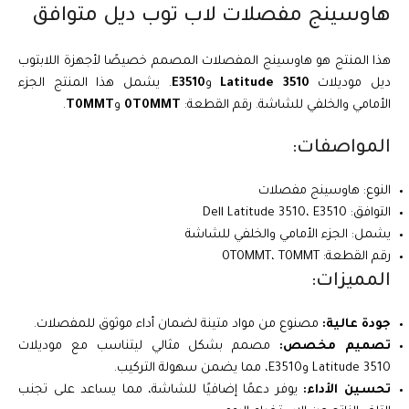
هاوسينج مفصلات لاب توب ديل متوافق
هذا المنتج هو هاوسينج المفصلات المصمم خصيصًا لأجهزة اللابتوب
ديل موديلات
Latitude 3510
و
E3510
. يشمل هذا المنتج الجزء
الأمامي والخلفي للشاشة. رقم القطعة:
0T0MMT
و
T0MMT
.
المواصفات:
النوع: هاوسينج مفصلات
التوافق: Dell Latitude 3510، E3510
يشمل: الجزء الأمامي والخلفي للشاشة
رقم القطعة: 0T0MMT، T0MMT
المميزات:
جودة عالية:
مصنوع من مواد متينة لضمان أداء موثوق للمفصلات.
تصميم مخصص:
مصمم بشكل مثالي ليتناسب مع موديلات
Latitude 3510 وE3510، مما يضمن سهولة التركيب.
تحسين الأداء:
يوفر دعمًا إضافيًا للشاشة، مما يساعد على تجنب