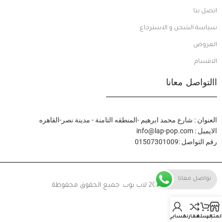
اتصل بنا
سياسة الشحن و الاسترجاع
العروض
الاقسام
االتواصل معانا
العنوان : شارع محمد ابرهيم -المنطقه التامنة - مدينة نصر-القاهره
الايميل : info@lap-pop.com
رقم التواصل :01507301009
تواصل معانا
© 2024 لاب بوب. جميع الحقوق محفوظة.
لمتجر
السلة
مقارنة
حسابي