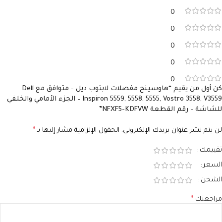
0
0
0
0
0
كن أول من يقيم “هاوسينج مفصلات لابتوب ديل – متوافق مع Dell
Inspiron 5559, 5558, 5555, Vostro 3558, V3559 – الجزء الأمامي والخلفي
للشاشة – رقم القطعة NFXF5-KDFVW”
لن يتم نشر عنوان بريدك الإلكتروني.
الحقول الإلزامية مشار إليها بـ
*
تقييمك
السعر
الشحن
مراجعتك
*