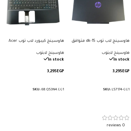
هاوسينج لاب توب 15-dk متوافق
هاوسينج كيبورد لاب توب Acer
مع موديلات 15t-dk، 15-dk0000،
متوافق مع موديلات Nitro 5
هاوسينج لابتوب
هاوسينج لابتوب
AN515-51، Predator Helios 300
15-dk0134TX، 15-dk0126TX.
الهاوسينج يشمل الجزء الأمامي
G3-571. رقم القطعة:
In stock
In stock
والخلفي للشاشة. رقم القطعة:
6B.Q53N4.001.
3,295
EGP
3,295
EGP
L57174-001.
إضافة إلى السلة
إضافة إلى السلة
SKU:
6B.Q53N4.001
SKU:
L57174-001
0 reviews