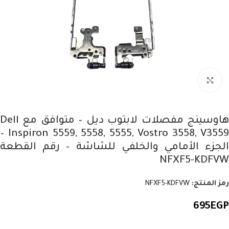
Click to enlarge
هاوسينج مفصلات لابتوب ديل – متوافق مع Dell
Inspiron 5559, 5558, 5555, Vostro 3558, V3559 –
الجزء الأمامي والخلفي للشاشة – رقم القطعة
NFXF5-KDFVW
رمز المنتج:
NFXF5-KDFVW
695
EGP