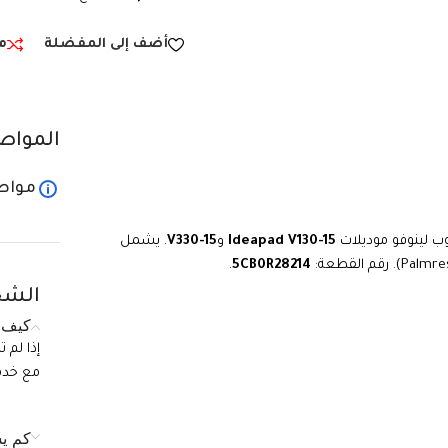
أضف إلى المفضلة
م
المواص
مواص
وب لينوفو موديلات
Ideapad V130-15
و
V330-15
. يشمل
.
5CB0R28214
الشح
كيف ي
إذا لم 
مع خدمة الع
كم يس