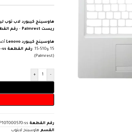
هاوسينج كيبورد لاب توب لينوفو أصلي – -15
ريست Palmrest
–
رقم القطعة: 70-ss
هاوسينج كيبورد Lenovo
15 و510-15.
رقم القطعة AP10T000570-ss
(Palmrest).
+
-
رقم القطعة
P10T000570-ss
القسم
هاوسينج لابتوب