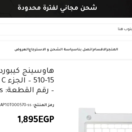
شحن مجاني لفترة محدودة
المتجر
الاقسام
اتصل بنا
سياسة الشحن و الاسترجاع
العروض
– رقم القطعة: AP10T000570-ss.
رمز المنتج:
AP10T000570-ss
1,895
EGP