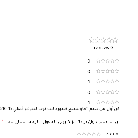
0 reviews
0
0
0
0
0
كن أول من يقيم “هاوسينج كيبورد لاب توب لينوفو أصلي Ideapad 310-15, 510-15 – الجزء C ما حول الكيبورد – بالم ريست Palmrest – رقم القطعة: AP10T000570-ss.”
لن يتم نشر عنوان بريدك الإلكتروني.
الحقول الإلزامية مشار إليها بـ
*
تقييمك