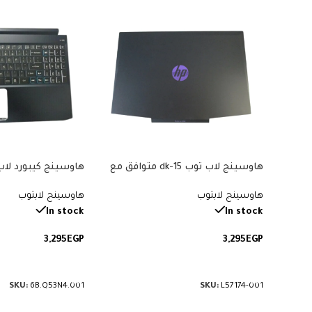
هاوسينج لاب توب 15-dk متوافق مع
موديلات 15t-dk، 15-dk0000، 15-
هاوسينج لابتوب
هاوسينج لابتوب
dk0134TX، 15-dk0126TX. الهاوسينج
يشمل الجزء الأمامي والخلفي
القطعة: 6B.Q53N4.001.
In stock
In stock
للشاشة. رقم القطعة: L57174-001.
3,295
EGP
3,295
EGP
إضافة إلى السلة
إضافة إلى السلة
SKU:
6B.Q53N4.001
SKU:
L57174-001