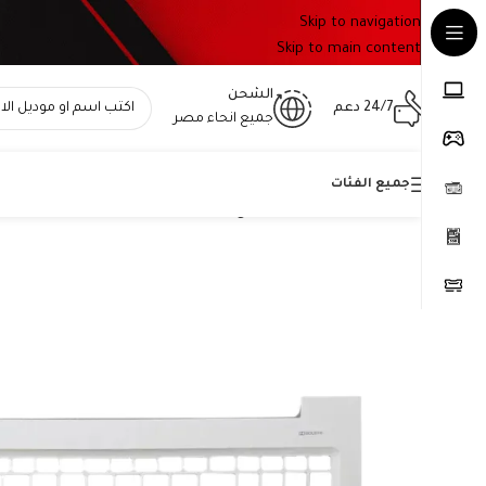
Skip to navigation
Skip to main content
الشحن
24/7 دعم
جميع انحاء مصر
جميع الفئات
Home
»
المتجر
»
هاوسينج كيبورد لاب توب لينوفو أصلي Ideapad 310-15, 510-15 – الجزء C ما حول الكيبورد – بالم ريست Palmrest – رقم القطعة: AP10T000570-ss.