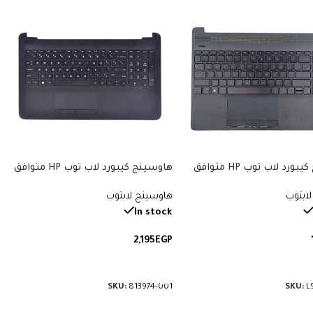
هاوسينج كيبورد لاب توب HP متوافق
هاوسينج كيبورد لاب توب HP متوافق
مع موديلات 15-dw، 15T-DW، 15Z-GW،
مع موديلات 15-ac، 15-ay، 15-af، 250
ابتوب
هاوسينج لابتوب
250 G8، 255 G8، 256 G8. يشمل ما
G4، 250 G5، 255 G4، 255 G5. يشمل
حول الكيبورد. رقم القطعة: L94454-
الكيبورد وما حولها. رقم القطعة:
In stock
813974-001.
2,195
EGP
لى السلة
إضافة إلى السلة
SKU:
813974-001
SKU:
L