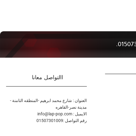
االتواصل معانا
العنوان : شارع محمد ابرهيم -المنطقه التامنة -
مدينة نصر-القاهره
الايميل : info@lap-pop.com
رقم التواصل :01507301009