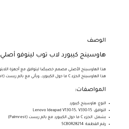
الوصف
هاوسينج كيبورد لاب توب لينوفو أصلي
هذا الهاوسينج الأصلي مصمم خصيصًا ليتوافق مع أجهزة اللابت
هذا الهاوسينج الجزء C ما حول الكيبورد، ويأتي مع بالم ريست (Palmrest). رقم القطعة:
المواصفات:
النوع: هاوسينج كيبورد
التوافق: Lenovo Ideapad V130-15، V330-15
يشمل: الجزء C ما حول الكيبورد مع بالم ريست (Palmrest)
رقم القطعة: 5CB0R28214