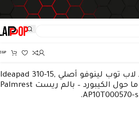
EGP
هاوسينج كيبورد لاب توب لينوفو أصلي Ideapad 310-15,
510-15 – الجزء C ما حول الكيبورد – بالم ريست Palmrest