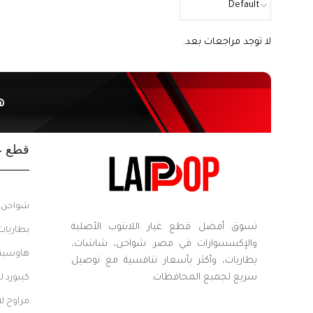
لا توجد مراجعات بعد.
ه
قطع غي
شواحن ل
تسوق أفضل قطع غيار اللابتوب الأصلية
بطاريات
والإكسسوارات في مصر. شواحن، شاشات،
هاوسينج
بطاريات، وأكثر بأسعار تنافسية مع توصيل
سريع لجميع المحافظات.
كيبورد ل
مراوح ل