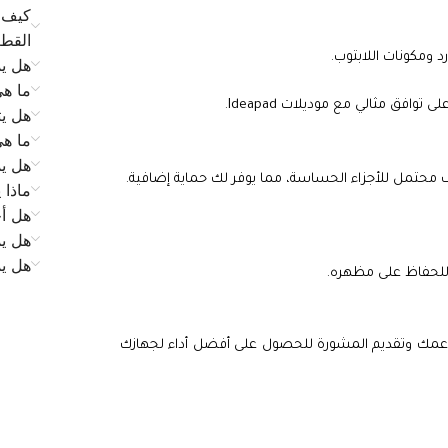
كيف ي
القط
 ومكونات اللابتوب.
هل يم
ما ه
فق مثالي مع موديلات Ideapad.
هل يت
ما ه
هل يم
 محتمل للأجزاء الحساسة، مما يوفر لك حماية إضافية.
ماذا 
هل أح
هل يم
هل ي
للحفاظ على مظهره.
لدعمك وتقديم المشورة للحصول على أفضل أداء لجهازك