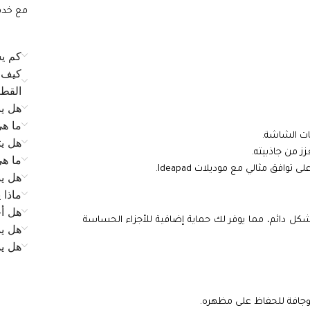
مع خدمة الع
كم يس
كيف ي
القط
هل يم
ما ه
ات الشاشة.
هل يت
زز من جاذبيته.
ما ه
فق مثالي مع موديلات Ideapad.
هل يم
ماذا 
هل أح
ل دائم، مما يوفر لك حماية إضافية للأجزاء الحساسة
هل يم
هل ي
جافة للحفاظ على مظهره.