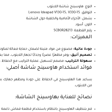
النوع: هاوسينج شاشة اللابتوب
التوافق: Lenovo Ideapad V130-15، V330-15
يشمل: الأجزاء الأمامية والخلفية حول الشاشة
اللون: أسود
رقم القطعة: 5CB0R28213
المميزات:
جودة عالية:
مصنوع من مواد متينة لضمان حماية فعالة لمكون
تصميم أنيق:
يوفر مظهرًا عصريًا وجذابًا لجهاز اللابتوب، مما يع
سهولة التركيب:
مصمم لتسهيل عملية التركيب مع الحفاظ على توا
فوائد استخدام هاوسينج شاشة أصلي:
يساعد هذا الهاوسينج في الحفاظ على جودة ومظهر جهازك بشك
من اللابتوب.
نصائح للعناية بهاوسينج الشاشة:
قم بتنظيف الهاوسينج بانتظام باستخدام قطعة قماش ناعمة و