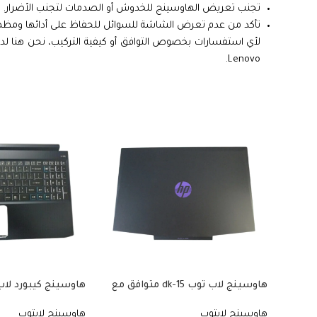
تجنب تعريض الهاوسينج للخدوش أو الصدمات لتجنب الأضرار.
تأكد من عدم تعرض الشاشة للسوائل للحفاظ على أدائها ومظهر
لأي استفسارات بخصوص التوافق أو كيفية التركيب، نحن هنا 
Lenovo.
هاوسينج لاب توب 15-dk متوافق مع
موديلات 15t-dk، 15-dk0000، 15-
هاوسينج لابتوب
هاوسينج لابتوب
dk0134TX، 15-dk0126TX. الهاوسينج