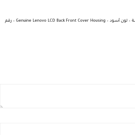
كن أول من يقيم “هاوسينج شاشة اللابتوب لينوفو – متوافق مع Lenovo Ideapad V130-15 و V330-15 – الجزء الأمامي والخلفي حول الشاشة – لون أسود – Genuine Lenovo LCD Back Front Cover Housing – رقم