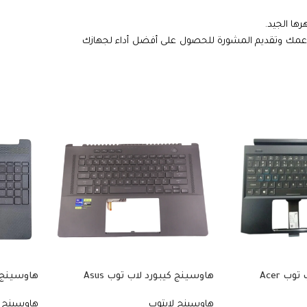
ها الجيد.
لدعمك وتقديم المشورة للحصول على أفضل أداء لجهازك
هاوسينج كيبورد لاب توب Acer
هاوسينج كيبورد لاب توب Asus
متوافق مع موديلات Nitro 5 AN515-51،
متوافق مع موديلات TP301. يشمل
هاوسينج لابتوب
هاوسينج ل
Predator Helios 300 G3-571. رقم
الكيبورد عربي وما حولها. رقم