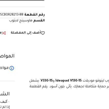
رقم القطعة
5CB0R28213-88
القسم
هاوسينج لابتوب
أضف إلى المفضلة
م
المواص
مواص
وب لينوفو موديلات
Ideapad V130-15
و
V330-15
. يشمل
ر حماية متكاملة لجهازك. يأتي بلون أسود. رقم القطعة:
الشح
كيف ي
إذا لم 