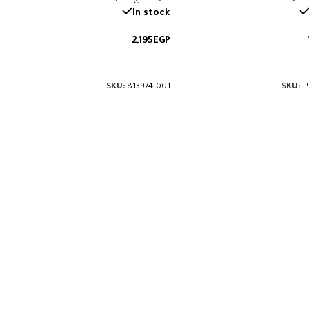
حول الكيبورد. رقم القطعة: L94454-
الكيبورد وما حولها. رقم القطعة:
In stock
813974-001.
2,195
EGP
لى السلة
إضافة إلى السلة
SKU:
813974-001
SKU:
L