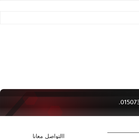
االتواصل معانا