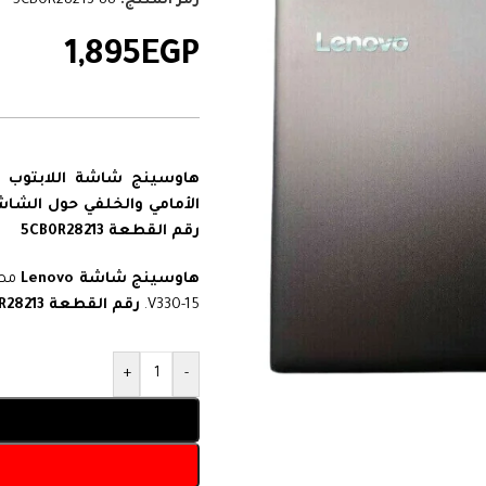
رمز المنتج:
5CB0R28213-88
1,895
EGP
هاوسينج شاشة اللابتوب لينوفو – متوافق مع 
الأمامي والخلفي حول الشاشة – لون أسود – over Housing
رقم القطعة 5CB0R28213
هاوسينج شاشة Lenovo
V330-15.
رقم القطعة 5CB0R28213
+
-