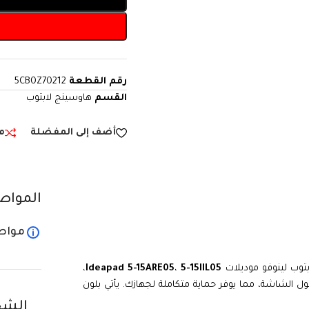
رقم القطعة
5CB0Z70212
القسم
هاوسينج لابتوب
أضف إلى المفضلة
م
المواص
مواص
توب لينوفو موديلات
5-15IIL05
،
Ideapad 5-15ARE05
،
حول الشاشة، مما يوفر حماية متكاملة لجهازك. يأتي بلون
الشح