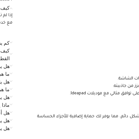
كيف ي
إذا لم 
مع خدمة الع
كم يس
كيف ي
القط
هل يم
ما ه
ات الشاشة.
هل يت
زز من جاذبيته.
ما ه
فق مثالي مع موديلات Ideapad.
هل يم
ماذا 
هل أح
ل دائم، مما يوفر لك حماية إضافية للأجزاء الحساسة
هل يم
هل ي