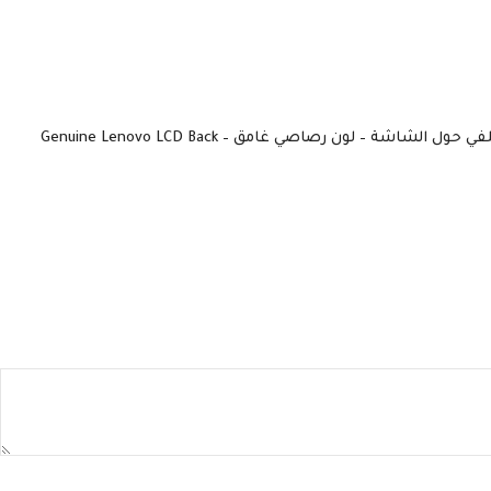
كن أول من يقيم “هاوسينج شاشة اللابتوب لينوفو – متوافق مع Lenovo Ideapad 5-15ARE05، 5-15IIL05، و 5-15ITL05 – الجزء الأمامي والخلفي حول الشاشة – لون رصاصي غامق – Genuine Lenovo LCD Back