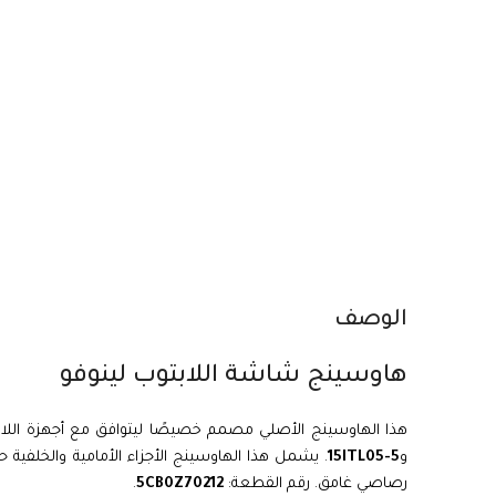
الوصف
هاوسينج شاشة اللابتوب لينوفو
هذا الهاوسينج الأصلي مصمم خصيصًا ليتوافق مع أجهزة اللاب
و
5-15ITL05
. يشمل هذا الهاوسينج الأجزاء الأمامية والخلفية 
رصاصي غامق. رقم القطعة:
5CB0Z70212
.