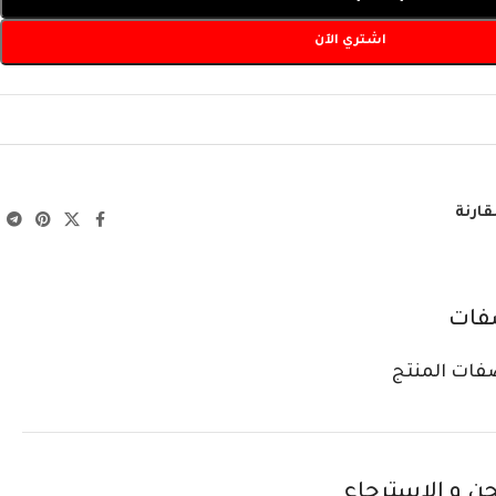
اشتري الآن
قارنة
فات
فات المنتج
ن و الاسترجاع