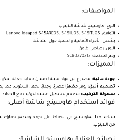
المواصفات:
النوع: هاوسينج شاشة اللابتوب
التوافق: Lenovo Ideapad 5-15ARE05، 5-15IIL05، 5-15ITL05
يشمل: الأجزاء الأمامية والخلفية حول الشاشة
اللون: رصاصي غامق
رقم القطعة: 5CB0Z70212
المميزات:
جودة عالية:
مصنوع من مواد متينة لضمان حماية فعالة لمكون
تصميم أنيق:
يوفر مظهرًا عصريًا وجذابًا لجهاز اللابتوب، مما يع
سهولة التركيب:
مصمم لتسهيل عملية التركيب مع الحفاظ على توا
فوائد استخدام هاوسينج شاشة أصلي:
يساعد هذا الهاوسينج في الحفاظ على جودة ومظهر جهازك بشك
من اللابتوب.
نصائح للعناية بهاوسينج الشاشة: