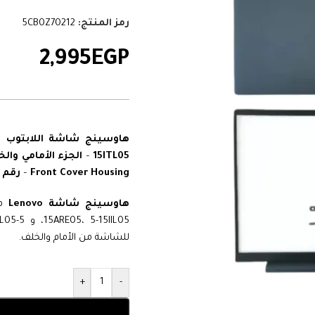
رمز المنتج:
5CB0Z70212
2,995
EGP
–
15ITL05
Front Cover Housing
–
رقم الق
هاوسينج شاشة Lenovo
15ARE05، 5-15IIL05، و 5-15ITL05.
للشاشة من الأمام والخلف.
+
-