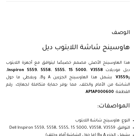
الوصف
هاوسينج شاشة اللابتوب ديل
هذا الهاوسينج الأصلي مصمم خصيصًا ليتوافق مع أجهزة اللابتوب
ديل موديلات
V3558
،
15 5000
،
5555
،
5558
،
Inspiron 5559
،
و
V3559
. يشمل هذا الهاوسينج الجزءين A وB، ويغطي ما حول
الشاشة من الأمام والخلف، مما يوفر حماية متكاملة لجهازك. رقم
القطعة:
AP1AP000600
.
المواصفات:
النوع: هاوسينج شاشة اللابتوب
التوافق: Dell Inspiron 5559، 5558، 5555، 15 5000، V3558، V3559
يشمل: الجزء A وB (ما حول الشاشة أمام وخلف)