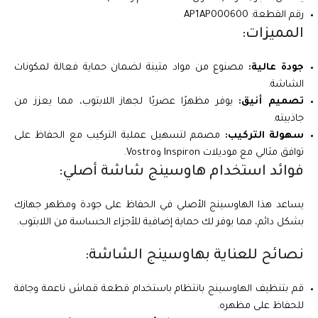
رقم القطعة: AP1AP000600
المميزات:
جودة عالية:
مصنوع من مواد متينة لضمان حماية فعالة لمكونات
الشاشة.
تصميم أنيق:
يوفر مظهرًا عصريًا لجهاز اللابتوب، مما يعزز من
جاذبيته.
سهولة التركيب:
مصمم لتسهيل عملية التركيب مع الحفاظ على
توافق مثالي مع موديلات Inspiron وVostro.
فوائد استخدام هاوسينج شاشة أصلي:
يساعد هذا الهاوسينج الأصلي في الحفاظ على جودة ومظهر جهازك
بشكل دائم، مما يوفر لك حماية إضافية للأجزاء الحساسة من اللابتوب.
نصائح للعناية بهاوسينج الشاشة:
قم بتنظيف الهاوسينج بانتظام باستخدام قطعة قماش ناعمة وجافة
للحفاظ على مظهره.