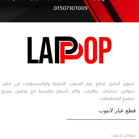
01507301009.
تسوق أفضل قطع غيار اللابتوب الأصلية والإكسسوارات في مصر.
شواحن، شاشات، بطاريات، وأكثر بأسعار تنافسية مع توصيل سريع
لجميع المحافظات.
قطع غيار لابتوب
شواحن لابتوب