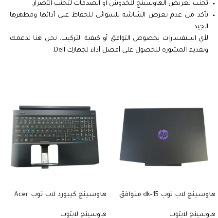
تجنب تعريض الهاوسينج للخدوش أو الصدمات لتجنب الأضرار.
تأكد من عدم تعرض الشاشة للسوائل للحفاظ على أدائها ومظهرها
الجيد.
لأي استفسارات بخصوص التوافق أو كيفية التركيب، نحن هنا لدعمك
وتقديم المشورة للحصول على أفضل أداء لجهازك Dell.
هاوسينج لاب توب 15-dk متوافق
هاوسينج كيبورد لاب توب Acer
مع موديلات 15t-dk، 15-dk0000،
متوافق مع موديلات Nitro 5
هاوسينج لابتوب
هاوسينج لابتوب
AN515-51، Predator Helios 300
15-dk0134TX، 15-dk0126TX.