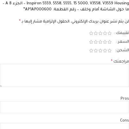
Inspiron 5559, 5558, 5555, 15 5000, V3558, V3559 Housing – الجزء A B –
ما حول الشاشة أمام وخلف – رقم القطعة: AP1AP000600”
لن يتم نشر عنوان بريدك الإلكتروني.
الحقول الإلزامية مشار إليها بـ
*
تقييمك
السعر
الشحن
مراجعتك
*
Pros
Cons