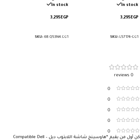
الهاوسينج يشمل الجزء الأمامي
G3-571. رقم القطعة:
In stock
In stock
والخلفي للشاشة. رقم القطعة:
6B.Q53N4.001.
3,295
EGP
3,295
EGP
L57174-001.
إضافة إلى السلة
إضافة إلى السلة
SKU:
6B.Q53N4.001
SKU:
L57174-001
0 reviews
0
0
0
0
0
كن أول من يقيم “هاوسينج شاشة اللابتوب ديل – Compatible Dell