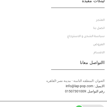
لينكات مفيده
المتجر
اتصل بنا
سياسة الشحن و الاسترجاع
العروض
الاقسام
االتواصل معانا
العنوان :المنطقه التامنة - مدينة نصر-القاهره
الايميل : info@lap-pop.com
رقم التواصل :01507301009