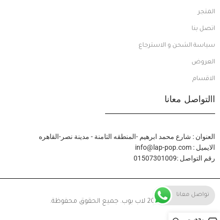
المتجر
اتصل بنا
سياسة الشحن و الاسترجاع
العروض
الاقسام
االتواصل معانا
العنوان : شارع محمد ابرهيم -المنطقه التامنة - مدينة نصر-القاهره
الايميل : info@lap-pop.com
رقم التواصل :01507301009
تواصل معانا
© 2024 لاب بوب. جميع الحقوق محفوظة.