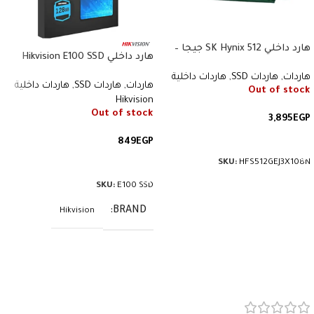
هارد داخلي SK Hynix 512 جيجا –
هارد داخلي Hikvision E100 SSD
NVMe PCIe Gen4 x4 M.2 2230 –
128GB – أداء عالي SATA III 2.5
هاردات
,
هاردات SSD
,
هاردات داخلية
Read Speed 6600MB/s – رقم
هاردات
,
هاردات SSD
,
هاردات داخلية
بوصة – Read Speed 550MB/s –
Out of stock
القطعة HFS512GEJ3X108N
Hikvision
رقم القطعة E100
Out of stock
3,895
EGP
قراءة المزيد
849
EGP
HFS512GEJ3X108N
SKU:
قراءة المزيد
SKU:
E100 SSD
BRAND
Hikvision