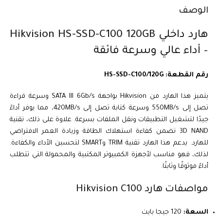
الوصف
هارد داخلي Hikvision HS-SSD-C100 120GB
– أداء عالي وسرعة فائقة
رقم القطعة: HS-SSD-C100/120G
يتميز هذا الهارد من Hikvision بواجهة SATA III 6Gb/s وسرعة قراءة
تصل إلى 550MB/s وسرعة كتابة تصل إلى 420MB/s، مما يوفر أداءً
جيدًا لتشغيل التطبيقات ونقل الملفات بسرعة. علاوة على ذلك، تقنية
3D NAND تضمن كفاءة استهلاك الطاقة وزيادة العمر الافتراضي
للهارد. يدعم هذا الهارد تقنية TRIM وSMART لتحسين الأداء والكفاءة.
لذلك، فهو مناسب لأجهزة الكمبيوتر المكتبية والمحمولة التي تتطلب
أداءً موثوقًا وثابتًا.
مواصفات هارد Hikvision C100
السعة:
120 جيجا بايت