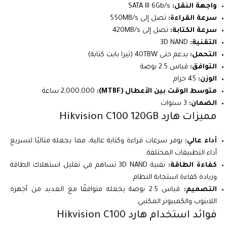
واجهة النقل:
SATA III 6Gb/s
سرعة القراءة:
تصل إلى 550MB/s
سرعة الكتابة:
تصل إلى 420MB/s
التقنية:
3D NAND
التحمل:
يدعم حتى 40TBW (تيرا بايت كتابة)
التوافق:
قياس 2.5 بوصة
الوزن:
45 جرام
متوسط الوقت بين الأعطال (MTBF):
2,000,000 ساعة
الضمان:
3 سنوات
مميزات هارد Hikvision C100 120GB
أداء عالي:
يوفر سرعات قراءة وكتابة عالية، مما يجعله مثاليًا لتسريع
أداء التطبيقات المختلفة.
كفاءة الطاقة:
تقنية 3D NAND تساهم في تقليل استهلاك الطاقة
وزيادة كفاءة استجابة النظام.
التصميم:
قياس 2.5 بوصة يجعله متوافقًا مع العديد من أجهزة
اللابتوب والكمبيوتر المكتبي.
فوائد استخدام هارد Hikvision C100