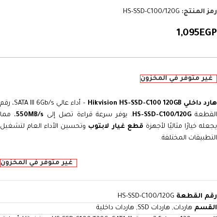
رمز المنتج:
HS-SSD-C100/120G
1,095
EGP
غير متوفر في المخزون
ارد داخلي Hikvision HS-SSD-C100 120GB
– أداء عالي SATA III 6Gb/s، رقم
لقطعة
HS-SSD-C100/120G
. يوفر سرعة قراءة تصل إلى
550MB/s
، مما
جعله خيارًا مثاليًا لأجهزة
قطع غيار لابتوب
وتحسين الأداء العام لتشغيل
التطبيقات المختلفة.
غير متوفر في المخزون
رقم القطعة
HS-SSD-C100/120G
القسم
هاردات
,
هاردات SSD
,
هاردات داخلية