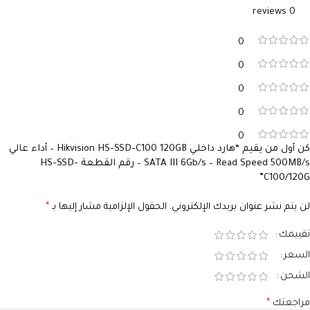
0 reviews
0
0
0
0
0
كن أول من يقيم “هارد داخلي Hikvision HS-SSD-C100 120GB – أداء عالي
SATA III 6Gb/s – Read Speed 500MB/s – رقم القطعة HS-SSD-
C100/120G”
لن يتم نشر عنوان بريدك الإلكتروني.
الحقول الإلزامية مشار إليها بـ
*
تقييمك
السعر
الشحن
مراجعتك
*