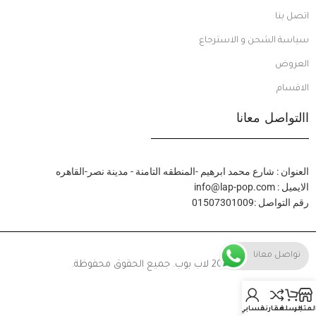
اتصل بنا
سياسة الشحن و الاسترجاع
العروض
الاقسام
االتواصل معانا
العنوان : شارع محمد ابرهيم -المنطقه التامنة - مدينة نصر-القاهره
الايميل : info@lap-pop.com
رقم التواصل :01507301009
تواصل معانا
© 2024 لاب بوب. جميع الحقوق محفوظة.
لمتجر
السلة
مقارنة
حسابي