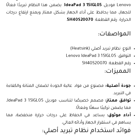
Lenovo موديل
IdeaPad 3 15IGL05
. يضمن هذا النظام تبريدًا فعالًا
للجهاز، مما يحافظ على أداء الجهاز بشكل ممتاز ويمنع ارتفاع درجات
الحرارة. رقم القطعة:
5H40S20070
.
المواصفات:
النوع: نظام تبريد أصلي (Heatsink)
التوافق: Lenovo IdeaPad 3 15IGL05
رقم القطعة: 5H40S20070
المميزات:
جودة أصلية:
مصنوع من مواد عالية الجودة لضمان المتانة والكفاءة
في التبريد.
توافق ممتاز:
مصمم خصيصًا لتناسب موديل IdeaPad 3 15IGL05،
مما يضمن تركيبًا سهلًا وفعالًا.
أداء موثوق:
يساعد في الحفاظ على درجات حرارة منخفضة، مما
يساهم في استقرار الجهاز وأدائه العالي.
فوائد استخدام نظام تبريد أصلي: