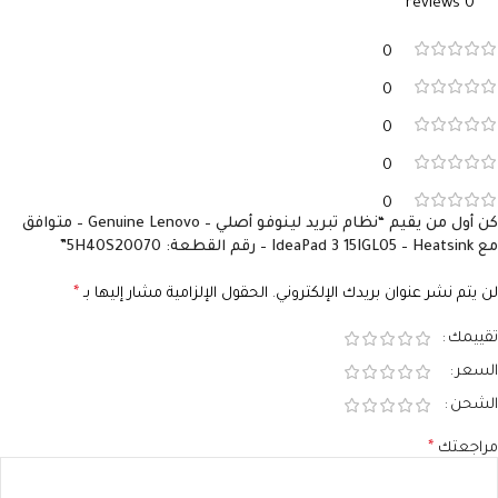
0 reviews
0
0
0
0
0
كن أول من يقيم “نظام تبريد لينوفو أصلي – Genuine Lenovo – متوافق
مع IdeaPad 3 15IGL05 – Heatsink – رقم القطعة: 5H40S20070”
لن يتم نشر عنوان بريدك الإلكتروني.
الحقول الإلزامية مشار إليها بـ
*
تقييمك
السعر
الشحن
مراجعتك
*