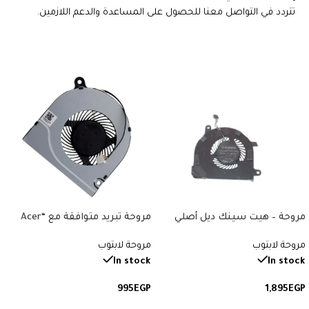
تتردد في التواصل معنا للحصول على المساعدة والدعم اللازمين.
مروحة – هيت سينك ديل أصلي
مروحة تبريد متوافقة مع “Acer
متوافقة مع “Dell Latitude E7470”.
Aspire 3 A314, A315, A514, A515,
مروحة لابتوب
مروحة لابتوب
رقم القطعة: F84N0.
A517, A615, A314-31, A315-21, A315-
31”. رقم القطعة: 48ZAVFATN00.
In stock
In stock
995
EGP
1,895
EGP