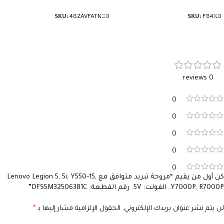
إضافة إلى السلة
إضافة إلى السلة
SKU:
48ZAVFATN00
SKU:
F84N0
0 reviews
0
0
0
0
0
كن أول من يقيم “مروحة تبريد متوافق مع Lenovo Legion 5, 5i, Y550-15,
Y7000P, R7000P. الفولت: 5V. رقم القطعة: DFS5M325063B1C”
لن يتم نشر عنوان بريدك الإلكتروني.
الحقول الإلزامية مشار إليها بـ
*