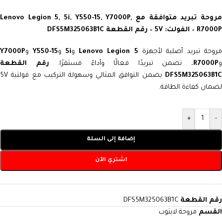
مروحة تبريد متوافقة مع Lenovo Legion 5, 5i, Y550-15, Y7000P,
R7000P – الفولت: 5V – رقم القطعة DFS5M325063B1C
مروحة تبريد أصلية لأجهزة
Lenovo Legion 5
و
5i
و
Y550-15
و
Y7000P
R7000P
، تضمن تبريدًا فعالًا وأداءً مستقرًا.
رقم القطعة
DFS5M325063B1C
يضمن التوافق المثالي وسهولة التركيب مع فولتية 5V
لضمان كفاءة الطاقة.
+
-
إضافة إلى السلة
اشتري الآن
رقم القطعة
DFS5M325063B1C
القسم
مروحة لابتوب