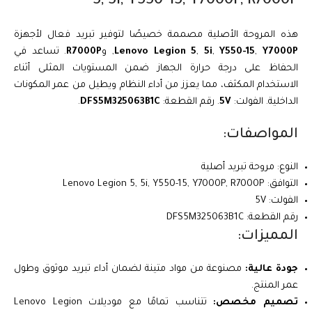
5, 5i, Y550-15, Y7000P, R7000P
هذه المروحة الأصلية مصممة خصيصًا لتوفير تبريد فعال لأجهزة
Y7000P
,
Y550-15
,
5i
,
Lenovo Legion 5
, و
R7000P
. تساعد في
الحفاظ على درجة حرارة الجهاز ضمن المستويات المثلى أثناء
الاستخدام المكثف، مما يعزز من أداء النظام ويطيل من عمر المكونات
الداخلية. الفولت:
5V
. رقم القطعة:
DFS5M325063B1C
.
المواصفات:
النوع: مروحة تبريد أصلية
التوافق: Lenovo Legion 5, 5i, Y550-15, Y7000P, R7000P
الفولت: 5V
رقم القطعة: DFS5M325063B1C
المميزات:
جودة عالية:
مصنوعة من مواد متينة لضمان أداء تبريد موثوق وطول
عمر المنتج.
تصميم مخصص:
تتناسب تمامًا مع موديلات Lenovo Legion