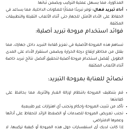
المذكورة، مما يسهل عملية التركيب ويضمن ثباتها.
أداء تبريد فعال:
توفر تبريدًا ممتازًا للمكونات الداخلية، مما يساعد في
الحفاظ على الأداء الأمثل للجهاز حتى أثناء الألعاب الثقيلة والتطبيقات
المكثفة.
فوائد استخدام مروحة تبريد أصلية:
تساهم هذه المروحة الأصلية في تعزيز كفاءة التبريد داخل جهازك، مما
يقلل من مخاطر ارتفاع درجة الحرارة ويضمن استقرار الأداء على المدى
الطويل. يُفضل استخدام مروحة أصلية لتحقيق أفضل نتائج تبريد خاصة
أثناء الألعاب المكثفة.
نصائح للعناية بمروحة التبريد:
قم بتنظيف المروحة بانتظام لإزالة الغبار والأتربة، مما يحافظ على
كفاءتها.
تأكد من تثبيت المروحة بإحكام وتجنب أي اهتزازات غير طبيعية.
تجنب تعريض المروحة للصدمات أو الضغط الزائد للحفاظ على أدائها
وعمرها الافتراضي.
إذا كانت لديك أي استفسارات حول هذه المروحة أو كيفية تركيبها، لا