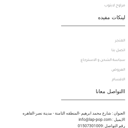
مراوح لابتوب
لينكات مفيده
المتجر
اتصل بنا
سياسة الشحن و الاسترجاع
العروض
الاقسام
االتواصل معانا
العنوان : شارع محمد ابرهيم -المنطقه التامنة - مدينة نصر-القاهره
الايميل : info@lap-pop.com
رقم التواصل :01507301009