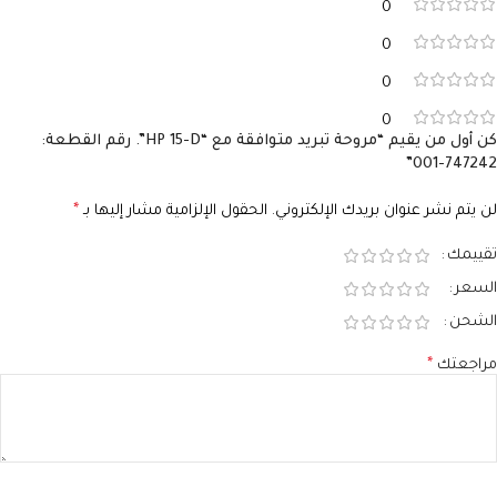
0
0
0
0
كن أول من يقيم “مروحة تبريد متوافقة مع “HP 15-D”. رقم القطعة:
747242-001”
لن يتم نشر عنوان بريدك الإلكتروني.
الحقول الإلزامية مشار إليها بـ
*
تقييمك
السعر
الشحن
مراجعتك
*