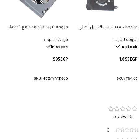
مروحة – هيت سينك ديل أصلي
مروحة تبريد متوافقة مع “Acer
متوافقة مع “Dell Latitude E7470”.
Aspire 3 A314, A315, A514, A515,
مروحة لابتوب
مروحة لابتوب
رقم القطعة: F84N0.
A517, A615, A314-31, A315-21, A315-
31”. رقم القطعة: 48ZAVFATN00.
In stock
In stock
995
EGP
1,895
EGP
إضافة إلى السلة
إضافة إلى السلة
SKU:
48ZAVFATN00
SKU:
F84N0
0 reviews
0