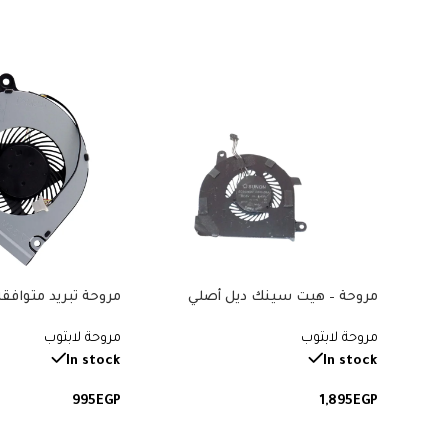
مروحة – هيت سينك ديل أصلي
متوافقة مع “Dell Latitude E7470”.
14, A515, A517, A615,
مروحة لابتوب
مروحة لابتوب
رقم القطعة: F84N0.
القطعة: 48ZAVFATN00.
In stock
In stock
995
EGP
1,895
EGP
إضافة إلى السلة
إضافة إلى السلة