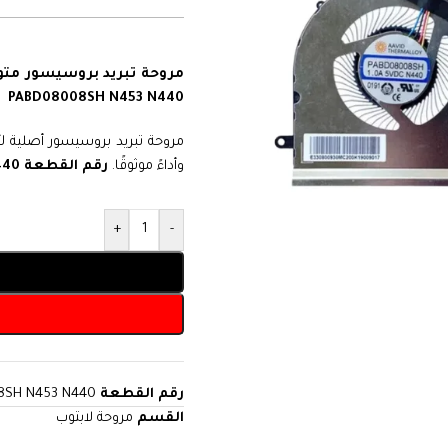
PABD08008SH N453 N440
مروحة تبريد بروسيسور أصلية ل
وأداءً موثوقًا.
رقم القطعة PABD08008SH N453 N440
+
-
رقم القطعة
8SH N453 N440
القسم
مروحة لابتوب