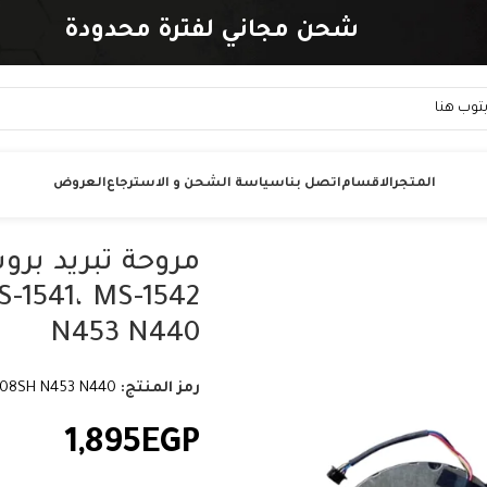
شحن مجاني لفترة محدودة
المتجر
الاقسام
اتصل بنا
سياسة الشحن و الاسترجاع
العروض
N453 N440
رمز المنتج:
08SH N453 N440
1,895
EGP