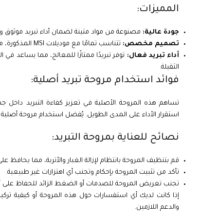
المميزات:
جودة عالية:
مصنوعة من مواد متينة لضمان أداء تبريد موثوق و
تصميم مخصص:
تتناسب تمامًا مع موديلات MSI المذكورة، مما يسهل عملية التركيب ويضمن ثباتها.
أداء تبريد فعال:
توفر تبريدًا ممتازًا للمعالج، مما يساعد في ال
الثقيلة.
فوائد استخدام مروحة تبريد أصلية:
تساهم هذه المروحة الأصلية في تعزيز كفاءة التبريد داخل ج
استقرار الأداء على المدى الطويل. يُفضل استخدام مروحة أصلية ل
نصائح للعناية بمروحة التبريد:
قم بتنظيف المروحة بانتظام لإزالة الغبار والأتربة، مما يحافظ على
تأكد من تثبيت المروحة بإحكام وتجنب أي اهتزازات غير طبيعية.
تجنب تعريض المروحة للصدمات أو الضغط الزائد للحفاظ على أدا
إذا كانت لديك أي استفسارات حول هذه المروحة أو كيفية تركي
والدعم اللازمين.