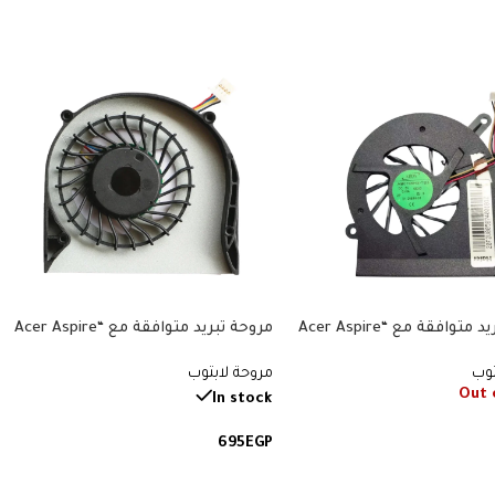
مروحة تبريد متوافقة مع “Acer Aspire
مروحة تبريد متوافقة مع “Acer Aspire
3610, 3630, 3680, 5
4810, 5810”. رقم القطعة:
توب
مروحة لابتوب
وTravelMate 2420, 2440”. رقم
DFS400805L10T.
Out 
In stock
695
EGP
مزيد
إضافة إلى السلة