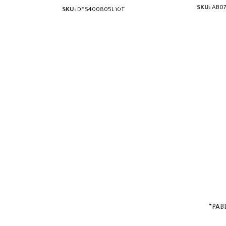
SKU:
AB07
SKU:
DFS400805L10T