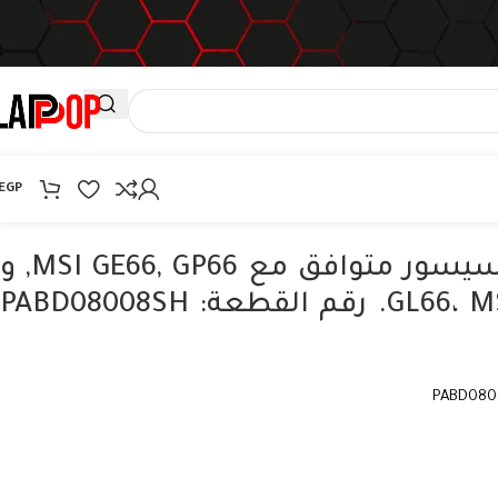
EGP
مروحة تبريد بروسيسور متوافق مع MSI GE66, GP66, و
GL66، MS-1541، MS-1542. رقم القطعة: PABD08008SH
PABD080