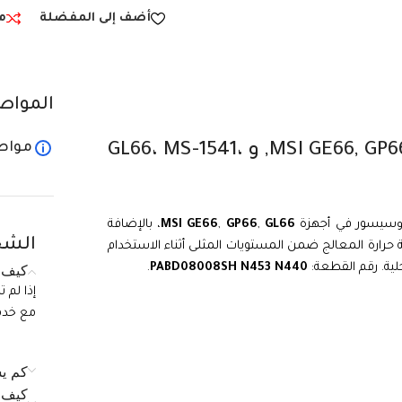
أضف إلى المفضلة
م
المواص
مواص
مروحة تبريد بروسيسور متوافقة مع MSI GE66, GP66, و GL66، MS-1541،
بروسيسور في أجهزة
GL66
,
GP66
,
MSI GE66
، بالإضافة
الشح
حرارة المعالج ضمن المستويات المثلى أثناء الاستخدام
لية. رقم القطعة:
PABD08008SH N453 N440
.
كيف ي
إذا لم 
مع خدمة الع
كم يس
كيف ي