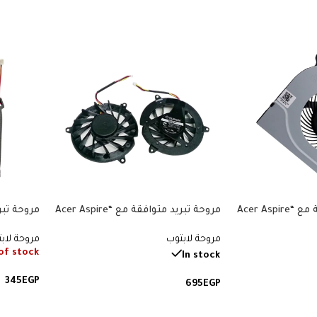
مروحة تبريد متوافقة مع “Acer Aspire
مروحة تبريد متوافقة مع “Acer Aspire
542, 5562
3050, 4310, 4315, 4710, 4710Z, 4710G,
3 A314, A315, A5
مروحة لابتوب
مروحة لاب
A314-31, A315-21, A315-31”. رقم
4920, 5050, 5920G”. رقم القطعة:
of stock
AD5205HX-EB3.
القطعة: AB0705HX-TB3.
In stock
345
EGP
695
EGP
قراءة ال
إضافة إلى السلة