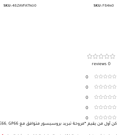
SKU:
48ZAVFATN00
SKU:
F84N0
0 reviews
0
0
0
0
0
كن أول من يقيم “مروحة تبريد بروسيسور متوافق مع MSI GE66, GP66, و GL66، MS-1541، MS-1542. رقم القطعة: PABD08008SH N453 N440”