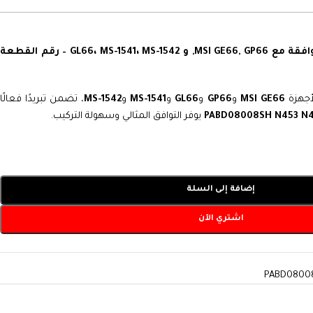
مروحة تبريد بروسيسور متوافقة مع MSI GE66, GP66, و GL66، MS-1541، MS-1542 – رقم القطعة
أجهزة
MSI GE66
و
GP66
و
GL66
و
MS-1541
و
MS-1542
، تضمن تبريدًا فعالًا
يوفر التوافق المثالي وسهولة التركيب.
إضافة إلى السلة
اشتري الآن
PABD0800