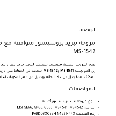
الوصف
MS-1542
هذه المروحة الأصلية مصممة خصيصًا لتوفير تبريد فعال لل
إلى الموديلات
MS-1541
و
MS-1542
. تساعد في الحفاظ على درجة 
المكثف، مما يعزز من أداء النظام ويطيل من عمر المكونات الداخ
المواصفات:
النوع: مروحة تبريد بروسيسور أصلية
التوافق: MSI GE66, GP66, GL66، MS-1541، MS-1542
رقم القطعة: PABD08008SH N453 N440