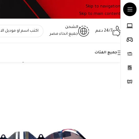
Skip to navigation
Skip to main content
الشحن
24/7 دعم
جميع انحاء مصر
جميع الفئات
Home
»
المتجر
»
مروحة تبريد بروسيسور متوافق مع MSI GE66, GP66, و GL66، MS-1541، MS-1542. رقم القطعة: PABD08008SH N453 N440