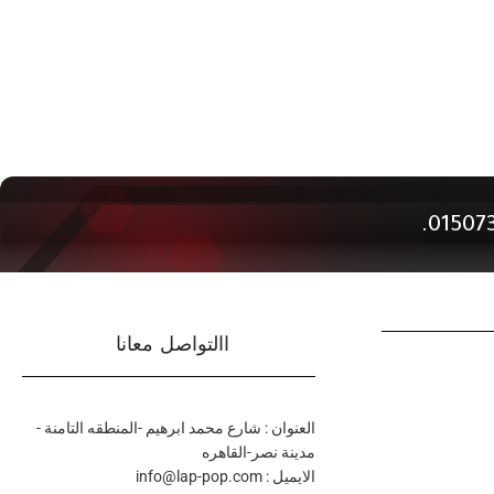
االتواصل معانا
العنوان : شارع محمد ابرهيم -المنطقه التامنة -
مدينة نصر-القاهره
الايميل : info@lap-pop.com