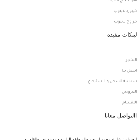
هاوسينج لابتوب
كيبورد لابتوب
مراوح لابتوب
لينكات مفيده
المتجر
اتصل بنا
سياسة الشحن و الاسترجاع
العروض
الاقسام
االتواصل معانا
العنوان : شارع محمد ابرهيم -المنطقه التامنة - مدينة نصر-القاهره