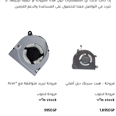
إذا كانت لديك أي استفسارات حول هذه المروحة أو كيفية تركيبها، لا
تتردد في التواصل معنا للحصول على المساعدة والدعم اللازمين.
مروحة – هيت سينك ديل أصلي
مروحة تبريد متوافقة مع “Acer
متوافقة مع “Dell Latitude E7470”.
Aspire 3 A314, A315, A514, A515,
مروحة لابتوب
مروحة لابتوب
رقم القطعة: F84N0.
A517, A615, A314-31, A315-21, A315-
31”. رقم القطعة: 48ZAVFATN00.
In stock
In stock
995
EGP
1,895
EGP