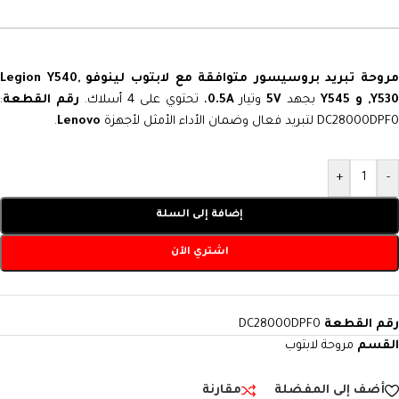
مروحة تبريد بروسيسور متوافقة مع لابتوب لينوفو Legion Y540,
Y53, و Y545
بجهد
5V
وتيار
0.5A
، تحتوي على 4 أسلاك.
رقم القطعة
:
DC28000DPF0 لتبريد فعال وضمان الأداء الأمثل لأجهزة
Lenovo
.
+
-
إضافة إلى السلة
اشتري الآن
رقم القطعة
DC28000DPF0
القسم
مروحة لابتوب
أضف إلى المفضلة
مقارنة