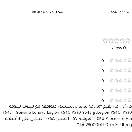
إضافة إلى السلة
إضافة إلى السلة
SKU:
48ZAVFATN00
SKU:
F84N0
0 reviews
0
0
0
0
0
كن أول من يقيم “مروحة تبريد بروسيسور متوافقة مع لابتوب لينوفو
Legion Y540, Y530, و Y545 – Genuine Lenovo Legion Y540 Y530 Y545
CPU Processor Fan – الفولت: 5V – الأمبير: 0.5A – تحتوي على 4 أسلاك –
رقم القطعة DC28000DPF0.”