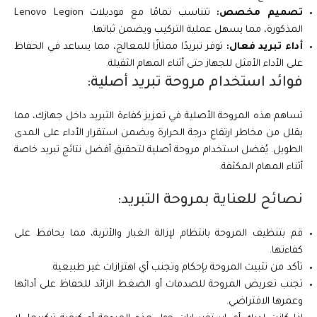
تصميم مخصص:
تتناسب تمامًا مع موديلات Lenovo Legion
المذكورة، مما يسهل عملية التركيب ويضمن ثباتها.
أداء تبريد فعال:
توفر تبريدًا ممتازًا للمعالج، مما يساعد في الحفاظ
على الأداء الأمثل للجهاز حتى أثناء المهام الثقيلة.
فوائد استخدام مروحة تبريد أصلية:
تساهم هذه المروحة الأصلية في تعزيز كفاءة التبريد داخل جهازك، مما
يقلل من مخاطر ارتفاع درجة الحرارة ويضمن استقرار الأداء على المدى
الطويل. يُفضل استخدام مروحة أصلية لتحقيق أفضل نتائج تبريد خاصة
أثناء المهام المكثفة.
نصائح للعناية بمروحة التبريد:
قم بتنظيف المروحة بانتظام لإزالة الغبار والأتربة، مما يحافظ على
كفاءتها.
تأكد من تثبيت المروحة بإحكام وتجنب أي اهتزازات غير طبيعية.
تجنب تعريض المروحة للصدمات أو الضغط الزائد للحفاظ على أدائها
وعمرها الافتراضي.