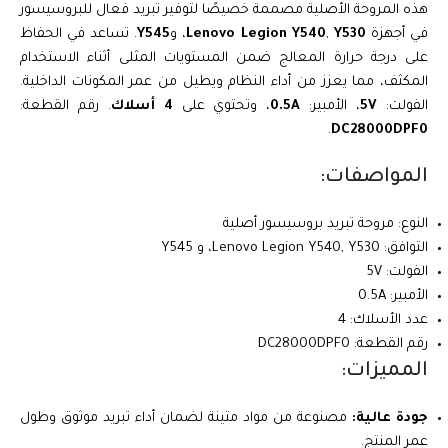
هذه المروحة الأصلية مصممة خصيصًا لتوفير تبريد فعال للبروسيسور
في أجهزة
Y530
,
Lenovo Legion Y540
، و
Y545
. تساعد في الحفاظ
على درجة حرارة المعالج ضمن المستويات المثلى أثناء الاستخدام
المكثف، مما يعزز من أداء النظام ويطيل من عمر المكونات الداخلية.
الفولت:
5V
، الأمبير:
0.5A
، وتحتوي على
4 أسلاك
. رقم القطعة:
.
DC28000DPF0
المواصفات:
النوع: مروحة تبريد بروسيسور أصلية
التوافق: Lenovo Legion Y540, Y530، و Y545
الفولت: 5V
الأمبير: 0.5A
عدد الأسلاك: 4
رقم القطعة: DC28000DPF0
المميزات:
جودة عالية:
مصنوعة من مواد متينة لضمان أداء تبريد موثوق وطول
عمر المنتج.