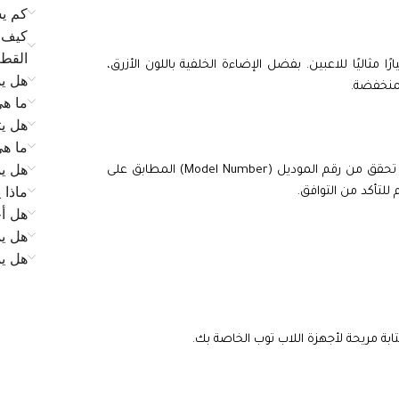
كم يس
كيف ي
القط
ا مثاليًا للاعبين. بفضل الإضاءة الخلفية باللون الأزرق،
هل يم
لمنخفضة.
ما ه
هل يت
ما ه
هل يم
متوافق مع جهازك، تحقق من رقم الموديل (Model Number) المطابق على
ماذا 
للتأكد من التوافق.
هل أح
هل يم
هل ي
ابة مريحة لأجهزة اللاب توب الخاصة بك.