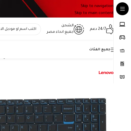
Skip to navigation
Skip to main content
الشحن
24/7 دعم
جميع انحاء مصر
جميع الفئات
Home
»
المتجر
»
كيبورد لينوفو L340-15IRH أصلي – متوافق مع L340 Gaming – QWERTY بالعربي والإنجليزي مع إضاءة أزرق