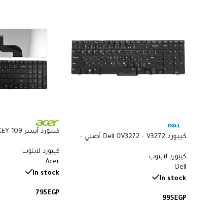
كيبورد Dell 0V3272 – V3272 أصلي –
متوافق مع Acer 5738 و5410 و8935G
متوافق مع Latitude E7440 وE7470 –
كيبورد لابتوب
كيبورد لابتوب
QWERTY بإضاءة خلفية بالعربي
Acer
Dell
والإنجليزي
In stock
In stock
795
EGP
995
EGP
إضافة إلى السلة
إضافة إلى السلة