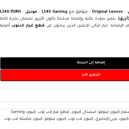
–
Original Lenovo
– متوافق مع
L340 Gaming
–
موديل L340-15IRH
–
زرق)
. يتميز بجودة عالية وإضاءة مدمجة باللون الأزرق لضمان تجربة كتابة
إضاءة. خيار مثالي للاعبين الذين يبحثون عن
قطع غيار لابتوب
أصلية
إضافة إلى السلة
اشتري الآن
عار كيبورد لينوفو
,
استبدال كيبورد
,
قطع غيار لاب توب
,
كيبورد Gaming
,
كيبورد عربي/إنجليزي
,
كيبورد لاب توب
,
كيبورد لينوفو
,
كيبورد مضيئة
,
لاب بوب