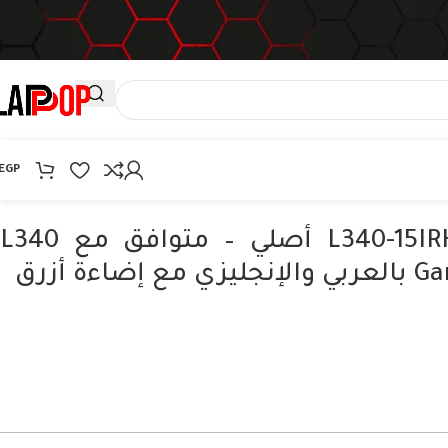
EGP
كيبورد لينوفو L340-15IRH أصلي – متوافق مع L340
ءة أزرق