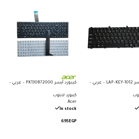
كيبورد أيسر LAP-KEY-1012 – عربي –
كيبورد أيسر PK130B72000 – عربي –
متوافق مع Acer Aspire 3050 و1400
متوافق مع Acer Aspire 5515 و5532
توب
كيبورد لابتوب
و5732 و5734 و5517 و5534 و5516
Acer
In stock
695
EGP
لى السلة
إضافة إلى السلة