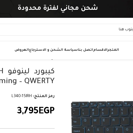
شحن مجاني لفترة محدودة
المتجر
الاقسام
اتصل بنا
سياسة الشحن و الاسترجاع
العروض
Gaming – QWERTY بالعربي والإنجليزي مع إضا
رمز المنتج:
L340-15IRH
3,795
EGP