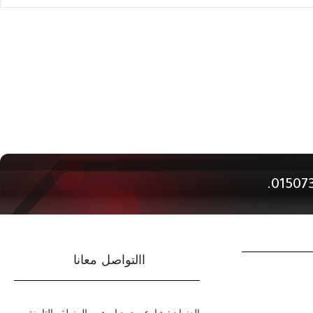
االتواصل معانا
العنوان : شارع محمد ابرهيم -المنطقه التامنة -