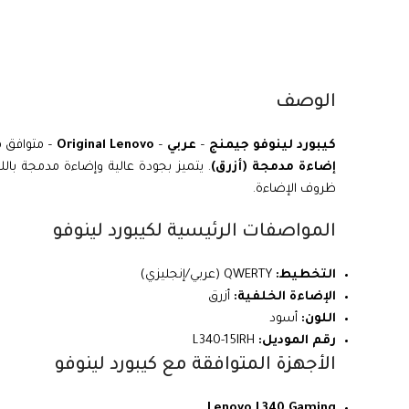
الوصف
كيبورد لينوفو جيمنج
–
عربي
–
Original Lenovo
– متوافق 
إضاءة مدمجة (أزرق)
. يتميز بجودة عالية وإضاءة مدمجة با
ظروف الإضاءة.
المواصفات الرئيسية لكيبورد لينوفو
التخطيط:
QWERTY (عربي/إنجليزي)
الإضاءة الخلفية:
أزرق
اللون:
أسود
رقم الموديل:
L340-15IRH
الأجهزة المتوافقة مع كيبورد لينوفو
Lenovo L340 Gaming