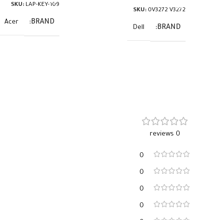
SKU:
LAP-KEY-109
SKU:
0V3272 V3272
BRAND
Acer
BRAND
Dell
0 reviews
0
0
0
0