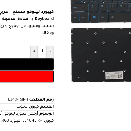
كيبورد لينوفو جيمنج
–
عربي
Keyboard
بـ
إضاءة مدمجة (أ
سلسة ومميزة في جميع ظروف ال
وفعّالة.
+
-
رقم القطعة
L340-15IRH
القسم
كيبورد لابتوب
الوسوم
أرخص كيبورد لينوفو
,
أس
كيبورد L340-15IRH
,
كيبورد RGB
,