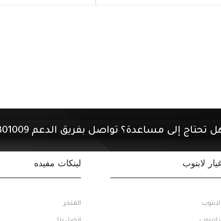
ل تحتاج إلى مساعدة؟ تواصل بفريق الدعم 01507301009.
ار لابتوب
لينكات مفيده
ابتوب
المتجر
 لابتوب
اتصل بنا