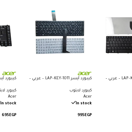
كيبورد أيسر LAP-KEY-109 – عربي –
كيبورد أيسر LAP-KEY-1011 – عربي –
متوافق مع Acer Aspire 3 A315-22
كيبورد لابتوب
كيبورد لاب
وA315-23 وAspire 5 A515-52 وA515-53
و3680 و5050 و5580 و5600
Acer
Acer
In stock
In stock
695
EGP
995
EGP
إضافة إلى السلة
إضافة إ