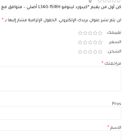
0
كن أول من يقيم “كيبورد لينوفو L340-15IRH أصلي – متوافق مع L340 Gaming – QWERTY بالعربي والإنجليزي مع إضاءة أزرق”
لن يتم نشر عنوان بريدك الإلكتروني.
الحقول الإلزامية مشار إليها بـ
*
تقييمك
السعر
الشحن
مراجعتك
*
Pros
الاسم
*