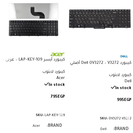
كيبورد أيسر LAP-KEY-109 – عربي –
كيبورد Dell 0V3272 – V3272 أصلي
متوافق مع Acer 5738 و5410
– متوافق مع Latitude E7440
كيبورد لابتوب
و8935G
كيبورد لابتوب
وE7470 – QWERTY بإضاءة خلفية
Acer
Dell
بالعربي والإنجليزي
In stock
In stock
795
EGP
995
EGP
إضافة إلى السلة
إضافة إلى السلة
SKU:
LAP-KEY-109
SKU:
0V3272 V3272
BRAND
Acer
BRAND
Dell