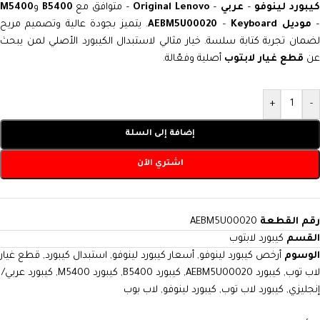
يبورد لينوفو
–
عربي
–
Original Lenovo
– متوافق مع
B5400
و
M5400
موديل AEBM5U00020
Keyboard
–
. يتميز بجودة عالية وتصميم مريح
لضمان تجربة كتابة سلسة. خيار مثالي لاستبدال الكيبورد الأصلي لمن يبحث
عن
قطع غيار لابتوب
أصلية وفعّالة.
+
-
إضافة إلى السلة
اشتري الآن
رقم القطعة
AEBM5U00020
القسم
كيبورد لابتوب
الوسوم
أرخص كيبورد لينوفو
,
أسعار كيبورد لينوفو
,
استبدال كيبورد
,
قطع غيار
لاب توب
,
كيبورد AEBM5U00020
,
كيبورد B5400
,
كيبورد M5400
,
كيبورد عربي/
إنجليزي
,
كيبورد لاب توب
,
كيبورد لينوفو
,
لاب بوب