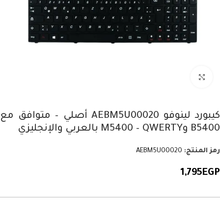
Click to enlarge
كيبورد لينوفو AEBM5U00020 أصلي – متوافق مع
B5400 وM5400 – QWERTY بالعربي والإنجليزي
رمز المنتج:
AEBM5U00020
1,795
EGP