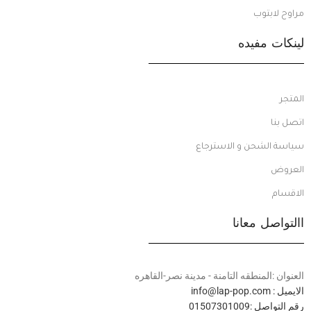
مراوح لابتوب
لينكات مفيده
المتجر
اتصل بنا
سياسة الشحن و الاسترجاع
العروض
الاقسام
االتواصل معانا
العنوان :المنطقه التامنة - مدينة نصر-القاهره
الايميل : info@lap-pop.com
رقم التواصل :01507301009