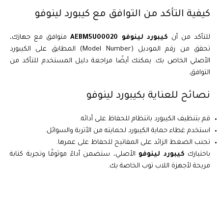
كيفية التأكد من التوافق مع كيبورد لينوفو
للتأكد من أن
كيبورد لينوفو AEBM5U00020
متوافق مع جهازك،
تحقق من رقم الموديل (Model Number) المطابق على الكيبورد
الأصلي الخاص بك. يمكنك أيضًا مراجعة دليل المستخدم للتأكد من
التوافق.
نصائح للعناية بكيبورد لينوفو
قم بتنظيف الكيبورد بانتظام للحفاظ على أدائه.
استخدم غطاء حماية الكيبورد لحمايته من الأتربة والسوائل.
تجنب الضغط الزائد على المفاتيح للحفاظ على عمرها.
باختيارك
كيبورد لينوفو
الأصلي، ستضمن أداءً موثوقًا وتجربة كتابة
مريحة لأجهزة اللاب توب الخاصة بك.