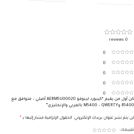
0 reviews
0
0
0
0
0
كن أول من يقيم “كيبورد لينوفو AEBM5U00020 أصلي – متوافق مع
B5400 وM5400 – QWERTY بالعربي والإنجليزي”
لن يتم نشر عنوان بريدك الإلكتروني.
الحقول الإلزامية مشار إليها بـ
*
تقييمك