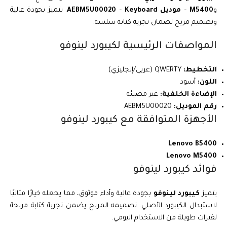
و
M5400
–
موديل AEBM5U00020
Keyboard
–
. يتميز بجودة عالية
وتصميم مريح لضمان تجربة كتابة سلسة.
المواصفات الرئيسية لكيبورد لينوفو
التخطيط:
QWERTY (عربي/إنجليزي)
اللون:
أسود
الإضاءة الخلفية:
غير مضيئة
رقم الموديل:
AEBM5U00020
الأجهزة المتوافقة مع كيبورد لينوفو
Lenovo B5400
Lenovo M5400
فوائد كيبورد لينوفو
يتميز
كيبورد لينوفو
بجودة عالية وأداء موثوق، مما يجعله خيارًا مثاليًا
لاستبدال الكيبورد الأصلي. تصميمه المريح يضمن تجربة كتابة مريحة
لفترات طويلة من الاستخدام اليومي.