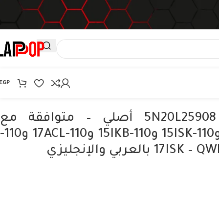
EGP
كيبورد لينوفو 5N20L25908 أصلي – متوافقة مع
Ideapad 110-15 و110-15ISK و110-15IKB و110-17ACL و110-