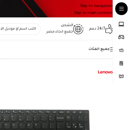
Skip to navigation
Skip to main content
الشحن
24/7 دعم
جميع انحاء مصر
جميع الفئات
Home
»
المتجر
»
كيبورد لينوفو 5N20L25908 أصلي – متوافقة مع Ideapad 110-15 و110-15ISK و110-15IKB و110-17ACL و110-17IKB و110-17ISK – QWERTY بالعربي والإنجليزي