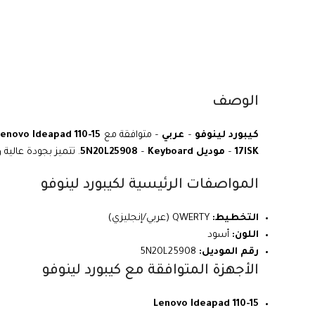
الوصف
كيبورد لينوفو
–
عربي
– متوافقة مع
Lenovo Ideapad 110-15
17ISK
–
موديل 5N20L25908
Keyboard
–
. تتميز بجودة عالي
المواصفات الرئيسية لكيبورد لينوفو
التخطيط:
QWERTY (عربي/إنجليزي)
اللون:
أسود
رقم الموديل:
5N20L25908
الأجهزة المتوافقة مع كيبورد لينوفو
Lenovo Ideapad 110-15