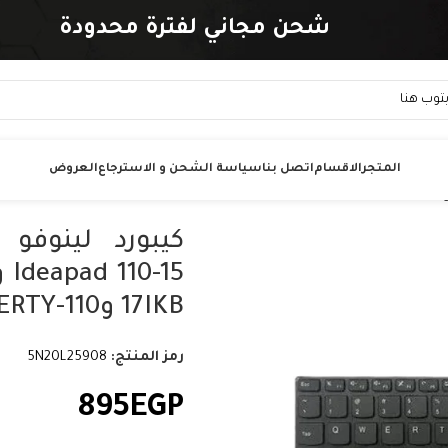
شحن مجاني لفترة محدودة
المتجر
الاقسام
اتصل بنا
سياسة الشحن و الاسترجاع
العروض
17IKB و110-17ISK – QWERTY بالعربي والإنجليزي
رمز المنتج:
5N20L25908
895
EGP