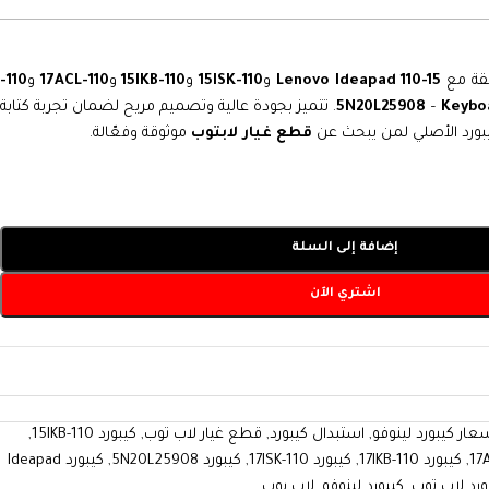
قة مع
Lenovo Ideapad 110-15
و
110-15ISK
و
110-15IKB
و
110-17ACL
و
110-
Keybo
–
. تتميز بجودة عالية وتصميم مريح لضمان تجربة كتابة
يبورد الأصلي لمن يبحث عن
قطع غيار لابتوب
موثوقة وفعّالة.
إضافة إلى السلة
اشتري الآن
عار كيبورد لينوفو
,
استبدال كيبورد
,
قطع غيار لاب توب
,
كيبورد 110-15IKB
,
,
كيبورد 110-17IKB
,
كيبورد 110-17ISK
,
كيبورد 5N20L25908
,
كيبورد Ideapad
ورد لاب توب
,
كيبورد لينوفو
,
لاب بوب