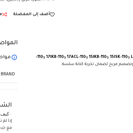
أضف إلى المفضلة
م
المواص
مواص
و
110-15ISK
و
110-15IKB
و
110-17ACL
و
110-17IKB
و
110-
ة وتصميم مريح لضمان تجربة كتابة سلسة.
BRAND
الشح
كيف ي
إذا لم 
مع خدمة الع