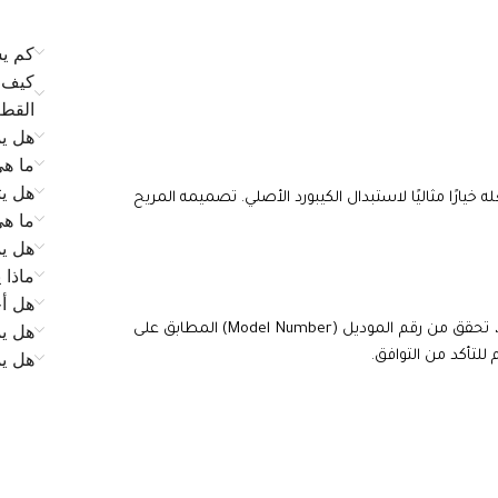
كم يس
كيف ي
القط
هل يم
ما ه
هل يت
خيارًا مثاليًا لاستبدال الكيبورد الأصلي. تصميمه المريح
ما ه
هل يم
ماذا 
هل أح
هل يم
متوافق مع جهازك، تحقق من رقم الموديل (Model Number) المطابق على
للتأكد من التوافق.
هل ي