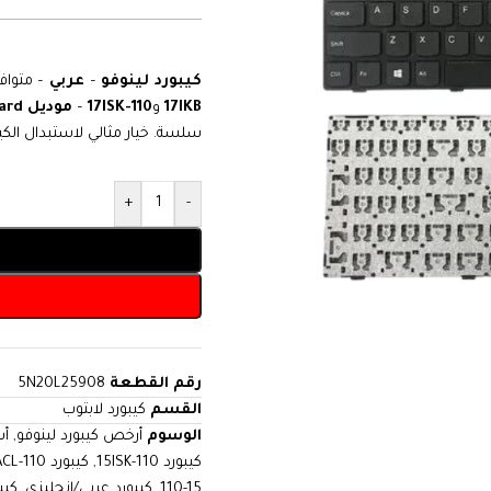
كيبورد لينوفو
–
عربي
– متواف
17IKB
و
110-17ISK
–
موديل 5N20L25908
ard
سلسة. خيار مثالي لاستبدال الك
+
-
رقم القطعة
5N20L25908
القسم
كيبورد لابتوب
الوسوم
أرخص كيبورد لينوفو
,
أس
كيبورد 110-15ISK
,
كيبورد 110-17ACL
110-15
,
كيبورد عربي/إنجليزي
,
كيب