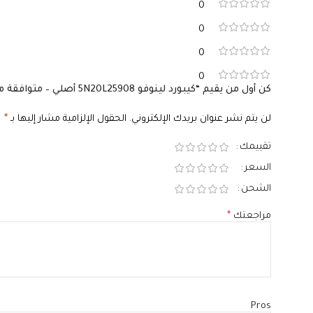
0
0
0
0
كن أول من يقيم “كيبورد لينوفو 5N20L25908 أصلي – متوافقة مع Ideapad 110-15 و110-15ISK و110-15IKB و110-17ACL و110-17IKB و110-17ISK – QWERTY بالعربي والإنجليزي”
لن يتم نشر عنوان بريدك الإلكتروني.
الحقول الإلزامية مشار إليها بـ
*
تقييمك
السعر
الشحن
مراجعتك
*
Pros