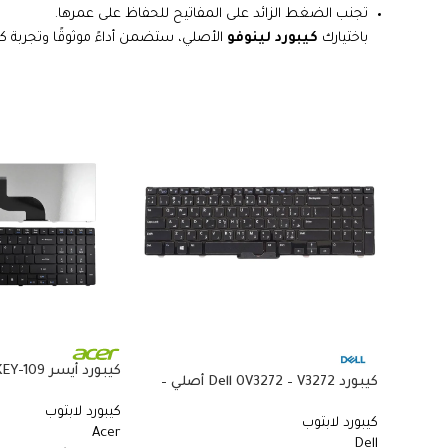
تجنب الضغط الزائد على المفاتيح للحفاظ على عمرها.
باختيارك
كيبورد لينوفو
الأصلي، ستضمن أداءً موثوقًا وتجربة ك
كيبورد Dell 0V3272 – V3272 أصلي –
متوافق مع Acer 5738 و5410 و8935G
متوافق مع Latitude E7440 وE7470 –
كيبورد لابتوب
كيبورد لابتوب
QWERTY بإضاءة خلفية بالعربي
Acer
Dell
والإنجليزي