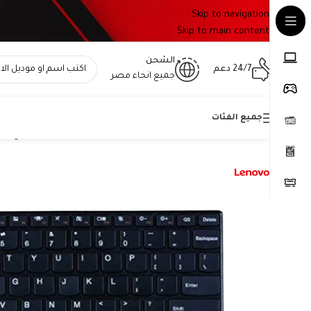
Skip to navigation
Skip to main content
الشحن
24/7 دعم
جميع انحاء مصر
جميع الفئات
Home
»
المتجر
»
كيبورد لينوفو 25201756 أصلي – متوافق مع IdeaPad S110 وS206 – QWERTY بالعربي والإنجليزي