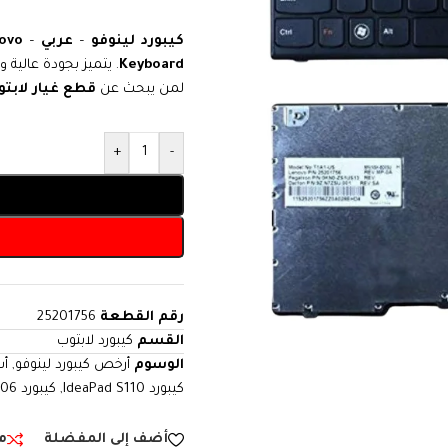
كيبورد لينوفو
–
عربي
–
novo
Keyboard
. يتميز بجودة عالية 
لمن يبحث عن
قطع غيار لابت
+
-
رقم القطعة
25201756
القسم
كيبورد لابتوب
الوسوم
أرخص كيبورد لينوفو
,
أس
كيبورد IdeaPad S110
,
كيبورد S206
أضف إلى المفضلة
م