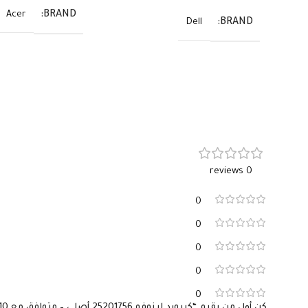
BRAND
Acer
BRAND
Dell
0 reviews
0
0
0
0
0
كن أول من يقيم “كيبورد لينوفو 25201756 أصلي – متوافق مع IdeaPad S110 وS206 – QWERTY بالعربي والإنجليزي”