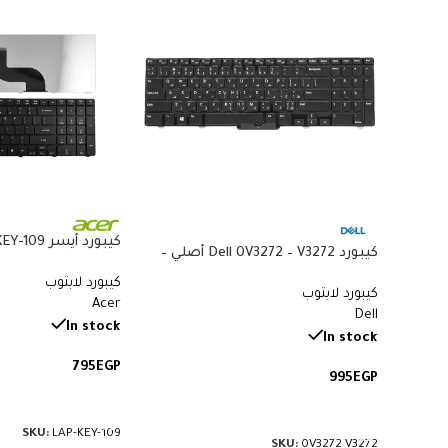
كيبورد Dell 0V3272 – V3272 أصلي –
متوافق مع Acer 5738 و5410 و8935G
متوافق مع Latitude E7440 وE7470 –
كيبورد لابتوب
كيبورد لابتوب
QWERTY بإضاءة خلفية بالعربي
Acer
Dell
والإنجليزي
In stock
In stock
795
EGP
995
EGP
إضافة إلى السلة
إضافة إلى السلة
SKU:
LAP-KEY-109
SKU:
0V3272 V3272