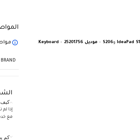
المواص
مواص
IdeaPad S1
و
S206
–
موديل 25201756
–
Keyboard
.
BRAND
الشح
كيف ي
إذا لم 
مع خدمة الع
كم يس