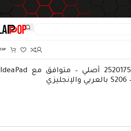
EGP
كيبورد لينوفو 25201756 أصلي – متوافق مع IdeaPad