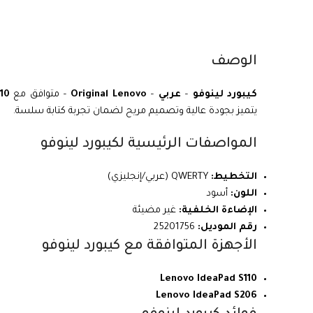
الوصف
كيبورد لينوفو
–
عربي
–
Original Lenovo
– متوافق مع
10
يتميز بجودة عالية وتصميم مريح لضمان تجربة كتابة سلسة.
المواصفات الرئيسية لكيبورد لينوفو
التخطيط:
QWERTY (عربي/إنجليزي)
اللون:
أسود
الإضاءة الخلفية:
غير مضيئة
رقم الموديل:
25201756
الأجهزة المتوافقة مع كيبورد لينوفو
Lenovo IdeaPad S110
Lenovo IdeaPad S206