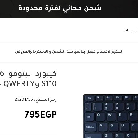
شحن مجاني لفترة محدودة
المتجر
الاقسام
اتصل بنا
سياسة الشحن و الاسترجاع
العروض
S110 وS206 – QWERTY بالعربي والإنجليزي
رمز المنتج:
25201756
795
EGP