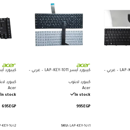
كيبورد أيسر LAP-KEY-109 – عربي –
كيبورد أيسر LAP-KEY-1011 – عربي –
متوافق مع Acer Aspire 3 A315-22
كيبورد لابتوب
كيبورد لاب
وA315-23 وAspire 5 A515-52 وA515-53
و3680 و5050 و5580 و5600
Acer
Acer
In stock
In stock
695
EGP
995
EGP
إضافة إلى السلة
إضافة إ
P-KEY-1012
SKU:
LAP-KEY-1011