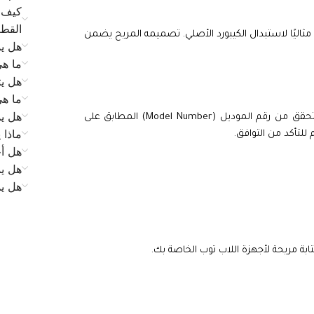
كيف ي
القط
ا مثاليًا لاستبدال الكيبورد الأصلي. تصميمه المريح يضمن
هل يم
ما ه
هل يت
ما ه
هل يم
متوافق مع جهازك، تحقق من رقم الموديل (Model Number) المطابق على
ماذا 
للتأكد من التوافق.
هل أح
هل يم
هل ي
ابة مريحة لأجهزة اللاب توب الخاصة بك.