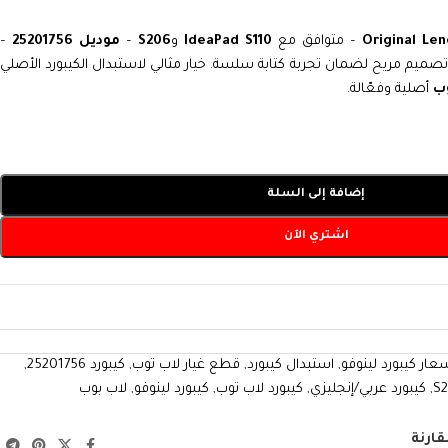
Original Le
– متوافق مع
IdeaPad S110
و
S206
–
موديل 25201756
–
وتصميم مريح لضمان تجربة كتابة سلسة. خيار مثالي لاستبدال الكيبورد الأصلي
وب
أصلية وفعّالة.
إضافة إلى السلة
اشتري الآن
عار كيبورد لينوفو
,
استبدال كيبورد
,
قطع غيار لاب توب
,
كيبورد 25201756
,
,
كيبورد عربي/إنجليزي
,
كيبورد لاب توب
,
كيبورد لينوفو
,
لاب بوب
قارنة