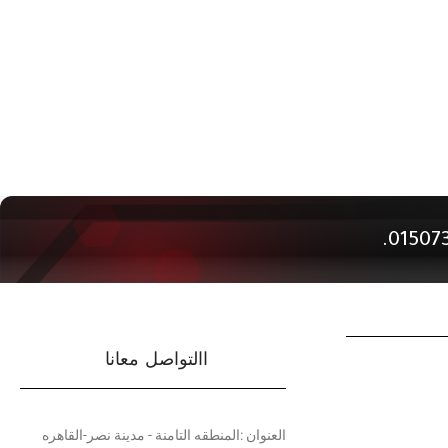
االتواصل معانا
العنوان :المنطقه التامنة - مدينة نصر-القاهره