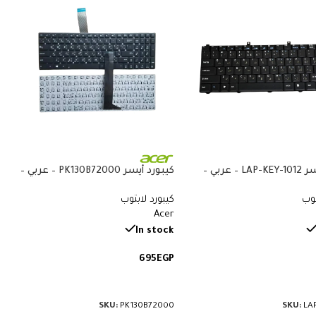
كيبورد أيسر LAP-KEY-1012 – عربي –
كيبورد أيسر PK130B72000 – عربي –
متوافق مع Acer Aspire 3050 و1400
متوافق مع Acer Aspire 5515 و5532
توب
كيبورد لابتوب
و5732 و5734 و5517 و5534 و5516
Acer
In stock
695
EGP
لى السلة
إضافة إلى السلة
SKU:
PK130B72000
SKU:
LA