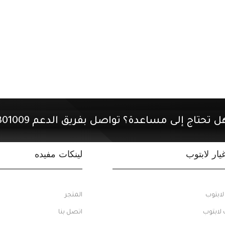
ل تحتاج إلى مساعدة؟ تواصل بفريق الدعم 01507301009.
ار لابتوب
لينكات مفيده
ابتوب
المتجر
 لابتوب
اتصل بنا