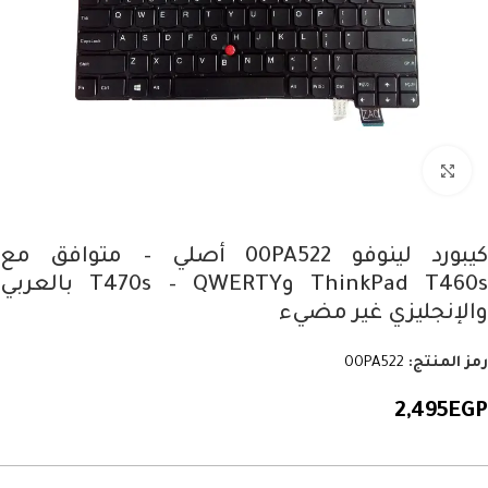
Click to enlarge
كيبورد لينوفو 00PA522 أصلي – متوافق مع
ThinkPad T460s وT470s – QWERTY بالعربي
والإنجليزي غير مضيء
رمز المنتج:
00PA522
2,495
EGP