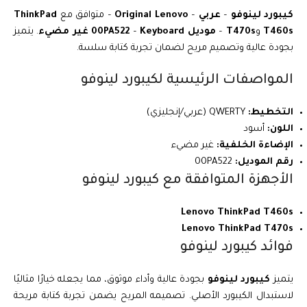
كيبورد لينوفو
–
عربي
–
Original Lenovo
– متوافق مع
ThinkPad
T460s
و
T470s
–
موديل 00PA522
Keyboard
–
غير مضيء
. يتميز
بجودة عالية وتصميم مريح لضمان تجربة كتابة سلسة.
المواصفات الرئيسية لكيبورد لينوفو
التخطيط:
QWERTY (عربي/إنجليزي)
اللون:
أسود
الإضاءة الخلفية:
غير مضيء
رقم الموديل:
00PA522
الأجهزة المتوافقة مع كيبورد لينوفو
Lenovo ThinkPad T460s
Lenovo ThinkPad T470s
فوائد كيبورد لينوفو
يتميز
كيبورد لينوفو
بجودة عالية وأداء موثوق، مما يجعله خيارًا مثاليًا
لاستبدال الكيبورد الأصلي. تصميمه المريح يضمن تجربة كتابة مريحة