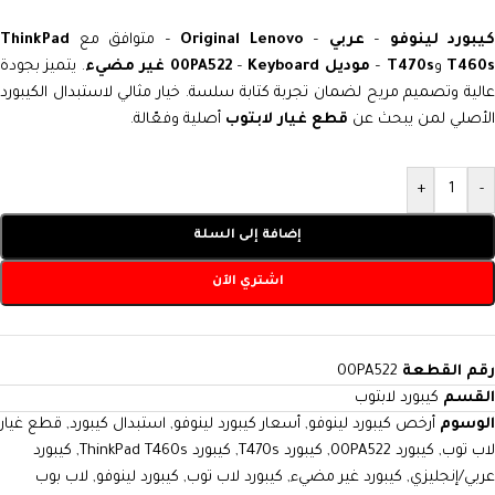
يبورد لينوفو
–
عربي
–
Original Lenovo
– متوافق مع
ThinkPad
T460
و
T470s
–
موديل 00PA522
Keyboard
–
غير مضيء
. يتميز بجودة
عالية وتصميم مريح لضمان تجربة كتابة سلسة. خيار مثالي لاستبدال الكيبورد
الأصلي لمن يبحث عن
قطع غيار لابتوب
أصلية وفعّالة.
+
-
إضافة إلى السلة
اشتري الآن
رقم القطعة
00PA522
القسم
كيبورد لابتوب
الوسوم
أرخص كيبورد لينوفو
,
أسعار كيبورد لينوفو
,
استبدال كيبورد
,
قطع غيار
لاب توب
,
كيبورد 00PA522
,
كيبورد T470s
,
كيبورد ThinkPad T460s
,
كيبورد
عربي/إنجليزي
,
كيبورد غير مضيء
,
كيبورد لاب توب
,
كيبورد لينوفو
,
لاب بوب