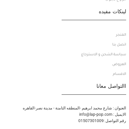
لينكات مفيده
المتجر
اتصل بنا
سياسة الشحن و الاسترجاع
العروض
الاقسام
االتواصل معانا
العنوان : شارع محمد ابرهيم -المنطقه التامنة - مدينة نصر-القاهره
الايميل : info@lap-pop.com
رقم التواصل :01507301009