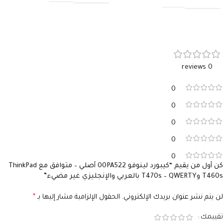
0 reviews
0
0
0
0
0
كن أول من يقيم “كيبورد لينوفو 00PA522 أصلي – متوافق مع ThinkPad
T460s وT470s – QWERTY بالعربي والإنجليزي غير مضيء”
لن يتم نشر عنوان بريدك الإلكتروني.
الحقول الإلزامية مشار إليها بـ
*
تقييمك