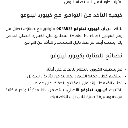
لفترات طويلة من الاستخدام اليومي.
كيفية التأكد من التوافق مع كيبورد لينوفو
للتأكد من أن
كيبورد لينوفو 00PA522
متوافق مع جهازك، تحقق من
رقم الموديل (Model Number) المطابق على الكيبورد الأصلي الخاص
بك. يمكنك أيضًا مراجعة دليل المستخدم للتأكد من التوافق.
نصائح للعناية بكيبورد لينوفو
قم بتنظيف الكيبورد بانتظام للحفاظ على أدائه.
استخدم غطاء حماية الكيبورد لحمايته من الأتربة والسوائل.
تجنب الضغط الزائد على المفاتيح للحفاظ على عمرها.
باختيارك
كيبورد لينوفو
الأصلي، ستضمن أداءً موثوقًا وتجربة كتابة
مريحة ومميزة لأجهزة اللاب توب الخاصة بك.