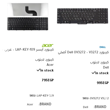
كيبورد أيسر LAP-KEY-109 – عربي –
كيبورد Dell 0V3272 – V3272 أصلي
متوافق مع Acer 5738 و5410
– متوافق مع Latitude E7440
كيبورد لابتوب
و8935G
كيبورد لابتوب
وE7470 – QWERTY بإضاءة خلفية
Acer
Dell
بالعربي والإنجليزي
In stock
In stock
795
EGP
995
EGP
إضافة إلى السلة
إضافة إلى السلة
SKU:
LAP-KEY-109
SKU:
0V3272 V3272
BRAND
Acer
BRAND
Dell