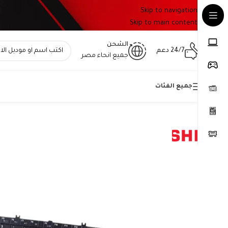
Skip to navigation
Skip to main content
الشحن
24/7 دعم
جميع انحاء مصر
جميع الفئات
Home
»
المتجر
»
كيبورد توشيبا PK130CX1A00 – عربي – Genuine Toshiba – متوافق مع A660 و A665 – Keyboard