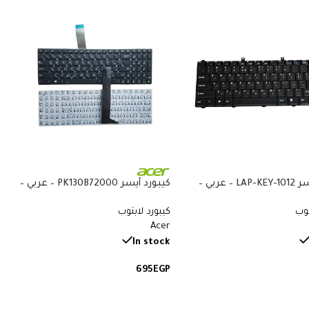
كيبورد أيسر LAP-KEY-1012 – عربي –
كيبورد أيسر PK130B72000 – عربي –
متوافق مع Acer Aspire 3050 و1400
متوافق مع Acer Aspire 5515 و5532
توب
كيبورد لابتوب
و5732 و5734 و5517 و5534 و5516
Acer
In stock
695
EGP
لى السلة
إضافة إلى السلة