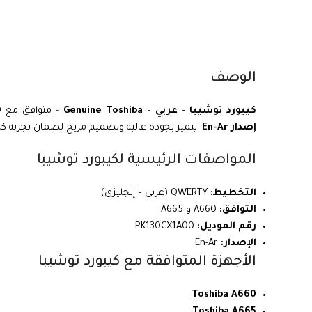
الوصف
كيبورد توشيبا
–
عربي
–
Genuine Toshiba
– متوافق مع
0
إصدار En-Ar
. يتميز بجودة عالية وتصميم مريح لضمان تجربة ك
المواصفات الرئيسية لكيبورد توشيبا
التخطيط:
QWERTY (عربي – إنجليزي)
التوافق:
A660 و A665
رقم الموديل:
PK130CX1A00
الإصدار:
En-Ar
الأجهزة المتوافقة مع كيبورد توشيبا
Toshiba A660
Toshiba A665