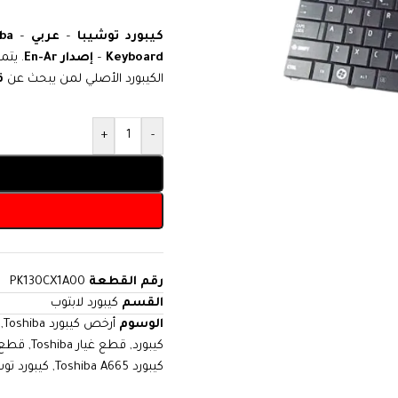
كيبورد توشيبا
–
عربي
–
ba
Keyboard
–
إصدار En-Ar
. يتم
الكيبورد الأصلي لمن يبحث عن
ق
+
-
رقم القطعة
PK130CX1A00
القسم
كيبورد لابتوب
الوسوم
أرخص كيبورد Toshiba
,
كيبورد
,
قطع غيار Toshiba
,
قطع غ
كيبورد Toshiba A665
,
كيبورد توش