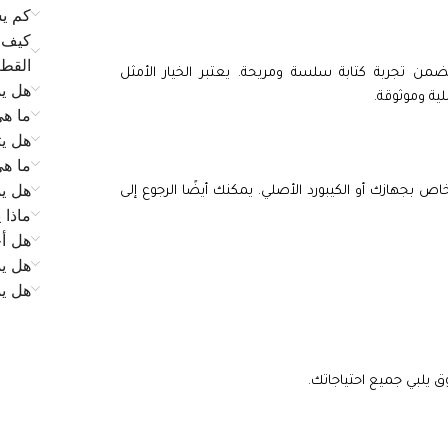
كم يس
كيف ي
القط
ن تجربة كتابة سلسة ومريحة. يعتبر الخيار الأمثل
هل يم
ية وموثوقة.
ما ه
هل يت
ما ه
هل يم
ص بجهازك أو الكيبورد الأصلي. يمكنك أيضًا الرجوع إلى
ماذا 
هل أح
هل يم
هل ي
ق يلبي جميع احتياجاتك.