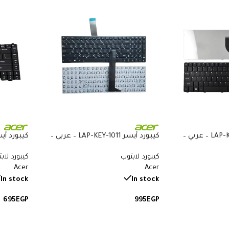
كيبورد أيسر LAP-KEY-109 – عربي –
كيبورد أيسر LAP-KEY-1011 – عربي –
متوافق مع Acer Aspire 3 A315-22
كيبورد لابتوب
كيبورد لاب
وA315-23 وAspire 5 A515-52 وA515-53
و3680 و5050 و5580 و5600
Acer
Acer
In stock
In stock
695
EGP
995
EGP
إضافة إلى السلة
إضافة إ