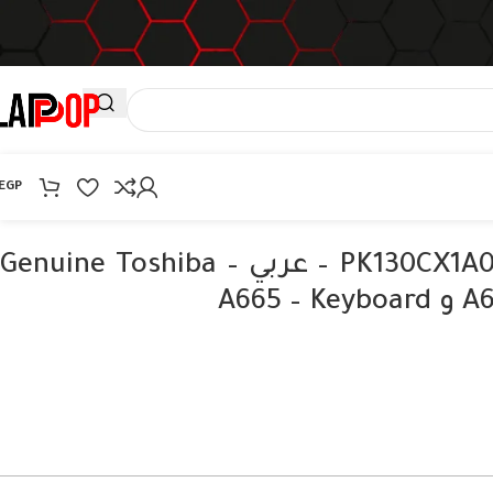
EGP
كيبورد توشيبا PK130CX1A00 – عربي – Genuine Toshiba