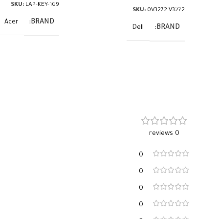
SKU:
LAP-KEY-109
SKU:
0V3272 V3272
BRAND
Acer
BRAND
Dell
0 reviews
0
0
0
0