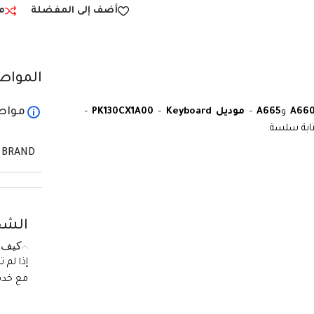
أضف إلى المفضلة
م
المواص
مواص
A66
و
A665
–
موديل PK130CX1A00
Keyboard
–
–
تابة سلسة.
BRAND
الشح
كيف ي
إذا لم 
مع خدمة الع