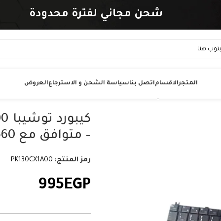
شحن مجاني لفترة محدودة
المتجر
الاقسام
اتصل بنا
سياسة الشحن و الاسترجاع
العروض
– متوافق مع A660 و A665 – Keyboard
رمز المنتج:
PK130CX1A00
995
EGP