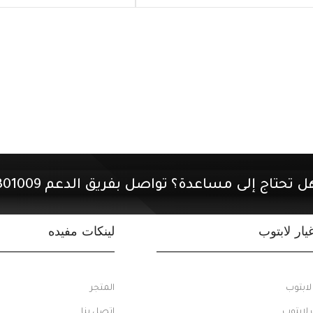
ل تحتاج إلى مساعدة؟ تواصل بفريق الدعم 01507301009.
ار لابتوب
لينكات مفيده
ابتوب
المتجر
 لابتوب
اتصل بنا