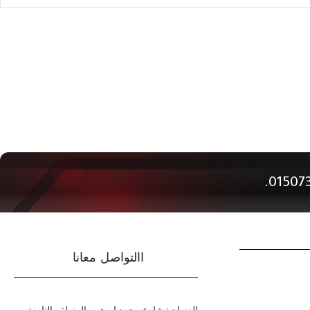
االتواصل معانا
العنوان : شارع محمد ابرهيم -المنطقه التامنة -