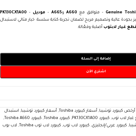
Genuine Toshi
– متوافق مع
A660
و
A665
–
موديل PK130CX1A00
–
يز بجودة عالية وتصميم مريح لضمان تجربة كتابة سلسة. خيار مثالي لاستبدال
طع غيار لابتوب
أصلية وفعّالة.
إضافة إلى السلة
اشتري الآن
أرخص كيبورد توشيبا
,
أسعار كيبورد Toshiba
,
أسعار كيبورد توشيبا
,
استبدال
يار لاب توب
,
كيبورد PK130CX1A00
,
كيبورد Toshiba
,
كيبورد Toshiba A660
,
يبا
,
كيبورد عربي/إنجليزي
,
كيبورد لاب توب
,
كيبورد لاب توب Toshiba
,
لاب بوب