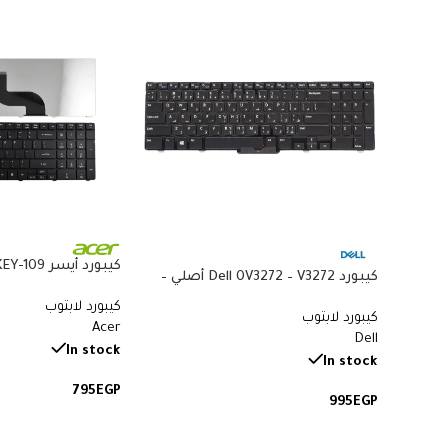
كيبورد Dell 0V3272 – V3272 أصلي –
متوافق مع Acer 5738 و5410 و8935G
متوافق مع Latitude E7440 وE7470 –
كيبورد لابتوب
كيبورد لابتوب
QWERTY بإضاءة خلفية بالعربي
Acer
Dell
والإنجليزي
In stock
In stock
795
EGP
995
EGP
إضافة إلى السلة
إضافة إلى السلة