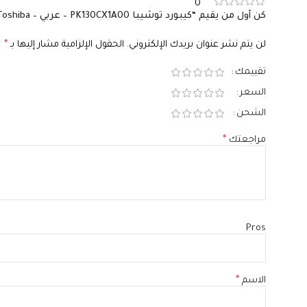
0
كن أول من يقيم “كيبورد توشيبا PK130CX1A00 – عربي – Genuine Toshiba – متوافق مع A660 و A665 – Keyboard”
لن يتم نشر عنوان بريدك الإلكتروني.
الحقول الإلزامية مشار إليها بـ
*
تقييمك
السعر
الشحن
مراجعتك
*
Pros
الاسم
*