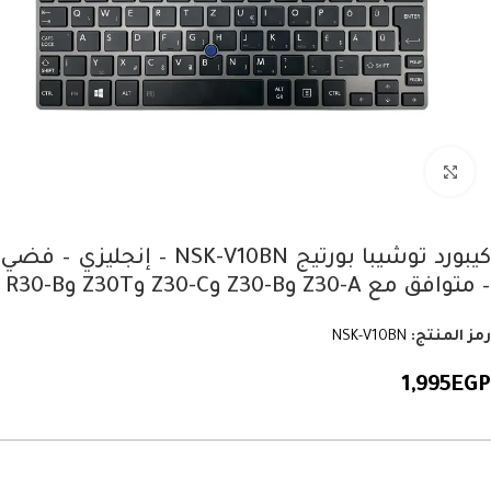
Click to enlarge
كيبورد توشيبا بورتيج NSK-V10BN – إنجليزي – فضي
– متوافق مع Z30-A وZ30-B وZ30-C وZ30T وR30-B
رمز المنتج:
NSK-V10BN
1,995
EGP