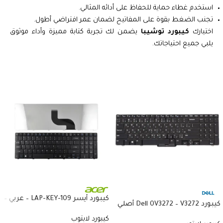
استخدم غطاء حماية للحفاظ على أدائه المثالي.
تجنب الضغط بقوة على المفاتيح لضمان عمر افتراضي أطول.
اختيارك
كيبورد توشيبا
يضمن لك تجربة كتابة مميزة وأداء موثوق
يلبي جميع احتياجاتك.
كيبورد أيسر LAP-KEY-109 – عربي –
كيبورد Dell 0V3272 – V3272 أصلي
متوافق مع Acer 5738 و5410
– متوافق مع Latitude E7440
كيبورد لابتوب
و8935G