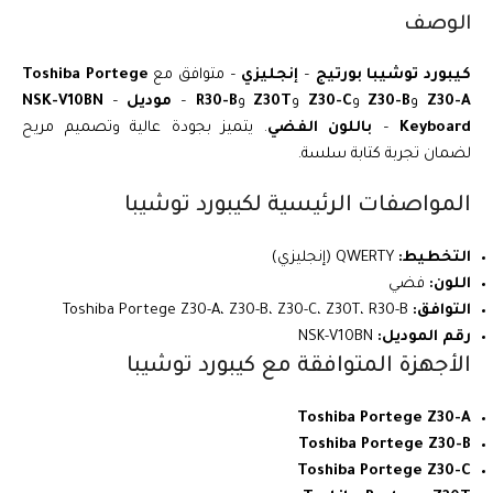
الوصف
كيبورد توشيبا بورتيج
–
إنجليزي
– متوافق مع
Toshiba Portege
Z30-A
و
Z30-B
و
Z30-C
و
Z30T
و
R30-B
–
موديل NSK-V10BN
–
Keyboard
–
باللون الفضي
. يتميز بجودة عالية وتصميم مريح
لضمان تجربة كتابة سلسة.
المواصفات الرئيسية لكيبورد توشيبا
التخطيط:
QWERTY (إنجليزي)
اللون:
فضي
التوافق:
Toshiba Portege Z30-A، Z30-B، Z30-C، Z30T، R30-B
رقم الموديل:
NSK-V10BN
الأجهزة المتوافقة مع كيبورد توشيبا
Toshiba Portege Z30-A
Toshiba Portege Z30-B
Toshiba Portege Z30-C