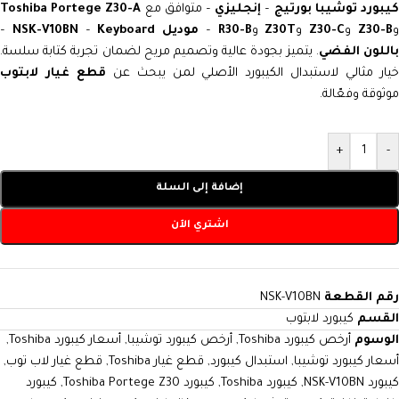
يبورد توشيبا بورتيج
–
إنجليزي
– متوافق مع
Toshiba Portege Z30-A
Z30-B
و
Z30-C
و
Z30T
و
R30-B
–
موديل NSK-V10BN
Keyboard
–
–
اللون الفضي
. يتميز بجودة عالية وتصميم مريح لضمان تجربة كتابة سلسة.
خيار مثالي لاستبدال الكيبورد الأصلي لمن يبحث عن
قطع غيار لابتوب
موثوقة وفعّالة.
+
-
إضافة إلى السلة
اشتري الآن
رقم القطعة
NSK-V10BN
القسم
كيبورد لابتوب
الوسوم
أرخص كيبورد Toshiba
,
أرخص كيبورد توشيبا
,
أسعار كيبورد Toshiba
,
أسعار كيبورد توشيبا
,
استبدال كيبورد
,
قطع غيار Toshiba
,
قطع غيار لاب توب
,
كيبورد NSK-V10BN
,
كيبورد Toshiba
,
كيبورد Toshiba Portege Z30
,
كيبورد