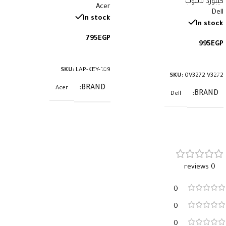
كيبورد لابتوب
وE7470 – QWERTY بإضاءة خلفية
Acer
Dell
بالعربي والإنجليزي
In stock
In stock
795
EGP
995
EGP
إضافة إلى السلة
إضافة إلى السلة
SKU:
LAP-KEY-109
SKU:
0V3272 V3272
BRAND
Acer
BRAND
Dell
0 reviews
0
0
0