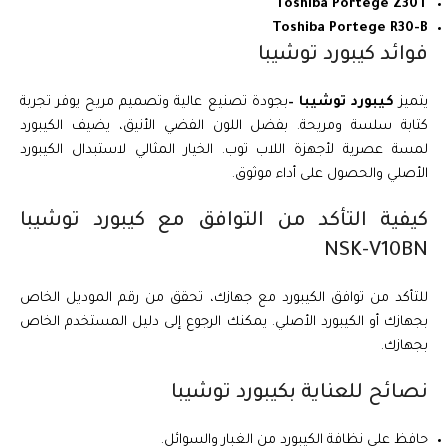
Toshiba Portege Z30T
Toshiba Portege R30-B
فوائد كيبورد توشيبا
يتميز
كيبورد توشيبا –
بجودة تصنيع عالية وتصميم مريح يوفر تجربة
كتابة سلسة ومريحة. بفضل اللون الفضي الأنيق، يضيف الكيبورد
لمسة عصرية لأجهزة اللاب توب. الخيار المثالي لاستبدال الكيبورد
الأصلي والحصول على أداء موثوق.
كيفية التأكد من التوافق مع كيبورد توشيبا
NSK-V10BN
للتأكد من توافق الكيبورد مع جهازك، تحقق من رقم الموديل الخاص
بجهازك أو الكيبورد الأصلي. يمكنك الرجوع إلى دليل المستخدم الخاص
بجهازك.
نصائح للعناية بكيبورد توشيبا
حافظ على نظافة الكيبورد من الغبار والسوائل.