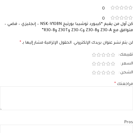
0
0
كن أول من يقيم “كيبورد توشيبا بورتيج NSK-V10BN – إنجليزي – فضي –
متوافق مع Z30-A وZ30-B وZ30-C وZ30T وR30-B”
لن يتم نشر عنوان بريدك الإلكتروني.
الحقول الإلزامية مشار إليها بـ
*
تقييمك
السعر
الشحن
مراجعتك
*
Pros