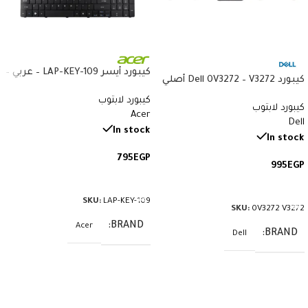
كيبورد أيسر LAP-KEY-109 – عربي –
كيبورد Dell 0V3272 – V3272 أصلي
متوافق مع Acer 5738 و5410
– متوافق مع Latitude E7440
كيبورد لابتوب
و8935G
كيبورد لابتوب
وE7470 – QWERTY بإضاءة خلفية
Acer
Dell
بالعربي والإنجليزي
In stock
In stock
795
EGP
995
EGP
إضافة إلى السلة
إضافة إلى السلة
SKU:
LAP-KEY-109
SKU:
0V3272 V3272
BRAND
Acer
BRAND
Dell