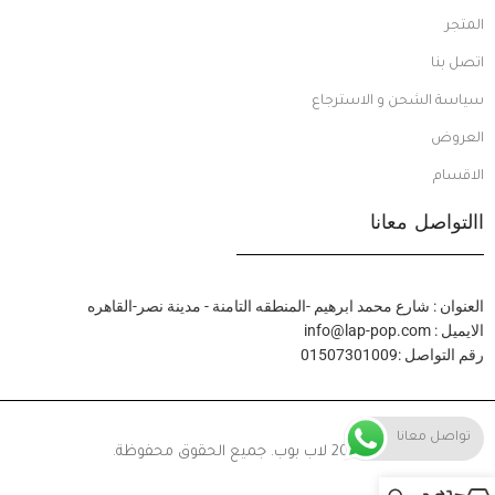
المتجر
اتصل بنا
سياسة الشحن و الاسترجاع
العروض
الاقسام
االتواصل معانا
العنوان : شارع محمد ابرهيم -المنطقه التامنة - مدينة نصر-القاهره
الايميل : info@lap-pop.com
رقم التواصل :01507301009
تواصل معانا
© 2024 لاب بوب. جميع الحقوق محفوظة.