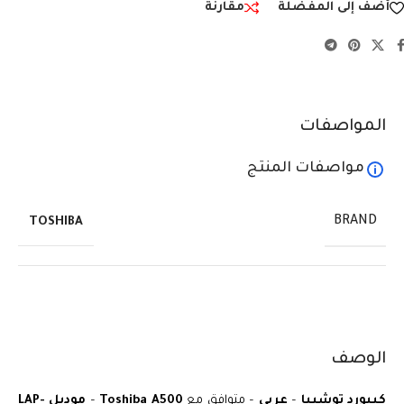
أضف إلى المفضلة
مقارنة
المواصفات
مواصفات المنتج
BRAND
TOSHIBA
الوصف
كيبورد توشيبا
–
عربي
– متوافق مع
Toshiba A500
–
موديل LAP-