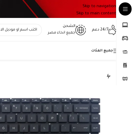
Skip to navigation
Skip to main content
الشحن
24/7 دعم
جميع انحاء مصر
جميع الفئات
Home
»
المتجر
»
كيبورد اتش بي 848183-001 – إنجليزي – متوافق مع Pavilion X360 14-bf و14-bs و14-BA و240 و245 و246 G6