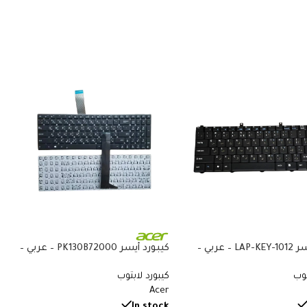
كيبورد أيسر LAP-KEY-1012 – عربي –
كيبورد أيسر PK130B72000 – عربي –
متوافق مع Acer Aspire 3050 و1400
متوافق مع Acer Aspire 5515 و5532
توب
كيبورد لابتوب
و5732 و5734 و5517 و5534 و5516
Acer
In stock