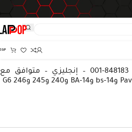
EGP
كيبورد اتش بي 848183-001 – إنجليزي – متوافق مع
2 و246 G6