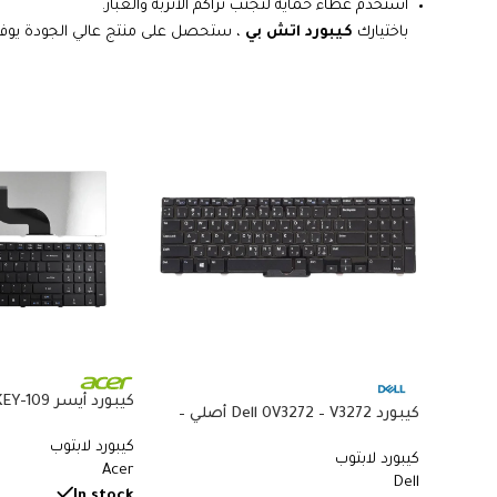
استخدم غطاء حماية لتجنب تراكم الأتربة والغبار.
باختيارك
كيبورد اتش بي
، ستحصل على منتج عالي الجودة يوفر ل
كيبورد Dell 0V3272 – V3272 أصلي –
متوافق مع Acer 5738 و5410 و8935G
متوافق مع Latitude E7440 وE7470 –
كيبورد لابتوب
كيبورد لابتوب
QWERTY بإضاءة خلفية بالعربي
Acer
Dell
والإنجليزي
In stock