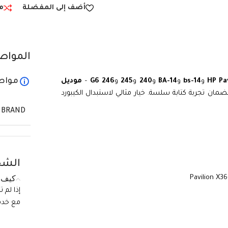
أضف إلى المفضلة
م
المواص
مواص
HP Pa
و
14-bs
و
14-BA
و
240
و
245
و
246 G6
–
موديل
ضمان تجربة كتابة سلسة. خيار مثالي لاستبدال الكيبورد
BRAND
الشح
كيف ي
إذا لم 
مع خدمة الع