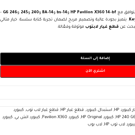
توافق مع
HP Pavilion X360 14-bf
و
14-bs
و
14-BA
و
240
و
245
و
246 G6
–
Ke
. يتميز بجودة عالية وتصميم مريح لضمان تجربة كتابة سلسة. خيار مثالي
 يبحث عن
قطع غيار لابتوب
موثوقة وفعّالة.
إضافة إلى السلة
اشتري الآن
كيبورد HP
,
استبدال كيبورد
,
قطع غيار HP
,
قطع غيار لاب توب
,
كيبورد
,
كيبورد HP Original
,
كيبورد Pavilion X360
,
كيبورد اتش بي
,
كيبورد
بورد لاب توب HP
,
لاب بوب