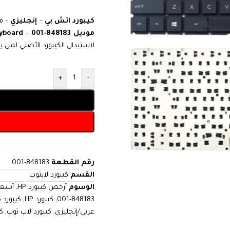
كيبورد اتش بي
–
إنجليزي
– م
موديل 848183-001
–
yboard
لاستبدال الكيبورد الأصلي لمن
+
-
رقم القطعة
848183-001
القسم
كيبورد لابتوب
الوسوم
أرخص كيبورد HP
,
أسعار 
848183-001
,
كيبورد HP
,
كيبورد HP 240 G6
عربي/إنجليزي
,
كيبورد لاب توب
,
كي