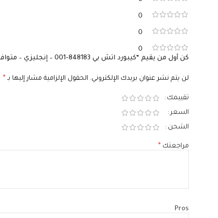
0
0
0
كن أول من يقيم “كيبورد اتش بي 848183-001 – إنجليزي – متوافق مع Pavilion X360 14-bf و14-bs و14-BA و240 و245 و246 G6”
لن يتم نشر عنوان بريدك الإلكتروني.
الحقول الإلزامية مشار إليها بـ
*
تقييمك
السعر
الشحن
مراجعتك
*
Pros