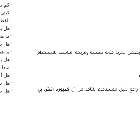
كم يس
كيف ي
القط
هل يم
ما ه
هل يت
ما ه
ضمن تجربة كتابة سلسة ومريحة. مناسب للاستخدام
هل يم
ماذا 
هل أح
هل يم
 راجع دليل المستخدم للتأكد من أن
كيبورد اتش بي
هل ي