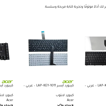
ك أداءً موثوقًا وتجربة كتابة مريحة وسلسة.
كيبورد أيسر LAP-KEY-109 – عربي –
كيبورد أيسر LAP-KEY-1011 – عربي –
متوافق مع Acer Aspire 3 A315-22
كيبورد لابتوب
كيبورد لاب
وA315-23 وAspire 5 A515-52 وA515-53
و3680 و5050 و5580 و5600
Acer
Acer
In stock
In stock