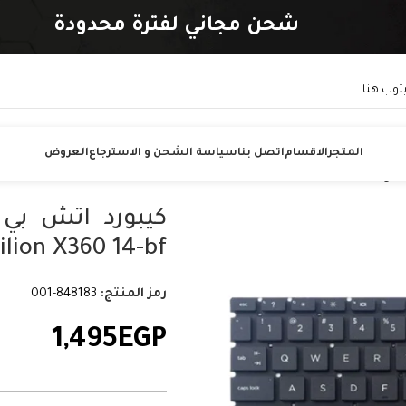
شحن مجاني لفترة محدودة
المتجر
الاقسام
اتصل بنا
سياسة الشحن و الاسترجاع
العروض
Pavilion X360 14-bf و14-bs و14-BA و240 و45
رمز المنتج:
848183-001
1,495
EGP