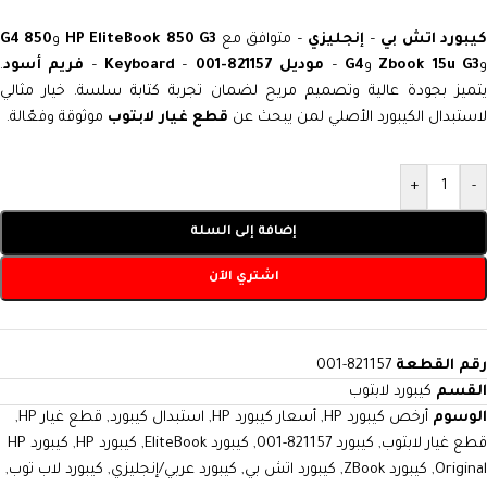
يبورد اتش بي
–
إنجليزي
– متوافق مع
HP EliteBook 850 G3
و
850 G4
Zbook 15u G3
و
G4
–
موديل 821157-001
–
Keyboard
–
فريم أسود
.
يتميز بجودة عالية وتصميم مريح لضمان تجربة كتابة سلسة. خيار مثالي
لاستبدال الكيبورد الأصلي لمن يبحث عن
قطع غيار لابتوب
موثوقة وفعّالة.
+
-
إضافة إلى السلة
اشتري الآن
رقم القطعة
821157-001
القسم
كيبورد لابتوب
الوسوم
أرخص كيبورد HP
,
أسعار كيبورد HP
,
استبدال كيبورد
,
قطع غيار HP
,
قطع غيار لابتوب
,
كيبورد 821157-001
,
كيبورد EliteBook
,
كيبورد HP
,
كيبورد HP
Original
,
كيبورد ZBook
,
كيبورد اتش بي
,
كيبورد عربي/إنجليزي
,
كيبورد لاب توب
,