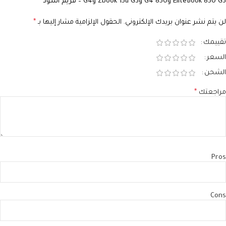
EliteBook 850 G3 و850 G4 وZbook 15u G3 وG4 – فريم أسود”
لن يتم نشر عنوان بريدك الإلكتروني.
الحقول الإلزامية مشار إليها بـ
*
تقييمك
السعر
الشحن
مراجعتك
*
Pros
Cons