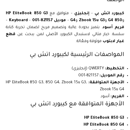
الوصف
كيبورد اتش بي
–
إنجليزي
– متوافق مع
HP EliteBook 850 G3
و
850 G4
و
Zbook 15u G3
و
G4
–
موديل 821157-001
–
Keyboard
–
فريم أسود
. يتميز بجودة عالية وتصميم مريح لضمان تجربة كتابة
سلسة. خيار مثالي لاستبدال الكيبورد الأصلي لمن يبحث عن
قطع
غيار لابتوب
موثوقة وفعّالة.
المواصفات الرئيسية لكيبورد اتش بي
التخطيط:
QWERTY (إنجليزي)
رقم الموديل:
821157-001
الأجهزة المتوافقة:
HP EliteBook 850 G3، 850 G4، Zbook 15u G3،
Zbook 15u G4
الفريم:
أسود
الأجهزة المتوافقة مع كيبورد اتش بي
HP EliteBook 850 G3
HP EliteBook 850 G4