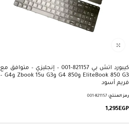
Click to enlarge
كيبورد اتش بي 821157-001 – إنجليزي – متوافق مع
EliteBook 850 G3 و850 G4 وZbook 15u G3 وG4 –
فريم أسود
رمز المنتج:
821157-001
1,295
EGP