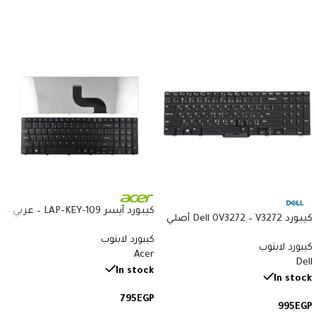
كيبورد أيسر LAP-KEY-109 – عربي –
كيبورد Dell 0V3272 – V3272 أصلي
متوافق مع Acer 5738 و5410
– متوافق مع Latitude E7440
كيبورد لابتوب
و8935G
كيبورد لابتوب
وE7470 – QWERTY بإضاءة خلفية
Acer
Dell
بالعربي والإنجليزي
In stock
In stock
795
EGP
995
EGP