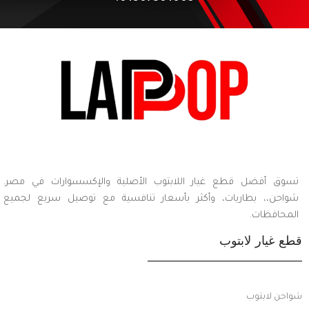
تسوق أفضل قطع غيار اللابتوب الأصلية والإكسسوارات في مصر.
شواحن،، بطاريات، وأكثر بأسعار تنافسية مع توصيل سريع لجميع
المحافظات.
قطع غيار لابتوب
شواحن لابتوب