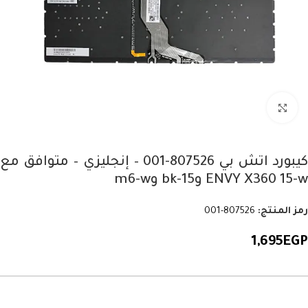
Click to enlarge
كيبورد اتش بي 807526-001 – إنجليزي – متوافق مع
ENVY X360 15-w و15-bk وm6-w
رمز المنتج:
807526-001
1,695
EGP