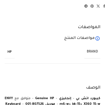
المواصفات
مواصفات المنتج
BRAND
HP
الوصف
كيبورد اتش بي
–
إنجليزي
–
Genuine HP
– متوافق مع
ENVY
X360 15-w
و
15-bk
و
m6-w
–
موديل 807526-001
–
Keyboard
.