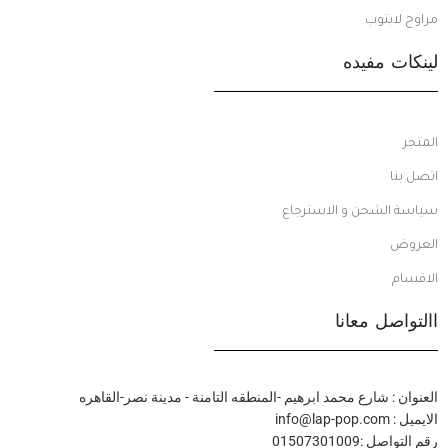
مراوح لابتوب
لينكات مفيده
المتجر
اتصل بنا
سياسة الشحن و الاسترجاع
العروض
الاقسام
االتواصل معانا
العنوان : شارع محمد ابرهيم -المنطقه التامنة - مدينة نصر-القاهره
الايميل : info@lap-pop.com
رقم التواصل :01507301009