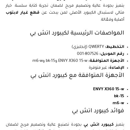
يتميز بجودة عالية وتصميم مريح لضمان تجربة كتابة سلسة. خيار
مثالي لاستبدال الكيبورد الأصلي لمن يبحث عن
قطع غيار لابتوب
أصلية وفعّالة.
المواصفات الرئيسية لكيبورد اتش بي
التخطيط:
QWERTY (إنجليزي)
رقم الموديل:
807526-001
الأجهزة المتوافقة:
ENVY X360 15-w و15-bk وm6-w
الإضاءة:
غير متوفرة
الأجهزة المتوافقة مع كيبورد اتش بي
ENVY X360 15-w
15-bk
m6-w
فوائد كيبورد اتش بي
يتميز
كيبورد اتش بي
بجودة تصنيع عالية وتصميم مريح لضمان