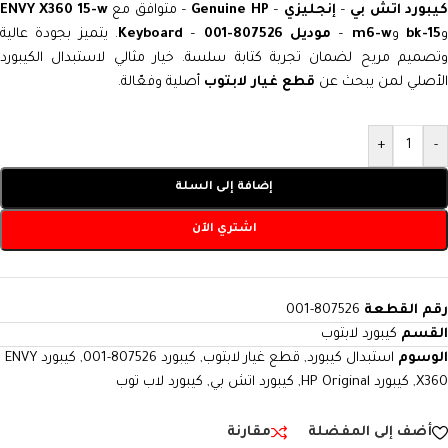
يبورد اتش بي
–
إنجليزي
–
Genuine HP
– متوافق مع
ENVY X360 15-w
15-bk
و
m6-w
–
موديل 807526-001
–
Keyboard
. يتميز بجودة عالية
وتصميم مريح لضمان تجربة كتابة سلسة. خيار مثالي لاستبدال الكيبورد
الأصلي لمن يبحث عن
قطع غيار لابتوب
أصلية وفعّالة.
+
-
إضافة إلى السلة
اشتري الآن
رقم القطعة
807526-001
القسم
كيبورد لابتوب
الوسوم
استبدال كيبورد
,
قطع غيار لابتوب
,
كيبورد 807526-001
,
كيبورد ENVY
X360
,
كيبورد HP Original
,
كيبورد اتش بي
,
كيبورد لاب توب
أضف إلى المفضلة
مقارنة