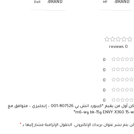
BRAND
BRAND
Dell
HP
0 reviews
0
0
0
0
0
كن أول من يقيم “كيبورد اتش بي 807526-001 – إنجليزي – متوافق مع
ENVY X360 15-w و15-bk وm6-w”
لن يتم نشر عنوان بريدك الإلكتروني.
الحقول الإلزامية مشار إليها بـ
*