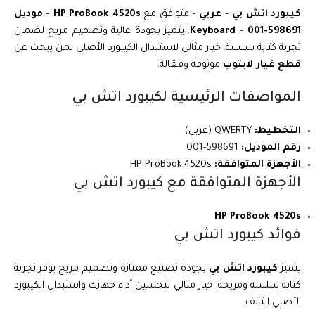
كيبورد اتش بي
–
عربي
– متوافق مع
HP ProBook 4520s
–
موديل
598691-001
–
Keyboard
. يتميز بجودة عالية وتصميم مريح لضمان
تجربة كتابة سلسة. خيار مثالي لاستبدال الكيبورد الأصلي لمن يبحث عن
قطع غيار لابتوب
موثوقة وفعّالة.
المواصفات الرئيسية لكيبورد اتش بي
التخطيط:
QWERTY (عربي)
رقم الموديل:
598691-001
الأجهزة المتوافقة:
HP ProBook 4520s
الأجهزة المتوافقة مع كيبورد اتش بي
HP ProBook 4520s
فوائد كيبورد اتش بي
يتميز
كيبورد اتش بي
بجودة تصنيع ممتازة وتصميم مريح يوفر تجربة
كتابة سلسة ومريحة. خيار مثالي لتحسين أداء جهازك واستبدال الكيبورد
الأصلي التالف.