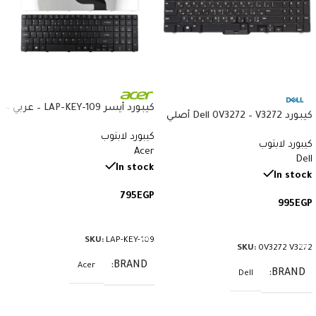
كيبورد أيسر LAP-KEY-109 – عربي –
كيبورد Dell 0V3272 – V3272 أصلي
متوافق مع Acer 5738 و5410
– متوافق مع Latitude E7440
كيبورد لابتوب
و8935G
كيبورد لابتوب
وE7470 – QWERTY بإضاءة خلفية
Acer
Dell
بالعربي والإنجليزي
In stock
In stock
795
EGP
995
EGP
إضافة إلى السلة
إضافة إلى السلة
SKU:
LAP-KEY-109
SKU:
0V3272 V3272
BRAND
Acer
BRAND
Dell