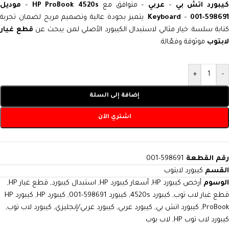
يبورد اتش بي
–
عربي
– متوافق مع
HP ProBook 4520s
–
موديل
598691-00
–
Keyboard
. يتميز بجودة عالية وتصميم مريح لضمان تجربة
تابة سلسة. خيار مثالي لاستبدال الكيبورد الأصلي لمن يبحث عن
قطع غيار
لابتوب
موثوقة وفعّالة.
+
-
إضافة إلى السلة
اشتري الآن
رقم القطعة
598691-001
القسم
كيبورد لابتوب
الوسوم
أرخص كيبورد HP
,
أسعار كيبورد HP
,
استبدال كيبورد
,
قطع غيار HP
,
قطع غيار لاب توب
,
كيبورد 4520s
,
كيبورد 598691-001
,
كيبورد HP
,
كيبورد HP
ProBook
,
كيبورد اتش بي
,
كيبورد عربي
,
كيبورد عربي/إنجليزي
,
كيبورد لاب توب
,
كيبورد لاب توب HP
,
لاب بوب