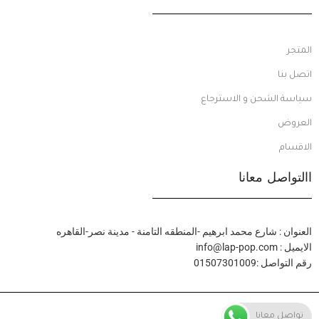
المتجر
اتصل بنا
سياسة الشحن و الاسترجاع
العروض
الاقسام
االتواصل معانا
العنوان : شارع محمد ابرهيم -المنطقه التامنة - مدينة نصر-القاهره
الايميل : info@lap-pop.com
رقم التواصل :01507301009
تواصل معانا