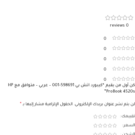
0 reviews
0
0
0
0
0
كن أول من يقيم “كيبورد اتش بي 598691-001 – عربي – متوافق مع HP
ProBook 4520s”
لن يتم نشر عنوان بريدك الإلكتروني.
الحقول الإلزامية مشار إليها بـ
*
تقييمك
السعر
الشحن