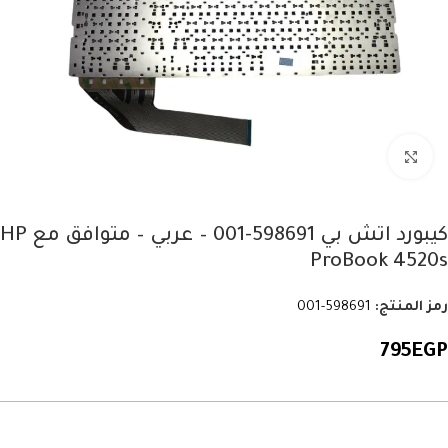
Click to enlarge
كيبورد اتش بي 598691-001 – عربي – متوافق مع HP
ProBook 4520s
رمز المنتج:
598691-001
795
EGP