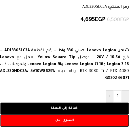
رمز المنتج:
ADL330SLC3A
4,695
EGP
6,500
EGP
احن Lenovo Legion اصلي 330 واط
— رقم القطعة
ADL330SLC3A
—
رج
20V / 16.5A
— موصل
Yellow Square Tip
. يعمل مع
Lenovo
Legion 7 1
و
Lenovo Legion 7i 16
و
Lenovo Legion 9i
والموديلات ذات
RTX 3080 Ti / RTX 408. ارقام بديلة:
ADL330NDC3A، 5A10W86291،
.
GX20Z46071
+
-
إضافة إلى السلة
اشتري الآن