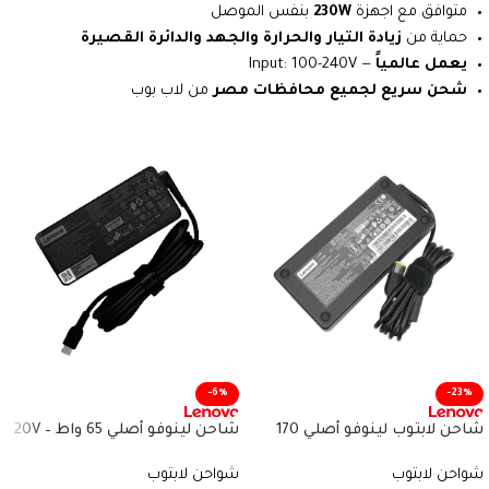
متوافق مع اجهزة
230W
بنفس الموصل
حماية من
زيادة التيار والحرارة والجهد والدائرة القصيرة
يعمل عالمياً
— Input: 100-240V
شحن سريع لجميع محافظات مصر
من لاب بوب
-6%
-23%
شاحن لابتوب لينوفو أصلي 170
شاحن لينوفو أصلي 65 واط – 20V
واط – 20V 8.5A – موصل
3.25A – منفذ USB Type‑C – رقم
شواحن لابتوب
شواحن لابتوب
مستطيل أصفر – رقم القطعة
القطعة 4X20M26268