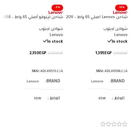
-8%
-18%
شاحن Lenovo اصلي 65 واط – 20V
شاحن لينوفو أصلي 65 واط – USB
3.25A – Yellow Square Tip –
Type‑C – 20V 3.25A – رقم القطعة
شواحن لابتوب
شواحن لابتوب
IdeaPad Gaming 3 وLegion 5 –
ADLX65YLC3A
Lenovo
Lenovo
ADLX65NLC3A
In stock
In stock
2,350
EGP
1,395
EGP
2,550
EGP
1,695
EGP
إضافة إلى السلة
إضافة إلى السلة
SKU:
ADLX65YLC3A
SKU:
ADLX65NLC3A
BRAND
BRAND
Lenovo
Lenovo
الواط
الواط
65W
65W
الفولت
الفولت
20V
20V