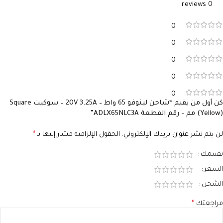
0 reviews
الأمبير
الأمبير
3.25A
3.25A
0
السوكيت
USB Type‑C
0
0
0
0
كن أول من يقيم “شاحن لينوفو 65 واط – 20V 3.25A – سوكيت Square
(Yellow) مم – رقم القطعة ADLX65NLC3A”
لن يتم نشر عنوان بريدك الإلكتروني.
الحقول الإلزامية مشار إليها بـ
*
تقييمك
السعر
الشحن
مراجعتك
*