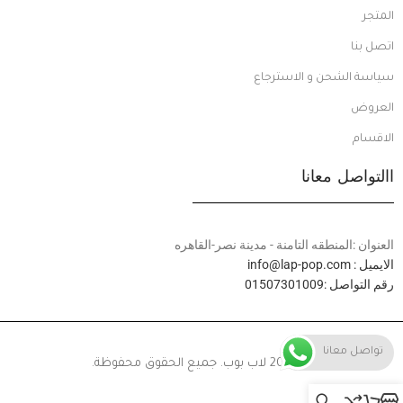
المتجر
اتصل بنا
سياسة الشحن و الاسترجاع
العروض
الاقسام
االتواصل معانا
العنوان :المنطقه التامنة - مدينة نصر-القاهره
الايميل : info@lap-pop.com
رقم التواصل :01507301009
تواصل معانا
© 2024 لاب بوب. جميع الحقوق محفوظة.