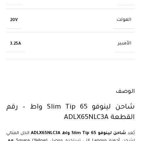
الفولت
20V
الأمبير
3.25A
الوصف
شاحن لينوفو Slim Tip 65 واط – رقم
القطعة ADLX65NLC3A
يُعد
شاحن لينوفو Slim Tip 65 واط ADLX65NLC3A
الحل المثالي
لشحن أجهزة Lenovo التي تستخدم موصل Square (Yellow)
مم
.