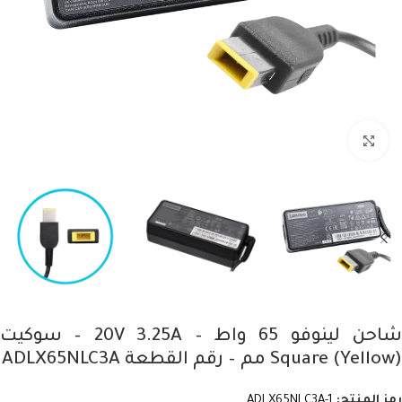
Click to enlarge
شاحن لينوفو 65 واط – 20V 3.25A – سوكيت
Square (Yellow) مم – رقم القطعة ADLX65NLC3A
رمز المنتج:
ADLX65NLC3A-1