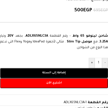
500
EGP
695
EGP
احن لينوفو 65 واط
– رقم القطعة
ADLX65NLC3A
، بجهد
20V
وتيار
3.25
، مع
موصل Slim Tip
. مثالي لأجهزة IdeaPad وYoga وFlex التي تدعم
هذا النوع من الشواحن.
+
-
إضافة إلى السلة
اشتري الآن
رقم القطعة
ADLX65NLC3A-1