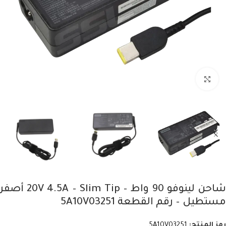
Click to enlarge
شاحن لينوفو 90 واط – 20V 4.5A – Slim Tip أصفر
مستطيل – رقم القطعة 5A10V03251
رمز المنتج:
5A10V03251