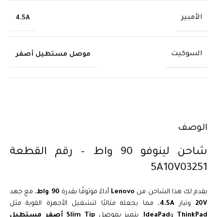
الأمبير
4.5A
السوكيت
موصل مستطيل أصفر
الوصف
شاحن لينوفو 90 واط – رقم القطعة
5A10V03251
يقدم لك هذا الشاحن من
Lenovo
أداءً موثوقًا بقدرة
90 واط
، مع جهد
20V
وتيار
4.5A
، مما يجعله مثاليًا لتشغيل الأجهزة القوية مثل
ThinkPad
و
IdeaPad
. يتميز بموصل
Slim Tip أصفر مستطيل