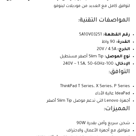
لتوافق كامل مع العديد من موديلات لينوفو.
المواصفات التقنية:
رقم القطعة:
5A10V03251
القدرة:
90 واط
الخرج:
20V / 4.5A
نوع الموصل:
Slim Tip أصفر مستطيل
الإدخال:
100–240V ~ 1.5A، 50–60Hz
التوافق:
ThinkPad T Series، X Series، P Series
IdeaPad عالية الأداء
أجهزة Lenovo التي تدعم موصل Slim Tip أصفر
المميزات:
شحن سريع وآمن بقدرة 90W
متوافق مع أجهزة الأعمال والاحتراف