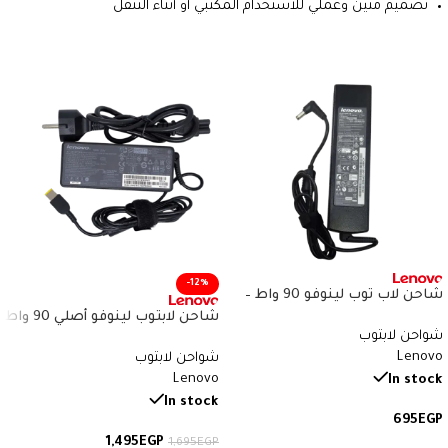
تصميم متين وعملي للاستخدام المكتبي أو أثناء التنقل
-12%
شاحن لاب توب لينوفو 90 واط –
20V 4.5A – سوكيت دائري 5.5×2.5
شاحن لابتوب لينوفو أصلي 90 واط
شواحن لابتوب
مم – رقم القطعة CPA-A090
– 20V 4.5A – موصل مستطيل
Lenovo
شواحن لابتوب
أصفر – رقم القطعة
Lenovo
ADLX90NCC3A
In stock
In stock
695
EGP
1,495
EGP
1,695
EGP