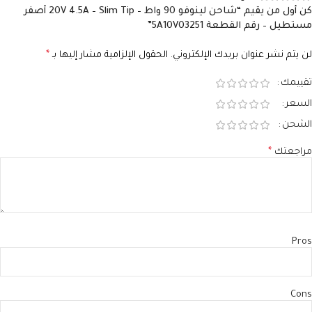
كن أول من يقيم “شاحن لينوفو 90 واط – 20V 4.5A – Slim Tip أصفر
مستطيل – رقم القطعة 5A10V03251”
لن يتم نشر عنوان بريدك الإلكتروني.
الحقول الإلزامية مشار إليها بـ
*
تقييمك
السعر
الشحن
مراجعتك
*
Pros
Cons