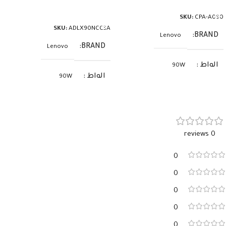
إضافة إلى السلة
إضافة إلى السلة
SKU:
CPA-A090
SKU:
ADLX90NCC3A
BRAND
Lenovo
BRAND
Lenovo
الواط
90W
الواط
90W
الفولت
20V
الفولت
20V
الأمبير
4.5A
0 reviews
الأمبير
4.5A
السوكيت
5.5×2.5
0
السوكيت
0
0
موصل مستطيل أصفر
0
0