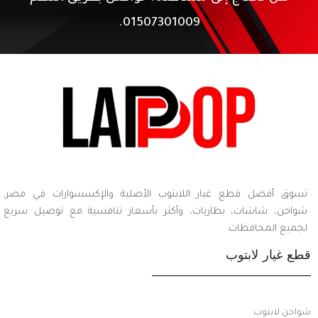
01507301009.
تسوق أفضل قطع غيار اللابتوب الأصلية والإكسسوارات في مصر.
شواحن، شاشات، بطاريات، وأكثر بأسعار تنافسية مع توصيل سريع
لجميع المحافظات.
قطع غيار لابتوب
شواحن لابتوب