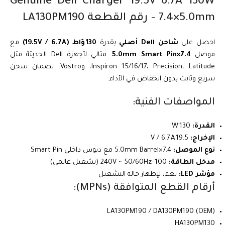
Genuine Dell Charger 19.5V 6.7A 130W
7.4×5.0mm – رقم القطعة LA130PM190
احصل على
شاحن Dell أصلي
بقدرة
130 وَاط (19.5V / 6.7A)
مع
موصل
7.4×5.0mm Smart Pin
. مثالي لأجهزة Dell الحديثة مثل
Inspiron 15/16/17، Precision، Latitude، وVostro، لضمان شحن
سريع وثابت بدون انخفاض في الأداء.
المواصفات الفنية:
القدرة:
130 W
الإخراج:
19.5 V / 6.7 A
نوع الموصل:
7.4×5.0mm Barrel مع دبوس داخلي Smart Pin
مدخل الطاقة:
100–240V ~ 50/60Hz (تشغيل عالمي)
مؤشر LED:
نعم، لإظهار حالة التشغيل
أرقام القطع المتوافقة (MPNs):
LA130PM190 / DA130PM190 (OEM)
HA130PM130