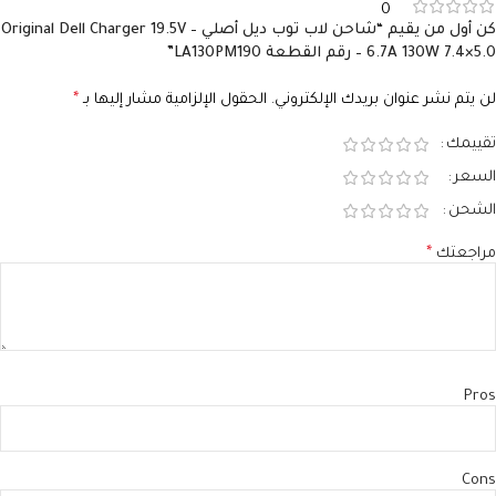
0
كن أول من يقيم “شاحن لاب توب ديل أصلي – Original Dell Charger 19.5V
6.7A 130W 7.4×5.0 – رقم القطعة LA130PM190”
لن يتم نشر عنوان بريدك الإلكتروني.
الحقول الإلزامية مشار إليها بـ
*
تقييمك
السعر
الشحن
مراجعتك
*
Pros
Cons