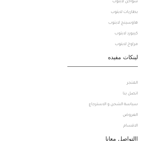
شواحن لابتوب
بطاريات لابتوب
هاوسينج لابتوب
كيبورد لابتوب
مراوح لابتوب
لينكات مفيده
المتجر
اتصل بنا
سياسة الشحن و الاسترجاع
العروض
الاقسام
االتواصل معانا