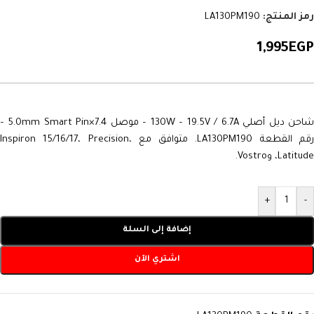
رمز المنتج:
LA130PM190
1,995
EGP
شاحن ديل أصلي 130W – 19.5V / 6.7A – موصل 7.4×5.0mm Smart Pin –
رقم القطعة LA130PM190. متوافق مع Inspiron 15/16/17، Precision،
Latitude، وVostro.
+
-
إضافة إلى السلة
اشتري الآن