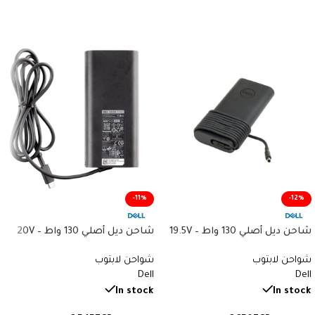
-11%
-12%
شاحن ديل أصلي 130 واط – 19.5V
شاحن ديل أصلي 130 واط – 20V
6.5A – Type-C – Original Dell
6.7A – Type 4.5×3.0mm –
شواحن لابتوب
شواحن لابتوب
Genuine Dell Charger – رقم
Charger – رقم القطعة
Dell
Dell
القطعة DA130PM130
DA130PM170
In stock
In stock