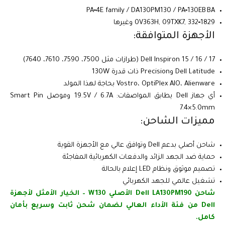
PA‑4E family / DA130PM130 / PA‑130EB BA
0V363H, 09TXK7, 332‑1829 وغيرها
الأجهزة المتوافقة:
Dell Inspiron 15 / 16 / 17 (طرازات مثل 7500، 7590، 7610، 7640)
Dell Latitude وPrecision ذات قدرة 130W
Vostro، OptiPlex AIO، Alienware بحاجة لهذا المولد
أي جهاز Dell يطابق المواصفات: 19.5V / 6.7A وموصل Smart Pin
7.4×5.0mm
مميزات الشاحن:
شاحن أصلي بدعم Dell وتوافق عالي مع الأجهزة القوية
حماية ضد الجهد الزائد والدفعات الكهربائية المفاجئة
تصميم موثوق ونظام LED إعلام بالحالة
تشغيل عالمي للجهد الكهربائي
شاحن Dell LA130PM190 الأصلي 130 W – الخيار الأمثل لأجهزة
Dell من فئة الأداء العالي لضمان شحن ثابت وسريع بأمان
كامل.