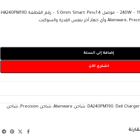
شاحن Dell أصلي 240W – 19.5V / 12.31A – موصل 7.4×5.0mm Smart Pin – رقم القطعة HA240PM190.
إضافة إلى السلة
اشتري الآن
Dell Charge
,
DA240PM190
,
شاحن Alienware
,
شاحن Precision
,
شاحن
قارنة