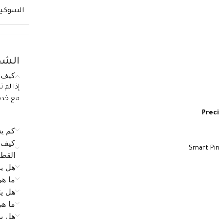
السوكي
الشح
كيف ي
إذا لم 
مع خدمة الع
Preci
كم يس
كيف ي
القط
هل يم
ما ه
هل يت
ما ه
هل يم