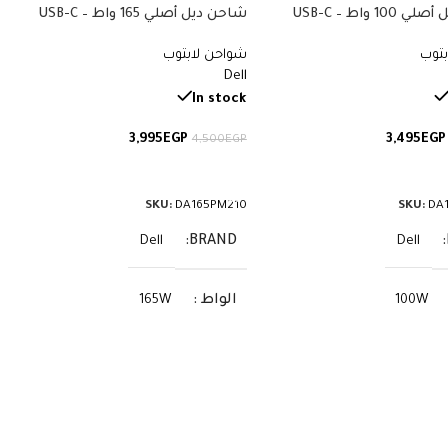
شاحن ديل أصلي 100 واط USB-C –
شاحن ديل أصلي 165 واط USB-C –
28V 5.893A – Dell XPS 17 9720 9730
20V 5A – Dell Precision Lat
بتوب
شواحن لابتوب
Inspiron – Original Dell Charger – رقم
Precision 5680 5690 Latitude –
Dell
Original Dell Charger – رقم القطعة
DA165PM210
In stock
3,995
EGP
3,495
EGP
4,500
EGP
لى السلة
إضافة إلى السلة
SKU:
DA165PM210
SKU:
DA
BRAND
Dell
Dell
الواط
165W
100W
الفولت
28V
20V
الأمبير
5.893A
5A