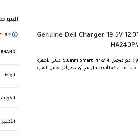
المواص
مواص
 لابتوب ديل أصلي 240 واط – Genuine Dell Charger 19.5V 12.31A
BRAND
مع موصل
7.4×5.0mm Smart Pin
. مثالي لأجهزة
Dell Alien وغيرها من الأجهزة عالية الأداء، كما أنه يعمل مع أي جهاز آخر بنفس القدرة
الواط
الفولت
الأمبير