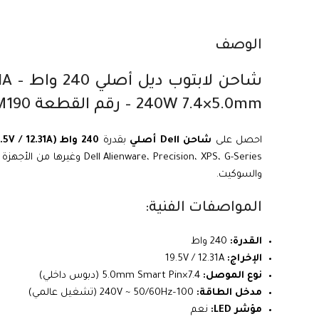
الوصف
شاحن
240W 7.4×5.0mm – رقم القطعة HA240PM190
احصل على
شاحن Dell أصلي
بقدرة
240 واط (19.5V / 12.31A)
ware، Precision، XPS، G-Series
والسوكيت.
المواصفات الفنية:
القدرة:
240 واط
الإخراج:
19.5V / 12.31A
نوع الموصل:
7.4×5.0mm Smart Pin (دبوس داخلي)
مدخل الطاقة:
100–240V ~ 50/60Hz (تشغيل عالمي)
مؤشر LED:
نعم