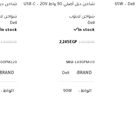
شاحن لاب توب ديل 65W – Dell
شاحن ديل أصلي 90 واط USB-C – 20V
itude XPS
4.5A – Dell Latitude XPS Precision –
Charger 19.5V
شواحن لابتوب
شواحن لا
Original Dell Charger – رقم القطعة
Dell
Dell
LA90PM170 DA90PM170
القطعة DA100PM220 LA100PM220
In stock
In stock
2,245
EGP
3,900
EGP
2,550
EGP
إضافة إلى السلة
إضافة إ
100PM220
SKU:
LA90PM170
BRAND
BRAND
Dell
الواط
الواط
90W
الفولت
الفولت
20V
الأمبير
الأمبير
4.5A