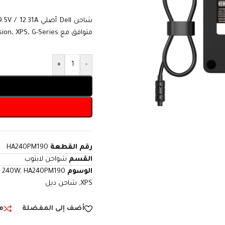
متوافق مع Alienware، Precision، XPS، G-Series وأي جهاز آخر بنفس القدرة والسوكيت.
+
-
رقم القطعة
HA240PM190
القسم
شواحن لابتوب
الوسوم
HA240PM190
,
r 240W
XPS
,
شاحن ديل
أضف إلى المفضلة
م