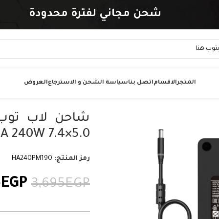
شحن مجاني لفترة محدودة
المتجر
الاقسام
اتصل بنا
سياسة الشحن و الاسترجاع
العروض
19.5V 12.3A 240W 7.4×5.0 – رقم
رمز المنتج:
HA240PM190
5
EGP
3,695
EGP