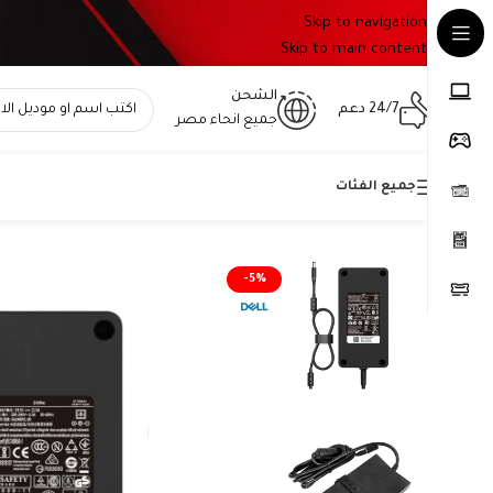
Skip to navigation
Skip to main content
الشحن
24/7 دعم
جميع انحاء مصر
جميع الفئات
Home
»
المتجر
»
شاحن لاب توب ديل أصلي – Original Dell Charger 19.5V 12.3A 240W 7.4×5.0 – رقم القطعة HA240PM190
-5%