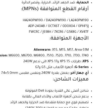
الحماية:
ضد الجهد الزائد، الحرارة، وقصر الدائرة
أرقام القطع المتوافقة (MPNs):
HA240PM190 / DA240PM190 / LA240PM190
ADP-240AB / 0CTX6T / 0D0X04 / 0PHF5J
FWCRC / J938H / 7XCR6 / G5K8G / XV4TF
الأجهزة المتوافقة:
Alienware:
X15، M15، M17، Area-51M
sion:
M6600، M6700، M6800، 7510، 7520، 7710، 7730، 7740
XPS:
طرازات XPS 15 وXPS 17 التي تدعم 240W
G-Series:
أجهزة الألعاب مثل G5 وG7
أي جهاز آخر:
يعمل بقدرة 240W وبنفس مقبس Smart Pin 7.4×5.0mm
مميزات الشاحن:
شاحن أصلي عالي القدرة بجودة Dell الموثوقة
يدعم شحن أجهزة الألعاب والأداء العالي بكفاءة
تصميم قوي مع حماية متقدمة ضد الحرارة والجهد الزائد