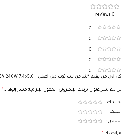
السوكيت
السوكيت
7.4×5.0
7.4×5.0
0 reviews
0
0
0
0
0
كن أول من يقيم “شاحن لاب توب ديل أصلي – Original Dell Charger 19.5V 12.3A 240W 7.4×5.0 – رقم القطعة HA240PM190”
لن يتم نشر عنوان بريدك الإلكتروني.
الحقول الإلزامية مشار إليها بـ
*
تقييمك
السعر
الشحن
مراجعتك
*