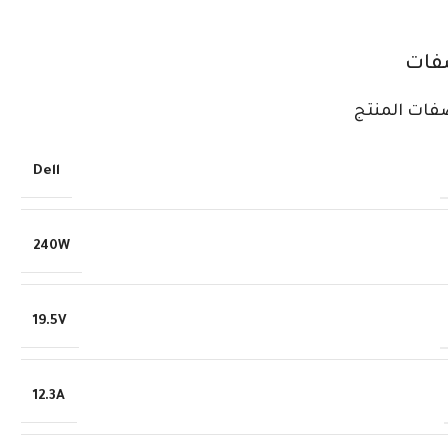
فات
فات المنتج
Dell
240W
19.5V
12.3A