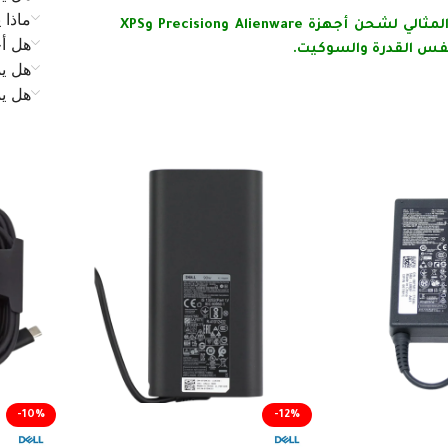
ماذا 
شاحن Dell HA240PM190 الأصلي بقدرة 240W هو الحل المثالي لشحن أجهزة Alienware وPrecision وXPS
هل أح
هل يم
هل ي
-10%
-12%