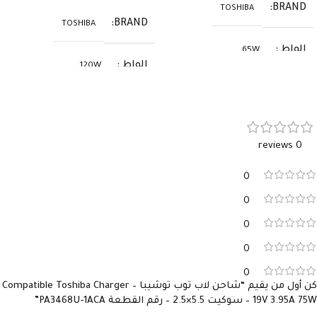
BRAND
TOSHIBA
BRAND
TOSHIBA
الواط
65W
الواط
120W
الفولت
19V
الفولت
19V
الأمبير
3.42A
0 reviews
الأمبير
6.32A
السوكيت
5.5×2.5
0
السوكيت
5.5×2.5
0
0
0
0
كن أول من يقيم “شاحن لاب توب توشيبا – Compatible Toshiba Charger
19V 3.95A 75W – سوكيت 5.5×2.5 – رقم القطعة PA3468U-1ACA”