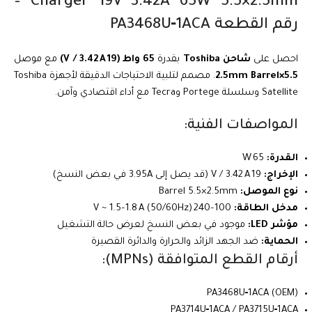
Charger 19V 3.42A 65W 5.5×2.5mm –
رقم القطعة PA3468U‑1ACA
احصل على
شاحن Toshiba
بقدرة
65 واط (19 V / 3.42 A)
مع موصل
5.5×2.5mm Barrel
. مصمم لتلبية الاحتياجات الدقيقة لأجهزة Toshiba
Satellite وسلسلة Portege وTecra مع أداء اقتصادي وآمن.
المواصفات الفنية:
القدرة:
65 W
الإخراج:
19 V / 3.42 A (قد يصل إلى 3.95A في بعض النسخ)
نوع الموصل:
Barrel 5.5×2.5mm
مدخل الطاقة:
100–240 V ~ 1.5–1.8 A (50/60Hz)
مؤشر LED:
موجود في بعض النسخ لعرض حالة التشغيل
الحماية:
ضد الجهد الزائد والحرارة والدائرة القصيرة
أرقام القطع المتوافقة (MPNs):
PA3468U‑1ACA (OEM)
PA3714U‑1ACA / PA3715U‑1ACA