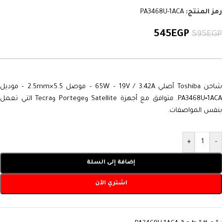
رمز المنتج:
PA3468U-1ACA
545
EGP
595
EGP
شاحن Toshiba أصلي 65W – 19V / 3.42A – موصل 5.5×2.5mm – موديل
PA3468U‑1ACA. متوافق مع أجهزة Satellite وPortege وTecra التي تعمل
بنفس المواصفات.
+
-
إضافة إلى السلة
اشتري الآن