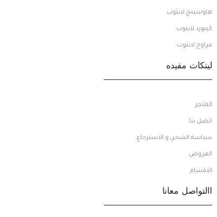
هاوسينج لابتوب
كيبورد لابتوب
مراوح لابتوب
لينكات مفيده
المتجر
اتصل بنا
سياسة الشحن و الاسترجاع
العروض
الاقسام
االتواصل معانا