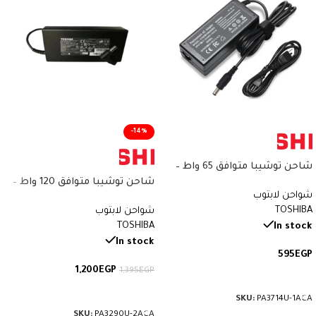
-14%
شاحن توشيبا متوافق 65 واط –
19V 3.42A – Type 5.5×2.5mm –
شاحن توشيبا متوافق 120 واط –
شواحن لابتوب
Compatible Toshiba Charger –
19V 6.32A – Type 5.5×2.5mm –
TOSHIBA
رقم القطعة PA3714U-1ACA
شواحن لابتوب
Compatible Toshiba Charger –
TOSHIBA
In stock
رقم القطعة PA3290U-2ACA
In stock
595
EGP
1,200
EGP
1,395
EGP
إضافة إلى السلة
إضافة إلى السلة
SKU:
PA3714U-1ACA
SKU:
PA3290U-2ACA