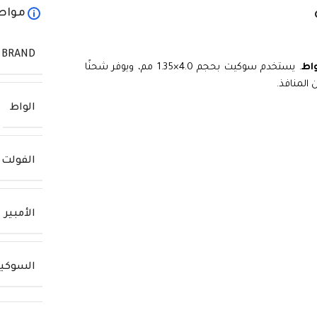
مواص
BRAND
. يستخدم سوكيت بحجم 4.0×1.35 مم، ويوفر شحنًا
 المنافذ.
الواط
الفولت
الأمبير
السوكي