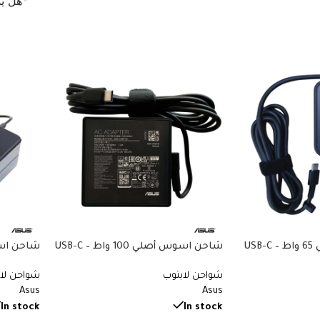
هل ي
شاحن اسوس أصلي 65 واط USB-C –
شاحن اسوس أصلي 100 واط USB-C –
m – Asus
20V 5A – Type-C PD 3.0 – ASUS ROG
20V 3.25A 
شواحن لابتوب
شواحن لا
mebook –
Flow ZenBook Zephyrus – Original
ZenBook Expert
Asus
Asus
Original Asus Charger – رقم القطعة
Asus Charger – رقم القطعة A20-
-90YD B
100P1A
In stock
In stock