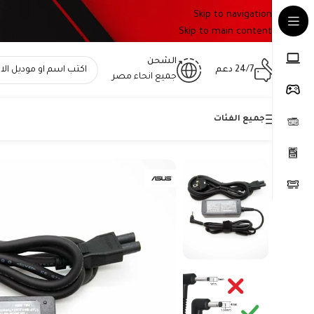
Skip to navigation
Skip to main content
الشحن
24/7 دعم
جميع انحاء مصر
جميع الفئات
Home
»
المتجر
»
شاحن لاب توب اسوس – Compatible Asus Charger 19V 2.37A 45W – سوكيت 4.0×1.35 – رقم القطعة 0A001-00236300