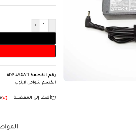
+
-
رقم القطعة
ADP-45AW-1
القسم
شواحن لابتوب
أضف إلى المفضلة
م
المواص