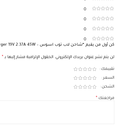
0
0
0
0
كن أول من يقيم “شاحن لاب توب اسوس – Compatible Asus Charger 19V 2.37A 45W – سوكيت 4.0×1.35 – رقم القطعة 0A001-00236300”
لن يتم نشر عنوان بريدك الإلكتروني.
الحقول الإلزامية مشار إليها بـ
*
تقييمك
السعر
الشحن
مراجعتك
*