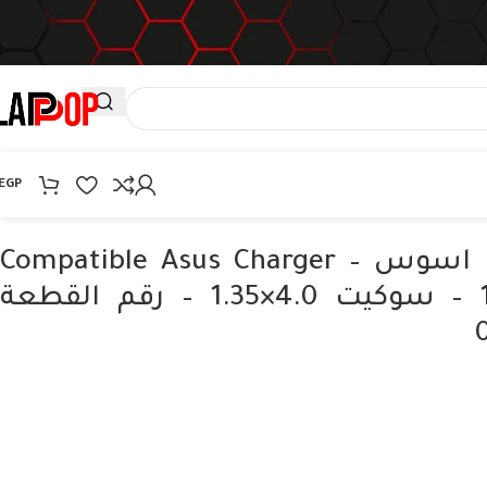
EGP
شاحن لاب توب اسوس – Compatible Asus Charger
19V 2.37A 45W – سوكيت 4.0×1.35 – رقم القطعة