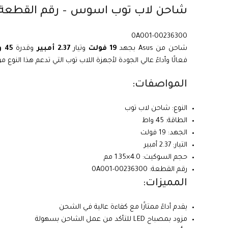
شاحن لاب توب اسوس – رقم القطعة
0A001-00236300
شاحن من Asus بجهد
19 فولت
وتيار
2.37 أمبير
وقدرة
45 واط
فعالًا وأداءً عالي الجودة لأجهزة اللاب توب التي تدعم هذا النوع من
المواصفات:
النوع: شاحن لاب توب
الطاقة: 45 واط
الجهد: 19 فولت
التيار: 2.37 أمبير
حجم السوكيت: 4.0×1.35 مم
رقم القطعة: 0A001-00236300
المميزات:
يقدم أداءً ممتازًا مع كفاءة عالية في الشحن
مزود بمصباح LED للتأكد من عمل الشاحن بسهولة