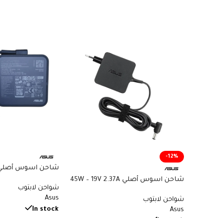
-12%
– Type-C PD – Asus
شاحن اسوس أصلي 45W – 19V 2.37A
شواحن لابتوب
Book Chromebook –
– 4.0×1.35mm – ADP-45AW – Original
Asus
شواحن لابتوب
Asus Laptop Charger
ADP-65SD B
In stock
Asus