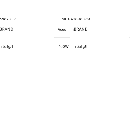
قراءة المزيد
قراءة ال
-90YD B-1
SKU:
A20-100P1A
BRAND
BRAND
Asus
الواط
الواط
100W
الفولت
الفولت
20V
الأمبير
الأمبير
5A
السوكيت
السوك
USB-C
US