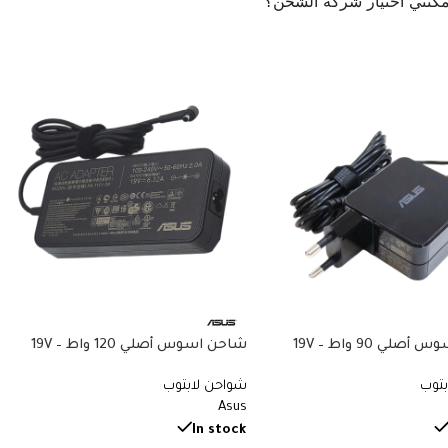
مكنني اختيار شركة الشحن؟
شاحن اسوس أصلي 90 واط – 19V
شاحن اسوس أصلي 120 واط – 19V
6.32A – Type 5.5×2.5mm – Asus ROG
4.74A – Type 4.0×1.35m
بتوب
شواحن لابتوب
GL TUF FX VivoBook Pro – Original
VivoBook X515 X540 Chro
Asus
Original Asus Charger – رقم القطعة
Asus Charger – رقم القطعة PA-1121-
28
ADP
In stock