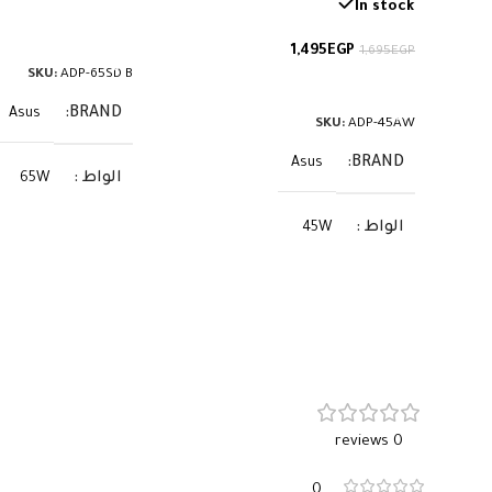
In stock
قراءة المزيد
1,495
EGP
1,695
EGP
SKU:
ADP-65SD B
إضافة إلى السلة
BRAND
Asus
SKU:
ADP-45AW
BRAND
Asus
الواط
65W
الواط
45W
الفولت
20V
الفولت
19V
الأمبير
3.25A
الأمبير
2.37A
السوكيت
B-C
السوكيت
4.0×1.35
0 reviews
0