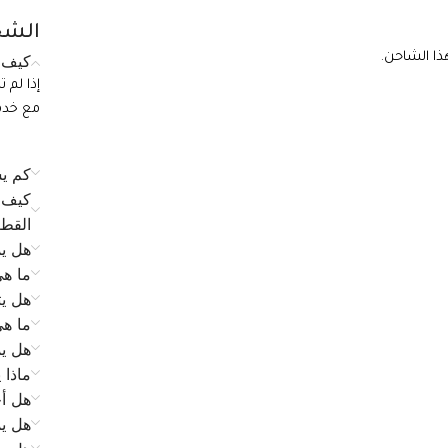
الشح
ذا الشاحن.
كيف ي
إذا لم 
مع خدمة الع
كم يس
كيف ي
القط
هل يم
ما ه
هل يت
ما ه
هل يم
ماذا 
هل أح
هل يم