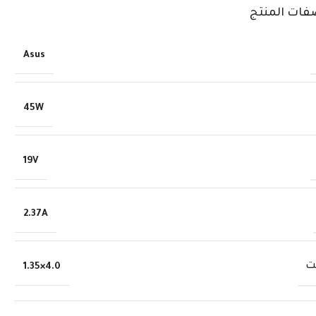
فات المنتج
Asus
45W
19V
2.37A
ت
4.0×1.35