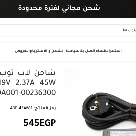
شحن مجاني لفترة محدودة
المتجر
الاقسام
اتصل بنا
سياسة الشحن و الاسترجاع
العروض
0A001-00236300
رمز المنتج:
ADP-45AW-1
545
EGP