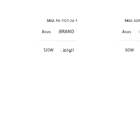
مزيد
قراءة المزيد
SKU:
PA-1121-28-1
SKU:
ADP
BRAND
Asus
Asus
الواط
120W
90W
الفولت
19V
19V
الأمبير
6.32A
4.74A
يت
السوكيت
5.5×2.5
4.0×1.35