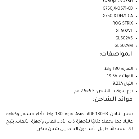
G750JX-CV038H
G750JX-QS71-CB
G750JX-DH71-CA
ROG STRIX
GL502VT
GL502VS
GL502VM
المواصفات:
القدرة: 180 واط
الفولتية: 19.5V
التيار: 9.23A
نوع سوكيت الشحن: 5.5×2.5 مم
فوائد الشاحن:
يتميز شاحن Asus ADP-180HB بقوة 180 واط بأداء مستقر وكفاءة
عالية، مما يجعله مثاليًا للأجهزة ذات الأداء العالي وأجهزة الألعاب. يتيح
لك استخدامًا طويل الأمد دون الحاجة إلى شحن متكرر.