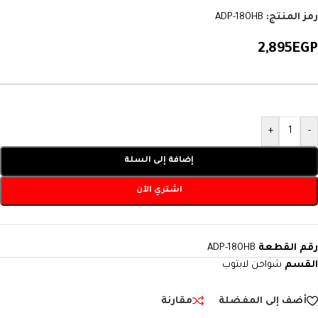
رمز المنتج:
ADP-180HB
2,895
EGP
+
-
إضافة إلى السلة
اشتري الآن
رقم القطعة
ADP-180HB
القسم
شواحن لابتوب
أضف إلى المفضلة
مقارنة