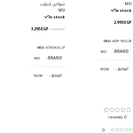
MSI
القطعة ADP-180MB
شواحن لابتوب
Original MSI Charger – رقم
MSI
In stock
القطعة A180A063P
In stock
2,995
EGP
3,295
EGP
3,495
EGP
إضافة إلى السلة
إضافة إلى السلة
SKU:
ADP-180MB
SKU:
A180A063P
BRAND
MSI
BRAND
MSI
الواط
180W
الواط
180W
الفولت
19.5V
الفولت
19.5V
الأمبير
9.23A
الأمبير
9.23A
0 reviews
السوكيت
5.5×2.5
السوكيت
7.4×5.0
0