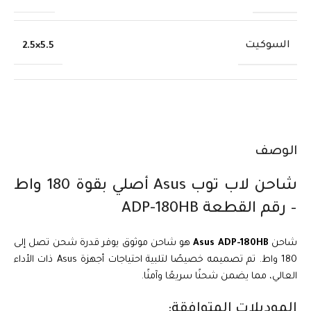
السوكيت
5.5×2.5
الوصف
شاحن لاب توب Asus أصلي بقوة 180 واط
– رقم القطعة ADP-180HB
شاحن
Asus ADP-180HB
هو شاحن موثوق يوفر قدرة شحن تصل إلى
180 واط. تم تصميمه خصيصًا لتلبية احتياجات أجهزة Asus ذات الأداء
العالي، مما يضمن شحنًا سريعًا وآمنًا.
الموديلات المتوافقة: