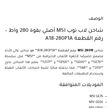
الوصف
شاحن لاب توب MSI أصلي بقوة 280 واط –
رقم القطعة A18-280P1A
شاحن
MSI 280W
برقم القطعة **A18-280P1A** هو شاحن عالي الأداء
مصمم خصيصًا لأجهزة الألعاب الاحترافية من **MSI** مثل سلسلة
**GE76** و **GE66** و **GP66** و **GS77**. يتميز هذا الشاحن بخرج
**20V** و **14A**، مما يجعله مثاليًا لتلبية احتياجات الألعاب الثقيلة
واستخدام التطبيقات المكثفة.
الموديلات المتوافقة:
MSI GE76
MSI GE66