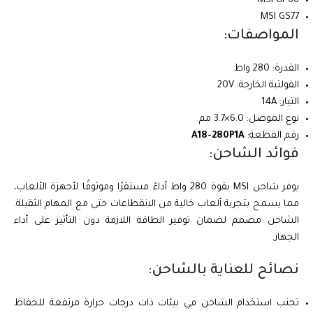
MSI GP66
MSI GS77
المواصفات:
القدرة: 280 واط
الفولتية الخارجة: 20V
التيار: 14A
نوع الموصل: 6.0×3.7 مم
رقم القطعة:
A18-280P1A
فوائد الشاحن:
يوفر شاحن MSI بقوة 280 واط أداءً مستقرًا وموثوقًا لأجهزة الألعاب،
مما يسمح بتجربة ألعاب خالية من الانقطاعات حتى مع المهام الثقيلة.
الشاحن مصمم لضمان توفير الطاقة اللازمة دون التأثير على أداء
الجهاز.
نصائح للعناية بالشاحن:
تجنب استخدام الشاحن في بيئات ذات درجات حرارة مرتفعة للحفاظ