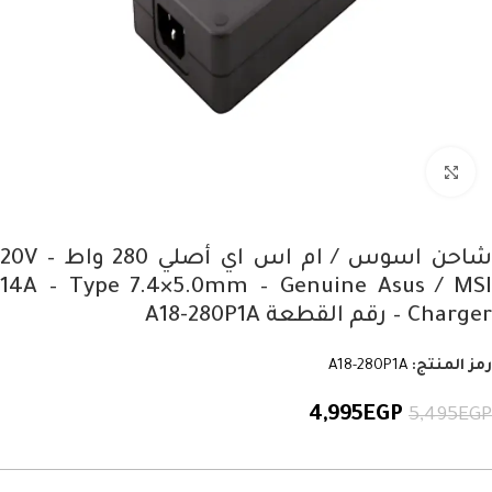
Click to enlarge
شاحن اسوس / ام اس اي أصلي 280 واط – 20V
14A – Type 7.4×5.0mm – Genuine Asus / MSI
Charger – رقم القطعة A18-280P1A
رمز المنتج:
A18-280P1A
4,995
EGP
5,495
EGP