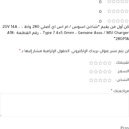
0
0
0
كن أول من يقيم “شاحن اسوس / ام اس اي أصلي 280 واط – 20V 14A –
Type 7.4×5.0mm – Genuine Asus / MSI Charger – رقم القطعة A18-
280P1A”
لن يتم نشر عنوان بريدك الإلكتروني.
الحقول الإلزامية مشار إليها بـ
*
تقييمك
السعر
الشحن
مراجعتك
*
Pros