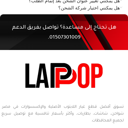
هل يمكنني تغيير عنوان الشحن بعد إتمام الطلب؟
هل يمكنني اختيار شركة الشحن؟
هل تحتاج إلى مساعدة؟ تواصل بفريق الدعم
01507301009.
تسوق أفضل قطع غيار اللابتوب الأصلية والإكسسوارات في مصر.
شواحن، شاشات، بطاريات، وأكثر بأسعار تنافسية مع توصيل سريع
لجميع المحافظات.