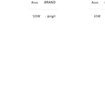
BRAND
Asus
Asus
الواط
120W
65W
الفولت
19V
20V
الأمبير
6.32A
3.25A
يت
السوكيت
5.5×2.5
USB-C