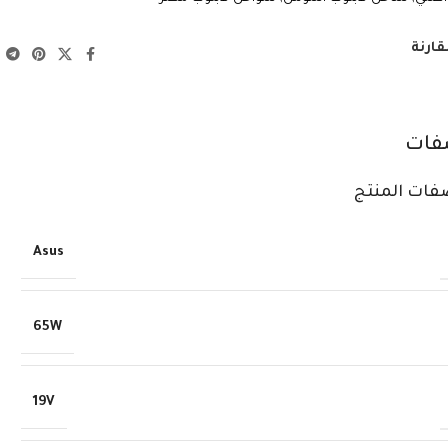
قارنة
فات
فات المنتج
Asus
65W
19V