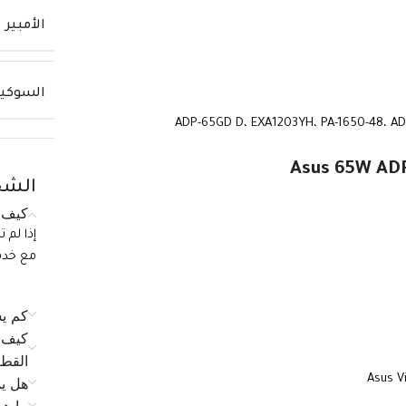
الأمبير
السوكي
الشح
كيف ي
إذا لم 
مع خدمة الع
كم يس
كيف ي
القط
Asus V
هل يم
ما ه