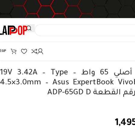
EGP
شاحن اسوس أصلي 65 واط – 19V 3.42A – Type
4.5×3.0mm – Asus ExpertBook VivoB
1,49