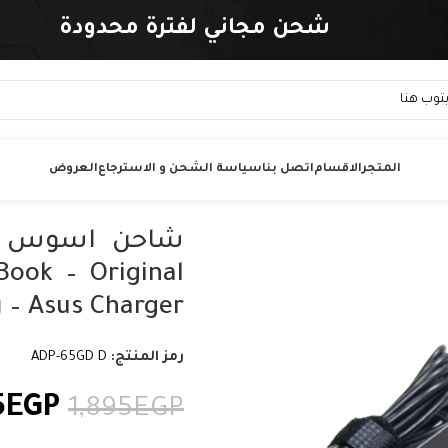
شحن مجاني لفترة محدودة
المتجر
الاقسام
اتصل بنا
سياسة الشحن و الاسترجاع
العروض
ook – Original
Asus Charger – رقم القطعة ADP-65GD D
رمز المنتج:
ADP-65GD D
5
EGP
1,895
EGP