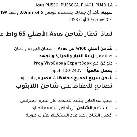
Asus PU550، PU550CA، PU401، PU401LA
تنبيه:
تأكد أن جهازك يستخدم موصل
4.5×3.0mm
وجهد
19V
ق
أو 6.0×3.7mm أو USB-C.
لماذا تختار
شاحن Asus الأصلي 65 واط
من
شاحن أصلي 100% من Asus
— ضمان الجودة والأمان
حماية من
زيادة التيار والحرارة والجهد
متوافق مع
ExpertBook وVivoBook وPro
يعمل عالمياً
— Input: 100–240V
شحن سريع لجميع محافظات مصر
من لاب بوب
نصائح للحفاظ على
شاحن اللابتوب
تجنب لف الكابل بشدة للحفاظ على عمره الافتراضي
لا تستخدم
الشاحن
في أماكن مرتفعة الحرارة
افصل الشاحن عند عدم الاستخدام لفترات طويلة