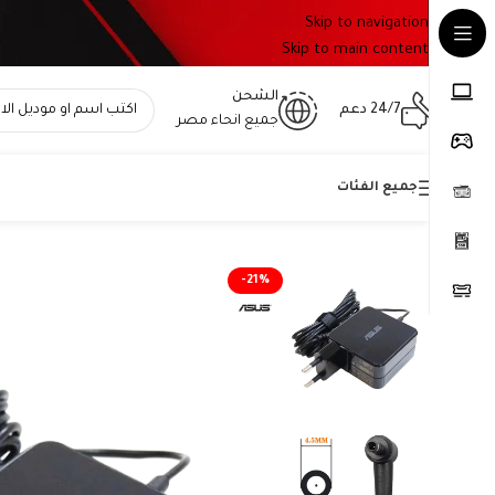
Skip to navigation
Skip to main content
الشحن
24/7 دعم
جميع انحاء مصر
جميع الفئات
Home
»
المتجر
»
شاحن اسوس أصلي 65 واط – 19V 3.42A – Type 4.5×3.0mm – Asus ExpertBook VivoBook – Original Asus Charger – رقم القطعة ADP-65GD D
-21%