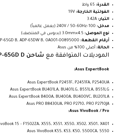
القدرة:
65 واط
الفولتية الخارجة:
19V
التيار:
3.42A
مدخل:
100–240V / 50–60Hz (يعمل عالمياً)
نوع الموصل:
4.5×3.0mm (بدبوس في المنتصف)
أرقام القطعة:
ADP-65GD D، EXA1203YH، PA-1650-48، ADP-65GD B، ADP-65DW B، 0A001-00895000
الحالة:
أصلي 100% من Asus
الموديلات المتوافقة مع
شاحن Asus 65W ADP-65GD D
Asus ExpertBook:
Asus ExpertBook P2451F، P2451FA، P2540UA
Asus ExpertBook BU401LA، BU401LG، B551LA، B551LG
Asus ExpertBook B400A، BU400A، BU400VC، BU201LA
Asus PRO B8430UA، PRO P2710، PRO P2710JA
Asus VivoBook / Pro:
ivoBook 15 – F1502ZA، X555، X551، X550، X502، X501، X401
Asus VivoBook K55، K53، K50، S500CA، S550