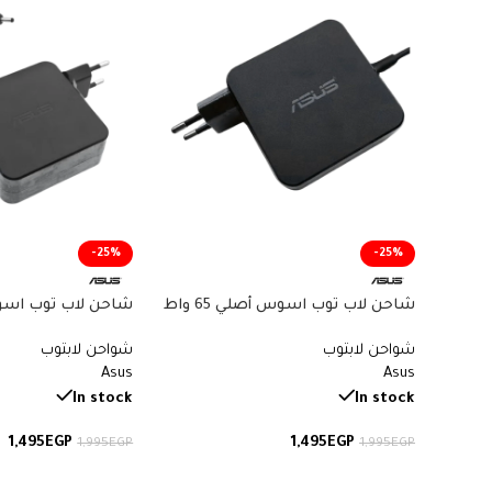
-25%
-25%
شاحن لاب توب اسوس أصلي 65 واط
شاحن لاب توب اسو
 Charger 19V 3.42A
– 19V 3.42A – 5.5×2.5mm – PA-1650-
شواحن لابتوب
شواحن لابتوب
78 – Original Asus Charger
Asus
Asus
القطعة ADP-65DWA
In stock
In stock
1,495
EGP
1,495
EGP
1,995
EGP
1,995
EGP
إضافة إلى السلة
إضافة إلى السلة