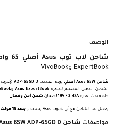
الوصف
شاحن لاب توب Asus أصلي 65 واط
ExpertBook وVivoBook
شاحن Asus 65W أصلي
برقم القطعة
ADP-65GD D
(يُعرف أ
الشاحن الأصلي المصمم لأجهزة
Asus ExpertBook
و
oBook
طاقة ثابت بقدرة
19V / 3.42A
لضمان
شحن آمن وفعال
.
يعمل هذا الشاحن مع أي لابتوب Asus يستخدم
جهد 19 فولت
و
مواصفات
شاحن Asus 65W ADP-65GD D