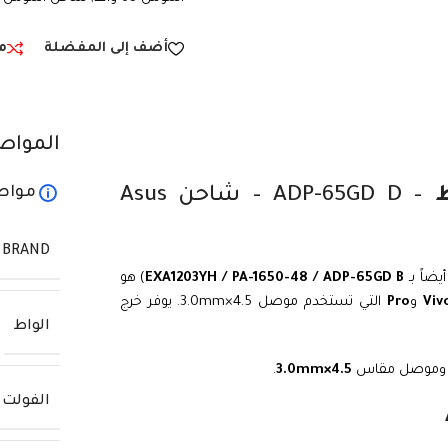
أضف إلى المفضلة
م
المواص
مواص
– ADP-65GD D – شاحن Asus
BRAND
يضاً بـ
EXA1203YH / PA-1650-48 / ADP-65GD B
) هو
Viv
و
Pro
التي تستخدم موصل 4.5×3.0mm. يوفر خرج
الواط
موصل مقاس
4.5×3.0mm
.
الفولت