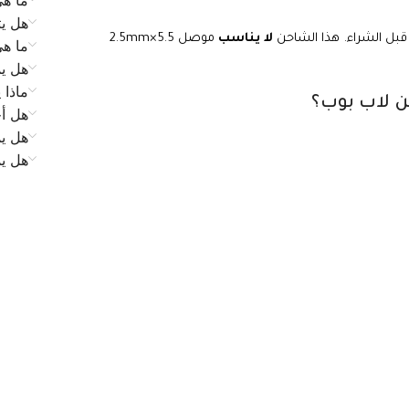
هل يت
بل الشراء. هذا الشاحن
لا يناسب
موصل 5.5×2.5mm
ما ه
هل يم
ماذا 
 لاب بوب؟
هل أح
هل يم
هل ي