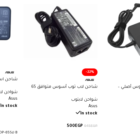
-22%
PD – Asus
س أصلي –
شاحن لاب توب أسوس متوافق 65
شواحن لا
mebook –
Genuine Asus
واط فرست كوبي – 19V 3.42A – Type
Asus
شواحن لابتوب
65W – سوكيت 4.0×1.35 – رقم
5.5×2.5mm – Compatible Asus
P-65SD B
In stock
Asus
Charger
In stock
قراءة ال
500
EGP
645
EGP
DP-65SD B
إضافة إلى السلة