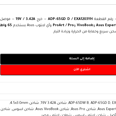
رقم القطعة
ADP-65GD D / EXA1203YH
— خرج
19V / 3.42A
— موصل
Asus Exper
و
VivoBook
و
ProArt / Pro
وأي لابتوب Asus يستخدم
65 واط
حن سريع وحماية من الحرارة وزيادة التيار.
إضافة إلى السلة
اشتري الآن
E
,
ADP-65GD D
,
ADP-65DW B
,
شاحن 19V 3.42A
,
شاحن 4.5x3.0mm
,
,
شاحن Asus Pro
,
شاحن Asus VivoBook
,
شاحن اسوس
,
شاحن
صلي
,
شاحن لابتوب اسوس
,
شواحن لابتوب مصر