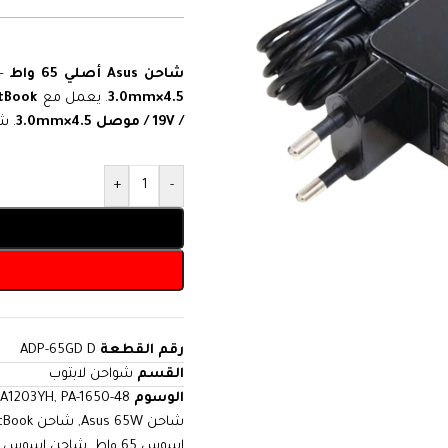
شاحن Asus أصلي 65 واط
— 
4.5×3.0mm
. يعمل مع
tBook
/ 19V / موصل 4.5×3.0mm
. ش
+
-
رقم القطعة
ADP-65GD D
القسم
شواحن لابتوب
الوسوم
PA-1650-48
,
XA1203YH
شاحن Asus 65W
,
شاحن Asus ExpertBook
اسوس 65 واط
,
شاحن اسوس أ