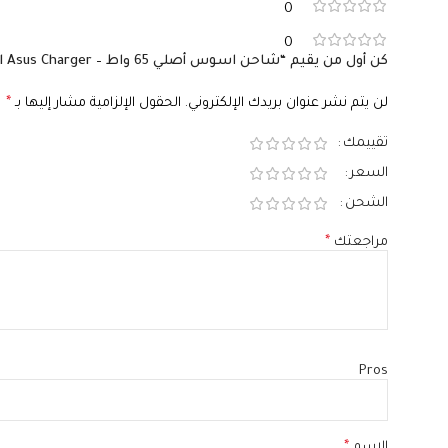
0
0
كن أول من يقيم “شاحن اسوس أصلي 65 واط – 19V 3.42A – Type 4.5×3.0mm – Asus ExpertBook VivoBook – Original Asus Charger – رقم القطعة ADP-65GD D”
لن يتم نشر عنوان بريدك الإلكتروني.
الحقول الإلزامية مشار إليها بـ
*
تقييمك
السعر
الشحن
مراجعتك
*
Pros
الاسم
*