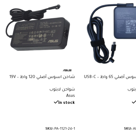
شاحن اسوس أصلي 65 واط USB-C –
شاحن اسوس أصلي 120 واط – 19V
6.32A – Type 5.5×2.5mm – Asus ROG
20V 3.25A – Type-C 
بتوب
شواحن لابتوب
GL TUF FX VivoBook Pro – Original
ZenBook ExpertBook Chro
Asus
Original Asus Charger – رقم القطعة
Asus Charger – رقم القطعة PA-1121-
28
AD
In stock
مزيد
قراءة المزيد
SKU:
PA-1121-28-1
SKU:
A