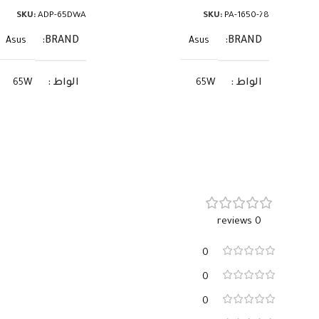
SKU:
ADP-65DWA
SKU:
PA-1650-78
BRAND
BRAND
Asus
Asus
الواط
الواط
65W
65W
الفولت
الفولت
19V
19V
الأمبير
الأمبير
3.42A
3.42A
السوكيت
السوكيت
4.0×1.35
5.5×2.5
0 reviews
0
0
0