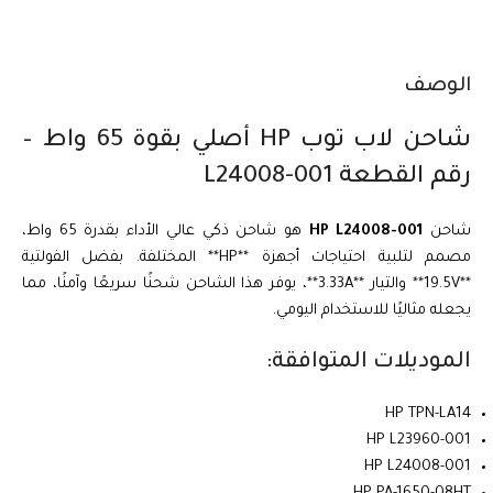
الوصف
شاحن لاب توب HP أصلي بقوة 65 واط –
رقم القطعة L24008-001
شاحن
HP L24008-001
هو شاحن ذكي عالي الأداء بقدرة 65 واط،
مصمم لتلبية احتياجات أجهزة **HP** المختلفة. بفضل الفولتية
**19.5V** والتيار **3.33A**، يوفر هذا الشاحن شحنًا سريعًا وآمنًا، مما
يجعله مثاليًا للاستخدام اليومي.
الموديلات المتوافقة:
HP TPN-LA14
HP L23960-001
HP L24008-001