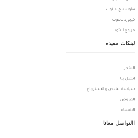
هاوسينج لابتوب
كيبورد لابتوب
مراوح لابتوب
لينكات مفيده
المتجر
اتصل بنا
سياسة الشحن و الاسترجاع
العروض
الاقسام
االتواصل معانا