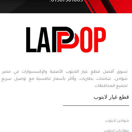
01507301009.
تسوق أفضل قطع غيار اللابتوب الأصلية والإكسسوارات في مصر.
شواحن، شاشات، بطاريات، وأكثر بأسعار تنافسية مع توصيل سريع
لجميع المحافظات.
قطع غيار لابتوب
شواحن لابتوب
بطاريات لابتوب