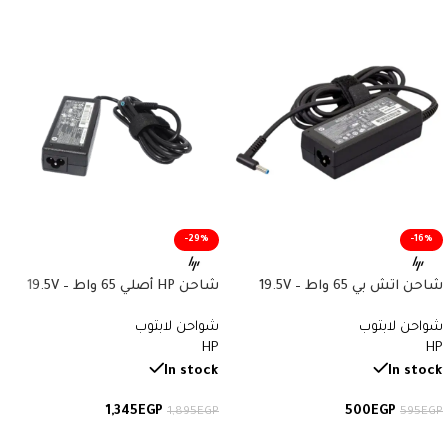
-29%
-16%
شاحن اتش بي 65 واط – 19.5V
شاحن HP أصلي 65 واط – 19.5V
3.33A – Type 4.5×3.0mm – HP
3.33A – دبوس أزرق – رقم القطعة
شواحن لابتوب
شواحن لابتوب
Charger – رقم القطعة 710412-
853605‑001
HP
HP
001
In stock
In stock
1,345
EGP
500
EGP
1,895
EGP
595
EGP
إضافة إلى السلة
إضافة إلى السلة