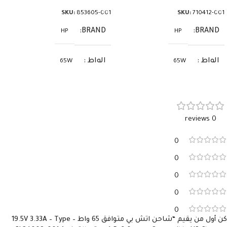
SKU:
853605-001
SKU:
710412-001
BRAND
BRAND
HP
HP
الواط
الواط
65W
65W
الفولت
الفولت
19.5V
19.5V
0 reviews
الأمبير
الأمبير
3.33A
3.33A
0
السوكيت
السوكيت
4.5×3.0
4.5×3.0
0
0
0
0
كن أول من يقيم “شاحن اتش بي متوافق 65 واط – 19.5V 3.33A – Type