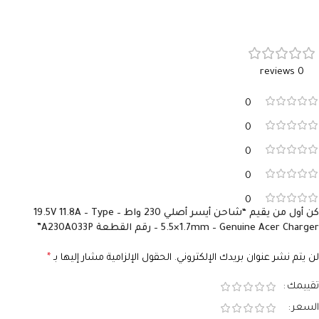
الفولت
19V
الفولت
19V
الأمبير
3.42A
0 reviews
الأمبير
3.42A
السوكيت
3.0×1.1
0
السوكيت
5.5×1.7
0
0
0
0
كن أول من يقيم “شاحن أيسر أصلي 230 واط – 19.5V 11.8A – Type
5.5×1.7mm – Genuine Acer Charger – رقم القطعة A230A033P”
لن يتم نشر عنوان بريدك الإلكتروني.
الحقول الإلزامية مشار إليها بـ
*
تقييمك
السعر