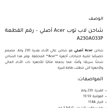
الوصف
شاحن لاب توب Acer أصلي – رقم القطعة
A230A033P
شاحن
Acer أصلي
هو شاحن عالي الأداء بقدرة 230 واط، مصمم
خصيصًا لتلبية احتياجات أجهزة **Acer** المختلفة. يوفر هذا الشاحن
شحنًا سريعًا وآمنًا، مما يجعله مثاليًا للأجهزة ذات الأداء العالي
والأجهزة التي تتطلب طاقة كبيرة.
المواصفات:
القدرة: 230 واط
الفولتية: 19.5V
التيار: 11.8A