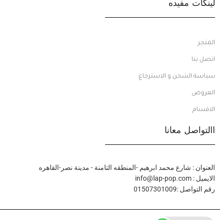
لينكات مفيده
المتجر
اتصل بنا
سياسة الشحن و الاسترجاع
العروض
الاقسام
االتواصل معانا
العنوان : شارع محمد ابرهيم -المنطقه التامنة - مدينة نصر-القاهره
الايميل : info@lap-pop.com
رقم التواصل :01507301009