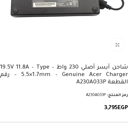
Click to enlarge
شاحن أيسر أصلي 230 واط – 19.5V 11.8A – Type
5.5×1.7mm – Genuine Acer Charger – رقم
القطعة A230A033P
رمز المنتج:
A230A033P
3,795
EGP