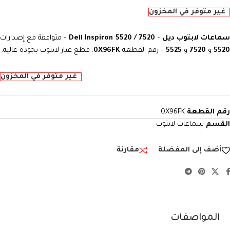
غير متوفر في المخزون
ماعات لابتوب ديل
–
Dell Inspiron 5520 / 7520
– متوافقة مع إصدارات
5520
و
7520
و
5525
– رقم القطعة
0X96FK
. قطع غيار لابتوب بجودة عالية.
غير متوفر في المخزون
رقم القطعة
0X96FK
القسم
سماعات لابتوب
أضف إلى المفضلة
مقارنة
المواصفات