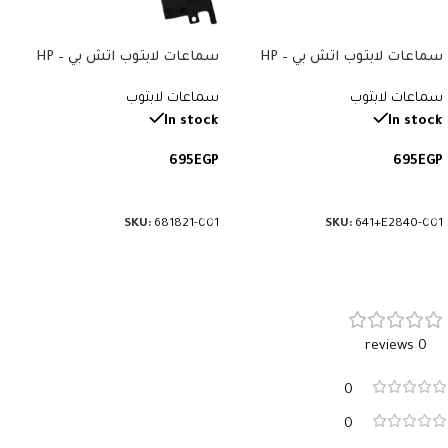
سماعات لابتوب اتش بي – HP
سماعات لابتوب اتش بي – HP
EliteBook 8460 / 8460P / 8470 /
Pavilion G6-2000 – متوافقة مع
سماعات لابتوب
سماعات لابتوب
8470P – متوافقة مع إصدارات HP
إصدارات HP Pavilion G6-2235us و
EliteBook 8460W و 8470W – رقم
G6-2238dx – رقم القطعة 681821-
In stock
In stock
القطعة 641840-001
001
695
EGP
695
EGP
إضافة إلى السلة
إضافة إلى السلة
SKU:
681821-001
SKU:
641+E2840-001
0 reviews
0
0