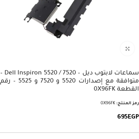
Click to enlarge
سماعات لابتوب ديل – Dell Inspiron 5520 / 7520 –
متوافقة مع إصدارات 5520 و 7520 و 5525 – رقم
القطعة 0X96FK
رمز المنتج:
0X96FK
695
EGP